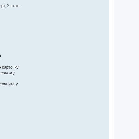
р), 2 этаж.
О
ю карточку
чением.)
точните у