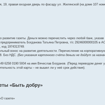
, 19, правая входная дверь по фасаду ул. Жилянской (на доме 107 номе
 развитие газеты. Деньги можно перечислить через любой банк, указав
 предприниматель Богданова Татьяна Петровна, т/с 29246000000105 в А
, код 1974313749.
ельный взнос на развитие деятельности. Перечисление на корпоративну
38. Без НДС.
(Без указания карточного счёта деньги не дойдут за назна
49 6258 0190 5934 на имя Вячеслав Богданов. (Перед переводом денег у
ительность этой карты – не вышел ли у неё срок действия).
зеты «Быть добру»
«О газете»