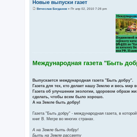
Новые выпуски газет
Вячеслав Богданов
»
Пт апр 02, 2010 7:26 pm
С
о
о
б
щ
е
н
и
е
....................................................................
Международная газета "Быть доб
Выпускается международная газета "Быть добру".
Газета для тех, кто делает нашу Землю и весь мир 
Газета об улучшении экологии, здоровом образе жиз
сделать, чтобы всем было хорошо.
А на Земле быть добру!
Газета "Быть добру" - международная газета, в которо
книг В. Мегре во многих странах.
А на Земле быть добру!
Быть на Земле рассвету