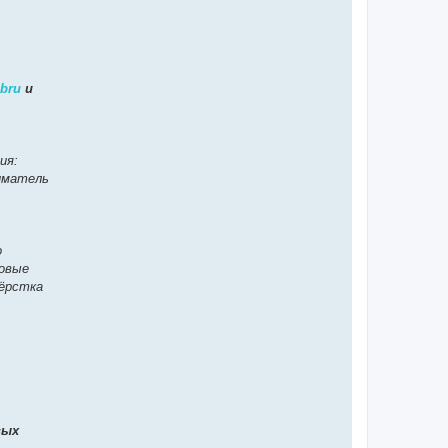
obru
и
ия:
ниматель
о
довые
вёрстка
вых