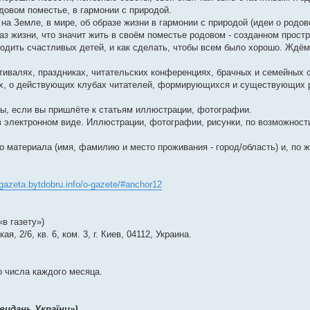
довом поместье, в гармонии с природой.
на Земле, в мире, об образе жизни в гармонии с природой (идеи о родо
аз жизни, что значит жить в своём поместье родовом - созданном прост
родить счастливых детей, и как сделать, чтобы всем было хорошо. Ждё
ивалях, праздниках, читательских конференциях, брачных и семейных 
нах, о действующих клубах читателей, формирующихся и существующих
ды, если вы пришлёте к статьям иллюстрации, фотографии.
 электронном виде. Иллюстрации, фотографии, рисунки, по возможност
о материала (имя, фамилию и место проживания - город/область) и, по 
/gazeta.bytdobru.info/o-gazete/#anchor12
«в газету»)
, 2/6, кв. 6, ком. 3, г. Киев, 04112, Украина.
о числа каждого месяца.
видань України»).