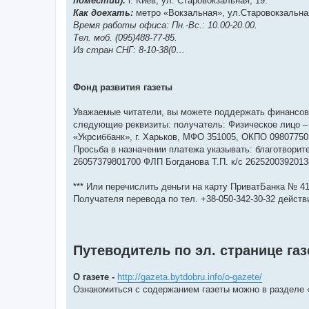
поместий):
г. Киев, ул. Старовокзальная, 19.
Как доехать:
метро «Вокзальная», ул.Старовокзальная
Время работы офиса: Пн.-Вс.: 10.00-20.00.
Тел. моб. (095)488-77-85.
Из стран СНГ: 8-10-38(0…
Фонд развития газеты
Уважаемые читатели, вы можете поддержать финансово
следующие реквизиты: получатель: Физическое лицо –
«Укрсиббанк», г. Харьков, МФО 351005, ОКПО 09807750
Просьба в назначении платежа указывать: благотворит
26057379801700 ФЛП Богданова Т.П. к/с 262520039201
*** Или перечислить деньги на карту ПриватБанка № 41
Получателя перевода по тел. +38-050-342-30-32 действ
Путеводитель по эл. странице га
О газете -
http://gazeta.bytdobru.info/o-gazete/
Ознакомиться с содержанием газеты можно в разделе 