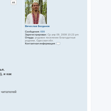
Цитата
Вячеслав Богданов
Сообщения:
699
Зарегистрирован:
Ср апр 09, 2008 10:23 pm
Откуда:
родовое поселение Благодатные
родники, Одесская обл.
Контактная информация:
К
о
н
т
а
к
т
н
ья.
а
я
, и как
и
н
ф
о
р
м
и читателей
а
ц
и
я
п
о