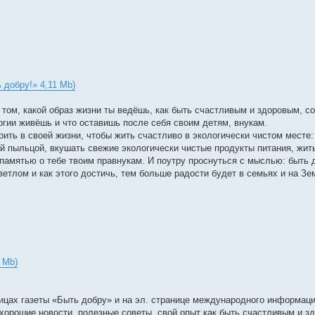
 добру!» 4,11 Mb)
ом, какой образ жизни ты ведёшь, как быть счастливым и здоровым, с
гии живёшь и что оставишь после себя своим детям, внукам.
орить в своей жизни, чтобы жить счастливо в экологически чистом месте:
 пыльцой, вкушать свежие экологически чистые продукты питания, жит
памятью о тебе твоим правнукам. И поутру проснуться с мыслью: быть 
етлом и как этого достичь, тем больше радости будет в семьях и на Зе
 Mb)
ицах газеты «Быть добру» и на эл. странице международного информац
хорошие новости, полезные советы, свой опыт как быть счастливым и з