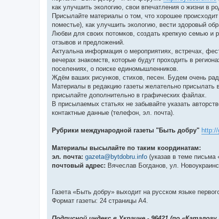
как улучшить экологию, свои впечатления о жизни в ро
Присылайте материалы о том, что хорошее происходит 
поместье), как улучшить экологию, вести здоровый обр
Любви для своих потомков, создать крепкую семью и 
отзывов и предложений.
Актуальна информация о мероприятиях, встречах, фест
вечерах знакомств, которые будут проходить в регио
поселениях, о поиске единомышленников.
Ждём ваших рисунков, стихов, песен. Будем очень ра
Материалы в редакцию газеты желательно присылать в
присылайте дополнительно в графических файлах.
В присылаемых статьях не забывайте указать авторств
контактные данные (телефон, эл. почта).
Рубрики международной газеты "Быть добру"
http:/
Материалы высылайте по таким координатам:
эл. почта:
gazeta@bytdobru.info
(указав в теме письма 
почтовый адрес:
Вячеслав Богданов, ул. Новоукраинская
Газета «Быть добру» выходит на русском языке первог
Формат газеты: 24 страницы А4.
Подписной индекс в Украине - 96421 (по «Каталогу 