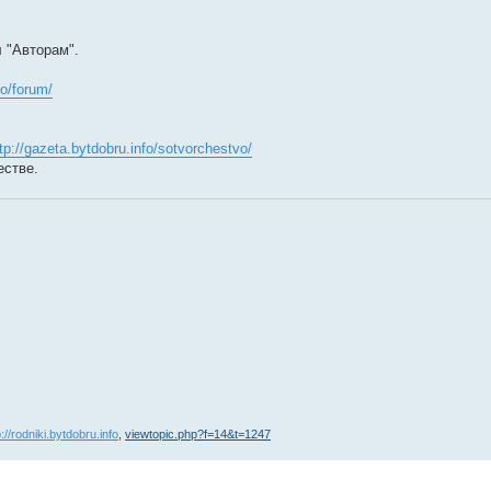
 "Авторам".
fo/forum/
tp://gazeta.bytdobru.info/sotvorchestvo/
естве.
p://rodniki.bytdobru.info
,
viewtopic.php?f=14&t=1247