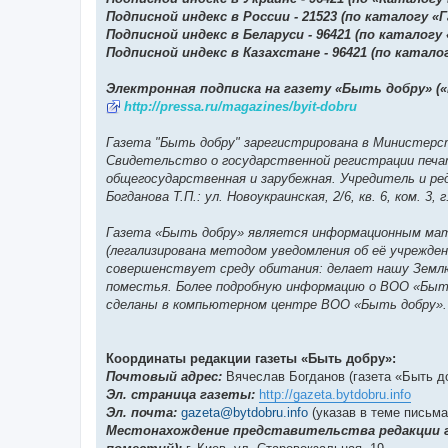
Подписной индекс в России - 21523 (по каталогу «
Подписной индекс в Беларуси - 96421 (по каталогу
Подписной индекс в Казахстане - 96421 (по катал
Электронная подписка на газету «Быть добру» (
http://pressa.ru/magazines/byit-dobru
Газета "Быть добру" зарегистрирована в Министерс
Свидетельство о государственной регистрации печат
общегосударственная и зарубежная. Учредитель и ре
Богданова Т.П.: ул. Новоукраинская, 2/6, кв. 6, ком. 3, г
Газета «Быть добру» является информационным мат
(легализирована методом уведомления об её учрежден
совершенствует среду обитания: делает нашу Землю 
поместья. Более подробную информацию о ВОО «Быть
сделаны в компьютерном центре ВОО «Быть добру».
Координаты редакции газеты «Быть добру»:
Почтовый адрес:
Вячеслав Богданов (газета «Быть до
Эл. страница газеты:
http://gazeta.bytdobru.info
Эл. почта:
gazeta@bytdobru.info
(указав в теме письма
Местонахождение представительства редакции 