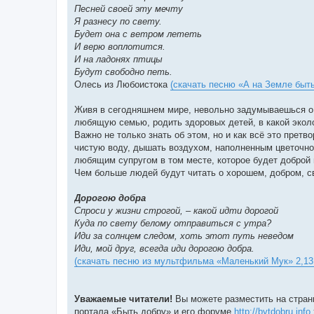
Песней своей эту мечту
Я разнесу по свету.
Будет она с ветром лететь
И верю воплотится.
И на ладонях птицы
Будут свободно петь.
Олесь из Любоистока
(скачать песню «А на Земле быть
Живя в сегодняшнем мире, невольно задумываешься о т
любящую семью, родить здоровых детей, в какой эколо
Важно не только знать об этом, но и как всё это претв
чистую воду, дышать воздухом, наполненным цветочной
любящим супругом в том месте, которое будет доброй 
Чем больше людей будут читать о хорошем, добром, св
Дорогою добра
Спроси у жизни строгой, – какой идти дорогой
Куда по свету белому отправиться с утра?
Иди за солнцем следом, хоть этот путь неведом
Иди, мой друг, всегда иди дорогою добра.
(скачать песню из мультфильма «Маленький Мук» 2,13
Уважаемые читатели!
Вы можете разместить на стран
портала «Быть добру» и его форуме
http://bytdobru.info