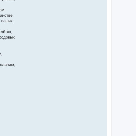
вом
ранстве
м ваших
слётах,
 родовых
и,
желанию,