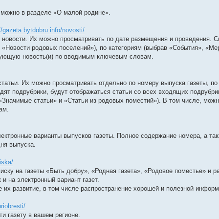
 можно в разделе «О малой родине».
//gazeta.bytdobru.info/novosti/
 новости. Их можно просматривать по дате размещения и проведения. С
 «Новости родовых поселений»), по категориям (выбрав «События», «Ме
сующую новость(и) по вводимым ключевым словам.
татьи. Их можно просматривать отдельно по номеру выпуска газеты, по
одят подрубрики, будут отображаться статьи со всех входящих подрубри
«Значимые статьи» и «Статьи из родовых поместий»). В том числе, можн
ам.
лектронные варианты выпусков газеты. Полное содержание номера, а та
дня выпуска.
iska/
иску на газеты «Быть добру», «Родная газета», «Родовое поместье» и р
 и на электронный вариант газет.
 их развитие, в том числе распространение хорошей и полезной информ
riobresti/
ти газету в вашем регионе.