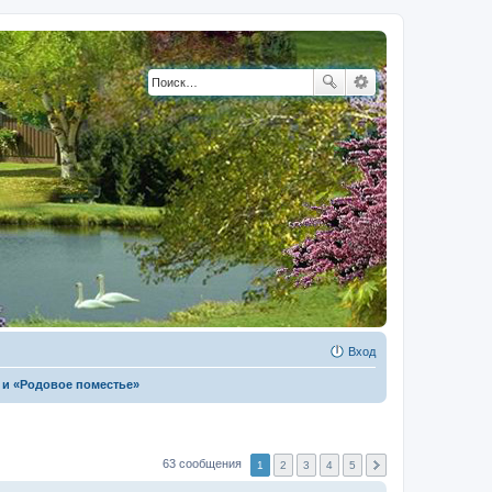
Вход
 и «Родовое поместье»
63 сообщения
1
2
3
4
5