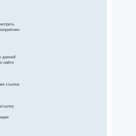
мотреть
роприятия»
к данной
о найти
кже ссылка
ассылку
ации.