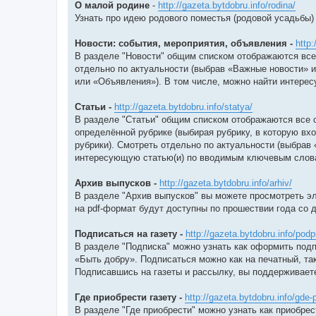
О малой родине
-
http://gazeta.bytdobru.info/rodina/
Узнать про идею родового поместья (родовой усадьбы)
Новости: события, мероприятия, объявления -
http:
В разделе "Новости" общим списком отображаются все
отдельно по актуальности (выбрав «Важные новости» и
или «Объявления»). В том числе, можно найти интере
Статьи -
http://gazeta.bytdobru.info/statya/
В разделе "Статьи" общим списком отображаются все с
определённой рубрике (выбирая рубрику, в которую вх
рубрики). Смотреть отдельно по актуальности (выбрав 
интересующую статью(и) по вводимым ключевым слов
Архив выпусков -
http://gazeta.bytdobru.info/arhiv/
В разделе "Архив выпусков" вы можете просмотреть э
на pdf-формат будут доступны по прошествии года со 
Подписаться на газету -
http://gazeta.bytdobru.info/podp
В разделе "Подписка" можно узнать как оформить подп
«Быть добру». Подписаться можно как на печатный, так
Подписавшись на газеты и рассылку, вы поддерживаете
Где приобрести газету -
http://gazeta.bytdobru.info/gde-p
В разделе "Где приобрести" можно узнать как приобрес