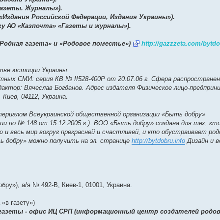
Газеты. Журналы»).
 «Издания Российской Федерации, Издания Украины»).
огу АО «Казпочта» «Газеты и журналы»).
«Родная газета» и «Родовое поместье»)
http://gazzzeta.com/bytd
тве юстиции Украины.
ных СМИ: серия КВ № ІІ528-400Р от 20.07.06 г. Сфера распространен
дактор: Вячеслав Богданов. Адрес издателя Физическое лицо-предпри
. Киев, 04112, Украина.
ериалом Всеукраинской общественной организации «Быть добру»
ии по № 148 от 15.12.2005 г.). ВОО «Быть добру» создана для тех, кт
и весь мир вокруг прекрасней и счастливей, и кто обустраивает ро
 добру» можно получить на эл. странице
http://bytdobru.info
Дизайн и 
бру»), а/я № 492-В, Киев-1, 01001, Украина.
 «в газету»)
газеты - офис ИЦ СРП (информационный центр создателей родо