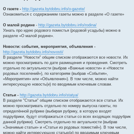
О газете -
http://gazeta.bytdobru.info/o-gazete/
Ознакомиться с содержанием газеты можно в разделе «О газете»
О малой родине
-
http://gazeta.bytdobru.info/rodina/
Узнать про идею родового поместья (родовой усадьбы) можно в
разделе «О малой родине».
Новости: события, мероприятия, объявления -
http://gazeta.bytdobru.info/novosti/
В разделе "Новости" общим списком отображаются все новости. Их
можно просматривать по дате размещения и проведения. Смотреть
отдельно по актуальности (выбрав «Важные новости» и «Новости
родовых поселений»), по категориям (выбрав «События»,
«Мероприятия» или «Объявления»). В том числе, можно найти
интересующую новость(и) по вводимым ключевым словам.
Статьи -
http://gazeta.bytdobru.info/statya/
В разделе "Статьи" общим списком отображаются все статьи. Их
можно просматривать отдельно по номеру выпуска газеты, по
определённой рубрике (выбирая рубрику, в которую входят
подрубрики, будут отображаться статьи со всех входящих подрубрик
данной рубрики). Смотреть отдельно по актуальности (выбрав
«Значимые статьи» и «Статьи из родовых поместий»). В том числе,
можно найти интересующую статью(и) по вводимым ключевым