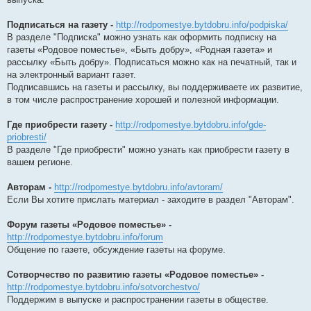
Подписаться на газету -
http://rodpomestye.bytdobru.info/podpiska/
В разделе "Подписка" можно узнать как оформить подписку на
газеты «Родовое поместье», «Быть добру», «Родная газета» и
рассылку «Быть добру». Подписаться можно как на печатный, так и
на электронный вариант газет.
Подписавшись на газеты и рассылку, вы поддерживаете их развитие,
в том числе распространение хорошей и полезной информации.
Где приобрести газету -
http://rodpomestye.bytdobru.info/gde-
priobresti/
В разделе "Где приобрести" можно узнать как приобрести газету в
вашем регионе.
Авторам -
http://rodpomestye.bytdobru.info/avtoram/
Если Вы хотите прислать материал - заходите в раздел "Авторам".
Форум газеты «Родовое поместье» -
http://rodpomestye.bytdobru.info/forum
Общение по газете, обсуждение газеты на форуме.
Сотворчество по развитию газеты «Родовое поместье» -
http://rodpomestye.bytdobru.info/sotvorchestvo/
Поддержим в выпуске и распространении газеты в обществе.