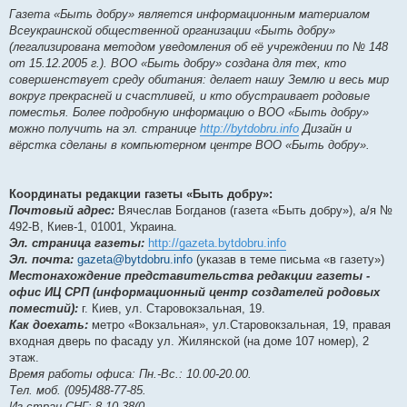
Газета «Быть добру» является информационным материалом
Всеукраинской общественной организации «Быть добру»
(легализирована методом уведомления об её учреждении по № 148
от 15.12.2005 г.). ВОО «Быть добру» создана для тех, кто
совершенствует среду обитания: делает нашу Землю и весь мир
вокруг прекрасней и счастливей, и кто обустраивает родовые
поместья. Более подробную информацию о ВОО «Быть добру»
можно получить на эл. странице
http://bytdobru.info
Дизайн и
вёрстка сделаны в компьютерном центре ВОО «Быть добру».
Координаты редакции газеты «Быть добру»:
Почтовый адрес:
Вячеслав Богданов (газета «Быть добру»), а/я №
492-В, Киев-1, 01001, Украина.
Эл. страница газеты:
http://gazeta.bytdobru.info
Эл. почта:
gazeta@bytdobru.info
(указав в теме письма «в газету»)
Местонахождение представительства редакции газеты -
офис ИЦ СРП (информационный центр создателей родовых
поместий):
г. Киев, ул. Старовокзальная, 19.
Как доехать:
метро «Вокзальная», ул.Старовокзальная, 19, правая
входная дверь по фасаду ул. Жилянской (на доме 107 номер), 2
этаж.
Время работы офиса: Пн.-Вс.: 10.00-20.00.
Тел. моб. (095)488-77-85.
Из стран СНГ: 8-10-38(0…