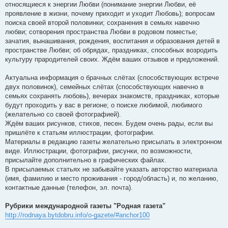
относящиеся к энергии Любви (понимание энергии Любви, её
проявление в жизни, почему приходит и уходит Любовь); вопросам
поиска своей второй половинки; сохранения в семьях навечно
любви; сотворения пространства Любви в родовом поместье;
зачатия, вынашивания, рождения, воспитания и образования детей в
пространстве Любви; об обрядах, праздниках, способных возродить
культуру прародителей своих. Ждём ваших отзывов и предложений.
Актуальна информация о брачных слётах (способствующих встрече
двух половинок), семейных слётах (способствующих навечно в
семьях сохранять любовь), вечерах знакомств, праздниках, которые
будут проходить у вас в регионе; о поиске любимой, любимого
(желательно со своей фотографией).
Ждём ваших рисунков, стихов, песен. Будем очень рады, если вы
пришлёте к статьям иллюстрации, фотографии.
Материалы в редакцию газеты желательно присылать в электронном
виде. Иллюстрации, фотографии, рисунки, по возможности,
присылайте дополнительно в графических файлах.
В присылаемых статьях не забывайте указать авторство материала
(имя, фамилию и место проживания - город/область) и, по желанию,
контактные данные (телефон, эл. почта).
Рубрики международной газеты "Родная газета"
http://rodnaya.bytdobru.info/o-gazete/#anchor100