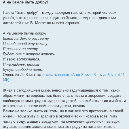
А на Земле быть добру!
Газета "Быть добру" - международная газета, в которой человек
узнаёт, что хорошее происходит на Земле, в мире и в движении
читателей книг В. Мегре во многих странах.
А на Земле быть добру!
Быть на Земле рассвету
Песней своей эту мечту
Я разнесу по свету.
Будет она с ветром лететь
И верю воплотится.
И на ладонях птицы
Будут свободно петь.
Олесь из Любоистока
(скачать песню «А на Земле быть добру!» 4,11
Mb)
Живя в сегодняшнем мире, невольно задумываешься о том, какой
образ жизни ты ведёшь, как быть счастливым и здоровым, создать
любящую семью, родить здоровых детей, в какой экологии живёшь и
что оставишь после себя своим детям, внукам.
Важно не только знать об этом, но и как всё это претворить в своей
жизни, чтобы жить счастливо в экологически чистом месте: пить
чистую воду, дышать воздухом, наполненным цветочной пыльцой,
вкушать свежие экологически чистые продукты питания, жить с