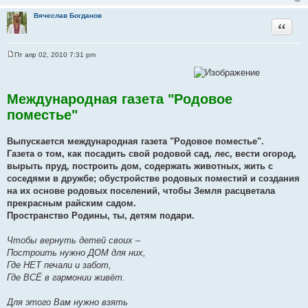
Вячеслав Богданов
Цитата
Пт апр 02, 2010 7:31 pm
С
о
....................................................................
о
б
щ
Международная газета "Родовое
е
н
поместье"
и
е
Выпускается международная газета "Родовое поместье".
Газета о том, как посадить свой родовой сад, лес, вести огород,
вырыть пруд, построить дом, содержать животных, жить с
соседями в дружбе; обустройстве родовых поместий и создания
на их основе родовых поселений, чтобы Земля расцветала
прекрасным райским садом.
Пространство Родины, ты, детям подари.
Чтобы вернуть детей своих –
Построить нужно ДОМ для них,
Где НЕТ печали и забот,
Где ВСЁ в гармонии живёт.
Для этого Вам нужно взять