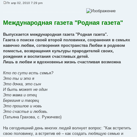
Пт апр 02, 2010 7:29 pm
С
о
....................................................................
о
б
щ
Международная газета "Родная газета"
е
н
и
Выпускается международная газета "Родная газета".
е
Газета о поиске своей второй половинки, сохранения в семьях
навечно любви, сотворения пространства Любви в родовом
поместье, возвращения культуры прародителей своих,
рождения и воспитания счастливых детей.
Лишь в любви и вдохновенье жизнь счастливая возможна
Кто по сути есть семья?
Это ты и это я
Это дочка, это сын
И быть может не один
Это мама и отец
Берегиня и творец
Это прошлое и новь
Это счастье и любовь.
(Татьяна Грахова, с. Ружичево)
На сегодняшний день многих людей волнует вопрос: "Как встретить
свою половинку, а встретив её – как создать любящую семью и