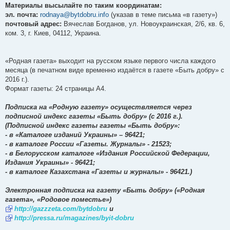
Материалы высылайте по таким координатам:
эл. почта:
rodnaya@bytdobru.info
(указав в теме письма «в газету»)
почтовый адрес:
Вячеслав Богданов, ул. Новоукраинская, 2/6, кв. 6,
ком. 3, г. Киев, 04112, Украина.
«Родная газета» выходит на русском языке первого числа каждого
месяца (в печатном виде временно издаётся в газете «Быть добру» c
2016 г.).
Формат газеты: 24 страницы А4.
Подписка на «Родную газету» осуществляется через
подписной индекс газеты «Быть добру» (c 2016 г.).
(Подписной индекс газеты газеты «Быть добру»:
- в «Каталоге изданий Украины» – 96421;
- в каталоге России «Газеты. Журналы» - 21523;
- в Белорусском каталоге «Издания Российской Федерации,
Издания Украины» - 96421;
- в каталоге Казахстана «Газеты и журналы» - 96421.)
Электронная подписка на газету «Быть добру» («Родная
газета», «Родовое поместье»)
http://gazzzeta.com/bytdobru
и
http://pressa.ru/magazines/byit-dobru