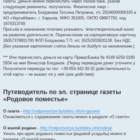
газеты. Деньги можно перечислить через любой банк, указав
следующие реквизиты: получатель: Физическое лицо –
предприниматель Богданова Татьяна Петровна, т/с 29246000000105 в
АО «Укрсиббанк», г. Харьков, МФО 351005, ОКПО 09807750, код
1974313749.
Просьба в назначении платежа указывать: благотворительный взнос
на развитие деятельности. Перечисление на корпоративную карточку
26057379801700 ФЛП Богданова Т.П. к/с 26252003920138. Без НДС.
(Без указания карточного счёта деньги не дойдут за назначением.)
*** Или перечислить деньги на карту ПриватБанка № 4149 6258 0190
5934 на имя Вячеслав Богданов. (Перед переводом денег уточните у
Получателя перевода по тел. +38-050-342-30-32 действительность
этой карты – не вышел ли у неё срок действия).
Путеводитель по эл. странице газеты
«Родовое поместье»
О газете -
http://rodpomestye.bytdobru.info/o-gazete/
Ознакомиться с содержанием газеты можно в разделе «О газете»
О малой родине
-
http://rodpomestye.bytdobru.info/rodina/
Узнать про идею родового поместья (родовой усадьбы) можно в
разделе «О малой родине».