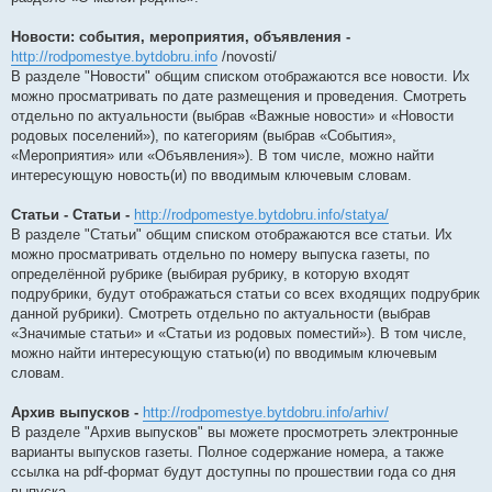
Новости: события, мероприятия, объявления -
http://rodpomestye.bytdobru.info
/novosti/
В разделе "Новости" общим списком отображаются все новости. Их
можно просматривать по дате размещения и проведения. Смотреть
отдельно по актуальности (выбрав «Важные новости» и «Новости
родовых поселений»), по категориям (выбрав «События»,
«Мероприятия» или «Объявления»). В том числе, можно найти
интересующую новость(и) по вводимым ключевым словам.
Статьи -
Статьи -
http://rodpomestye.bytdobru.info/statya/
В разделе "Статьи" общим списком отображаются все статьи. Их
можно просматривать отдельно по номеру выпуска газеты, по
определённой рубрике (выбирая рубрику, в которую входят
подрубрики, будут отображаться статьи со всех входящих подрубрик
данной рубрики). Смотреть отдельно по актуальности (выбрав
«Значимые статьи» и «Статьи из родовых поместий»). В том числе,
можно найти интересующую статью(и) по вводимым ключевым
словам.
Архив выпусков -
http://rodpomestye.bytdobru.info/arhiv/
В разделе "Архив выпусков" вы можете просмотреть электронные
варианты выпусков газеты. Полное содержание номера, а также
ссылка на pdf-формат будут доступны по прошествии года со дня
выпуска.