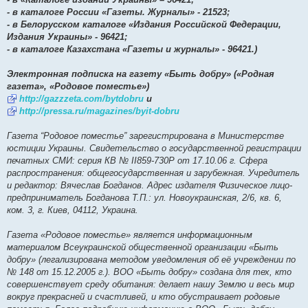
- в каталоге России «Газеты. Журналы» - 21523;
- в Белорусском каталоге «Издания Российской Федерации,
Издания Украины» - 96421;
- в каталоге Казахстана «Газеты и журналы» - 96421.)
Электронная подписка на газету «Быть добру» («Родная
газета», «Родовое поместье»)
http://gazzzeta.com/bytdobru
и
http://pressa.ru/magazines/byit-dobru
Газета “Родовое поместье” зарегистрирована в Министерстве
юстиции Украины. Свидетельство о государственной регистрации
печатных СМИ: серия КВ № ІІ859-730Р от 17.10.06 г. Сфера
распространения: общегосударственная и зарубежная. Учредитель
и редактор: Вячеслав Богданов. Адрес издателя Физическое лицо-
предприниматель Богданова Т.П.: ул. Новоукраинская, 2/6, кв. 6,
ком. 3, г. Киев, 04112, Украина.
Газета «Родовое поместье» является информационным
материалом Всеукраинской общественной организации «Быть
добру» (легализирована методом уведомления об её учреждении по
№ 148 от 15.12.2005 г.). ВОО «Быть добру» создана для тех, кто
совершенствует среду обитания: делает нашу Землю и весь мир
вокруг прекрасней и счастливей, и кто обустраивает родовые