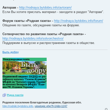
Авторам -
http://rodnaya.bytdobru.info/avtoram/
Если Вы хотите прислать материал - заходите в раздел "Авторам".
Форум газеты «Родная газета» -
http://rodnaya.bytdobru.info/forum/
Общение по газете, обсуждение газеты на форуме.
Сотворчество по развитию газеты «Родная газета» -
http://rodnaya.bytdobru.info/sotvorchestvo/
Поддержим в выпуске и распространении газеты в обществе.
Быть добру
Рiдна партiя
Родовое поселение Благодатные родники, Одесская обл.
http://rodniki.bytdobru.info
,
viewtopic.php?f=14&t=1247