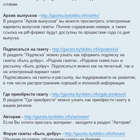
словам.
Архив выпусков -
http://gazeta.bytdobru.info/arhiv/
В разделе "Архив выпусков" вы можете просмотреть электронные
варианты выпусков газеты. Полное содержание номера, а также
ссылка на pdf-формат будут доступны по прошествии года со дня
выпуска.
Подписаться на газету -
http://gazeta.bytdobru.info/podpiska/
В разделе "Подписка" можно узнать как оформить подписку на
газеты «Быть добру», «Родная газета», «Родовое поместье» и
рассылку «Быть добру». Подписаться можно как на печатный, так и
на электронный вариант газет.
Подписавшись на газеты и рассылку, вы поддерживаете их развитие,
в том числе распространение хорошей и полезной информации.
Где приобрести газету -
http://gazeta.bytdobru.info/gde-priobresti/
В разделе "Где приобрести" можно узнать как приобрести газету в
вашем регионе.
Авторам -
http://gazeta.bytdobru.info/avtoram/
Если Вы хотите прислать материал - заходите в раздел "Авторам".
Форум газеты «Быть добру» -
http://gazeta.bytdobru.info/forum/
Общение по газете, обсуждение газеты на форуме.