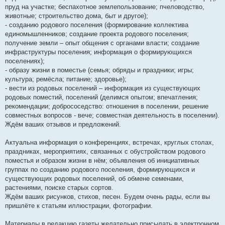
пруд на участке; беспахотное землепользование; пчеловодство,
животные; строительство дома, быт и другое);
- созданию родового поселения (формирование коллектива
единомышленников; создание проекта родового поселения;
получение земли – опыт общения с органами власти; создание
инфраструктуры поселения; информация о формирующихся
поселениях);
- образу жизни в поместье (семья; обряды и праздники; игры;
культура; ремёсла; питание; здоровье);
- вести из родовых поселений – информация из существующих
родовых поместий, поселений (делимся опытом; впечатления;
рекомендации; добрососедство: отношения в поселении, решение
совместных вопросов - вече; совместная деятельность в поселении).
Ждём ваших отзывов и предложений.
Актуальна информация о конференциях, встречах, круглых столах,
праздниках, мероприятиях, связанных с обустройством родового
поместья и образом жизни в нём; объявления об инициативных
группах по созданию родового поселения, формирующихся и
существующих родовых поселений, об обмене семенами,
растениями, поиске старых сортов.
Ждём ваших рисунков, стихов, песен. Будем очень рады, если вы
пришлёте к статьям иллюстрации, фотографии.
Материалы в редакцию газеты желательно присылать в электронном