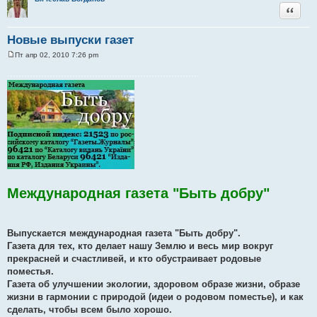
Цитата
Новые выпуски газет
Пт апр 02, 2010 7:26 pm
С
о
....................................................................
о
б
щ
е
н
и
е
Международная газета "Быть добру"
Выпускается международная газета "Быть добру".
Газета для тех, кто делает нашу Землю и весь мир вокруг
прекрасней и счастливей, и кто обустраивает родовые
поместья.
Газета об улучшении экологии, здоровом образе жизни, образе
жизни в гармонии с природой (идеи о родовом поместье), и как
сделать, чтобы всем было хорошо.