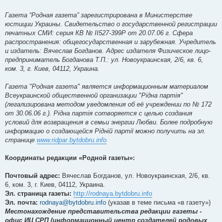
Газета “Родная газета” зарегистрирована в Министерстве
юстиции Украины. Свидетельство о государственной регистрации
печатных СМИ: серия КВ № ІІ527-399Р от 20.07.06 г. Сфера
распространения: общегосударственная и зарубежная. Учредитель
и издатель: Вячеслав Богданов. Адрес издателя Физическое лицо-
предприниматель Богданова Т.П.: ул. Новоукраинская, 2/6, кв. 6,
ком. 3, г. Киев, 04112, Украина.
Газета "Родная газета" является информационным материалом
Всеукраинской общественной организации "Рідна партія"
(легализирована методом уведомления об её учреждении по № 172
от 30.06.06 г.). Рідна партія сотворяется с целью создания
условий для возвращения в семьи энергии Любви. Более подробную
информацию о создающейся Рідній партії можно получить на эл.
странице
www.ridpar.bytdobru.info
Координаты редакции «Родной газеты»:
Почтовый адрес:
Вячеслав Богданов, ул. Новоукраинская, 2/6, кв.
6, ком. 3, г. Киев, 04112, Украина.
Эл. страница газеты:
http://rodnaya.bytdobru.info
Эл. почта:
rodnaya@bytdobru.info
(указав в теме письма «в газету»)
Местонахождение представительства редакции газеты -
офис ИЦ СРП (информационный центр создателей родовых