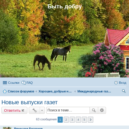
Быть добру
Ссылки
FAQ
Вход
Список форумов
Хорошие, добрые новости и их распространение в обществе
Международные газеты «Быть добру», «Родная газета» и «Родовое поместье»
ои
Новые выпуски газет
ск
Ответить
63 сообщения
1
2
3
4
5
Вячеслав Богданов