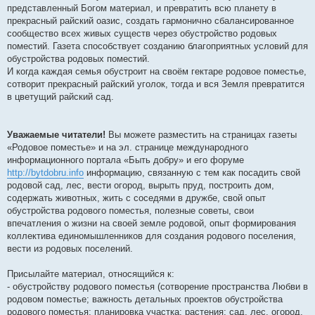
представленный Богом материал, и превратить всю планету в
прекрасный райский оазис, создать гармонично сбалансированное
сообщество всех живых существ через обустройство родовых
поместий. Газета способствует созданию благоприятных условий для
обустройства родовых поместий.
И когда каждая семья обустроит на своём гектаре родовое поместье,
сотворит прекрасный райский уголок, тогда и вся Земля превратится
в цветущий райский сад.
Уважаемые читатели!
Вы можете разместить на страницах газеты
«Родовое поместье» и на эл. странице международного
информационного портала «Быть добру» и его форуме
http://bytdobru.info
информацию, связанную с тем как посадить свой
родовой сад, лес, вести огород, вырыть пруд, построить дом,
содержать животных, жить с соседями в дружбе, свой опыт
обустройства родового поместья, полезные советы, свои
впечатления о жизни на своей земле родовой, опыт формирования
коллектива единомышленников для создания родового поселения,
вести из родовых поселений.
Присылайте материал, относящийся к:
- обустройству родового поместья (сотворение пространства Любви в
родовом поместье; важность детальных проектов обустройства
родового поместья; планировка участка; растения; сад, лес, огород,