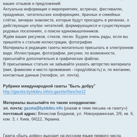
ваших отзывов и предложений.
Актуальна информация о мероприятиях, встречах, фестивалях,
праздниках, читательских конференциях, брачных и семейных
слётах, вечерах знакомств, которые будут проходить в регионах, о
действующих клубах читателей, формирующихся и существующих
родовых поселениях, о поиске единомышленников.
Ждём ваших рисунков, стихов, песен. Будем очень рады, если вы
пришлёте к статьям иллюстрации, фотографии.
Материалы в редакцию газеты желательно присылать в электронном
виде. Иллюстрации, фотографии, рисунки, по возможности,
присылайте дополнительно в графических файлах.
В присылаемых статьях не забывайте указать авторство материала
(имя, фамилию и место проживания - город/область) и, по желанию,
контактные данные (телефон, эл. почта).
Рубрики международной газеты "Быть добру"
http://gazeta.bytdobru.info/o-gazete/#anchor12
Материалы высылайте по таким координатам:
эл. почта:
gazeta@bytdobru.info
(указав в теме письма «в газету»)
почтовый адрес:
Вячеслав Богданов, ул. Новоукраинская, 2/6, кв. 6,
ком. 3, г. Киев, 04112, Украина.
Газета «Быть добру» выходит на русском языке первого числа