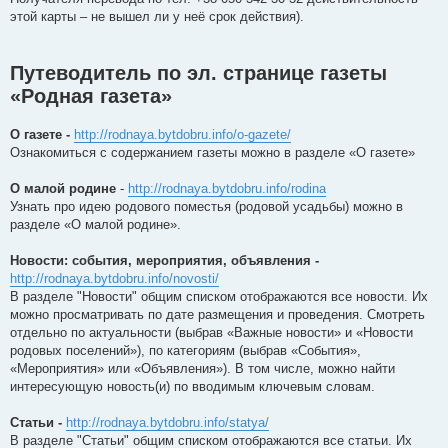
этой карты – не вышел ли у неё срок действия).
Путеводитель по эл. странице газеты
«Родная газета»
О газете -
http://rodnaya.bytdobru.info/o-gazete/
Ознакомиться с содержанием газеты можно в разделе «О газете»
О малой родине
-
http://rodnaya.bytdobru.info/rodina
Узнать про идею родового поместья (родовой усадьбы) можно в
разделе «О малой родине».
Новости: события, мероприятия, объявления -
http://rodnaya.bytdobru.info/novosti/
В разделе "Новости" общим списком отображаются все новости. Их
можно просматривать по дате размещения и проведения. Смотреть
отдельно по актуальности (выбрав «Важные новости» и «Новости
родовых поселений»), по категориям (выбрав «События»,
«Мероприятия» или «Объявления»). В том числе, можно найти
интересующую новость(и) по вводимым ключевым словам.
Статьи -
http://rodnaya.bytdobru.info/statya/
В разделе "Статьи" общим списком отображаются все статьи. Их