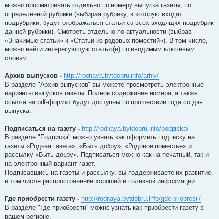
можно просматривать отдельно по номеру выпуска газеты, по
определённой рубрике (выбирая рубрику, в которую входят
подрубрики, будут отображаться статьи со всех входящих подрубрик
данной рубрики). Смотреть отдельно по актуальности (выбрав
«Значимые статьи» и «Статьи из родовых поместий»). В том числе,
можно найти интересующую статью(и) по вводимым ключевым
словам.
Архив выпусков -
http://rodnaya.bytdobru.info/arhiv/
В разделе "Архив выпусков" вы можете просмотреть электронные
варианты выпусков газеты. Полное содержание номера, а также
ссылка на pdf-формат будут доступны по прошествии года со дня
выпуска.
Подписаться на газету -
http://rodnaya.bytdobru.info/podpiska/
В разделе "Подписка" можно узнать как оформить подписку на
газеты «Родная газета», «Быть добру», «Родовое поместье» и
рассылку «Быть добру». Подписаться можно как на печатный, так и
на электронный вариант газет.
Подписавшись на газеты и рассылку, вы поддерживаете их развитие,
в том числе распространение хорошей и полезной информации.
Где приобрести газету -
http://rodnaya.bytdobru.info/gde-priobresti/
В разделе "Где приобрести" можно узнать как приобрести газету в
вашем регионе.