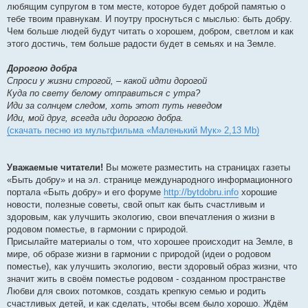
любящим супругом в том месте, которое будет доброй памятью о
тебе твоим правнукам. И поутру проснуться с мыслью: быть добру.
Чем больше людей будут читать о хорошем, добром, светлом и как
этого достичь, тем больше радости будет в семьях и на Земле.
Дорогою добра
Спроси у жизни строгой, – какой идти дорогой
Куда по свету белому отправиться с утра?
Иди за солнцем следом, хоть этот путь неведом
Иди, мой друг, всегда иди дорогою добра.
(скачать песню из мультфильма «Маленький Мук» 2,13 Mb)
Уважаемые читатели!
Вы можете разместить на страницах газеты
«Быть добру» и на эл. странице международного информационного
портала «Быть добру» и его форуме
http://bytdobru.info
хорошие
новости, полезные советы, свой опыт как быть счастливым и
здоровым, как улучшить экологию, свои впечатления о жизни в
родовом поместье, в гармонии с природой.
Присылайте материалы о том, что хорошее происходит на Земле, в
мире, об образе жизни в гармонии с природой (идеи о родовом
поместье), как улучшить экологию, вести здоровый образ жизни, что
значит жить в своём поместье родовом - созданном пространстве
Любви для своих потомков, создать крепкую семью и родить
счастливых детей, и как сделать, чтобы всем было хорошо. Ждём