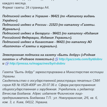
каждого месяца.
Формат газеты: 24 страницы А4.
Подписной индекс в Украине - 96421 (по «Каталогу видань
України»).
Подписной индекс в России - 21523 (по каталогу «Газеты.
Журналы»).
Подписной индекс в Беларуси - 96421 (по каталогу «Издания
Российской Федерации, Издания Украины»).
Подписной индекс в Казахстане - 96421 (по каталогу АО
«Казпочта» «Газеты и журналы»).
Электронная подписка на газету «Быть добру» («Родная
газета» и «Родовое поместье»)
http://gazzzeta.com/bytdobru
и
http://pressa.ru/magazines/byit-dobru
Газета "Быть добру" зарегистрирована в Министерстве юстиции
Украины.
Свидетельство о государственной регистрации печатных СМИ:
серия КВ № ІІ528-400Р от 20.07.06 г. Сфера распространения:
общегосударственная и зарубежная. Учредитель и редактор:
Вячеслав Богданов. Адрес издателя Физическое лицо-
предприниматель Богданова Т.П.: ул. Новоукраинская, 2/6, кв. 6,
ком. 3, г. Киев, 04112, Украина.