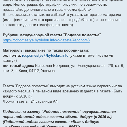
виде. Иллюстрации, фотографии, рисунки, по возможности,
присылайте дополнительно в графических файлах.
В присылаемых статьях не забывайте указать авторство материала
(имя, фамилию и место проживания - город/область) и, по желанию,
контактные данные (телефон, эл. почта).
Рубрики международной газеты "Родовое поместье"
http://rodpomestye.bytdobru.info/o-gazete/#anchor48
Материалы высылайте по таким координатам:
эл. почта:
rodpomestye@bytdobru.info
(указав в теме письма «в
газету»)
почтовый адрес:
Вячеслав Богданов, ул. Новоукраинская, 2/6, кв. 6,
ком. 3, г. Киев, 04112, Украина.
Газета “Родовое поместье” выходит на русском языке первого числа
каждого месяца (в печатном виде временно издаётся в газете «Быть
добру» c 2016 г.).
Формат газеты: 24 страницы А4.
Подписка на газету “Родовое поместье” осуществляется
через подписной индекс газеты «Быть добру» (c 2016 г.).
(Подписной индекс газеты газеты «Быть добру»:
- в «Каталоге изданий Украины» – 96421;