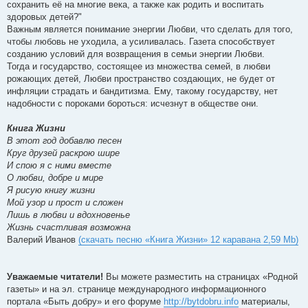
сохранить её на многие века, а также как родить и воспитать
здоровых детей?"
Важным является понимание энергии Любви, что сделать для того,
чтобы любовь не уходила, а усиливалась. Газета способствует
созданию условий для возвращения в семьи энергии Любви.
Тогда и государство, состоящее из множества семей, в любви
рожающих детей, Любви пространство создающих, не будет от
инфляции страдать и бандитизма. Ему, такому государству, нет
надобности с пороками бороться: исчезнут в обществе они.
Книга Жизни
В этот год добавлю песен
Круг друзей раскрою шире
И спою я с ними вместе
О любви, добре и мире
Я рисую книгу жизни
Мой узор и прост и сложен
Лишь в любви и вдохновенье
Жизнь счастливая возможна
Валерий Иванов
(скачать песню «Книга Жизни» 12 каравана 2,59 Mb)
Уважаемые читатели!
Вы можете разместить на страницах «Родной
газеты» и на эл. странице международного информационного
портала «Быть добру» и его форуме
http://bytdobru.info
материалы,