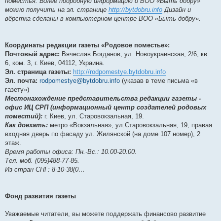
поместья. Более подробную информацию о ВОО «Быть добру»
можно получить на эл. странице
http://bytdobru.info
Дизайн и
вёрстка сделаны в компьютерном центре ВОО «Быть добру».
Координаты редакции газеты «Родовое поместье»:
Почтовый адрес:
Вячеслав Богданов, ул. Новоукраинская, 2/6, кв.
6, ком. 3, г. Киев, 04112, Украина.
Эл. страница газеты:
http://rodpomestye.bytdobru.info
Эл. почта:
rodpomestye@bytdobru.info
(указав в теме письма «в
газету»)
Местонахождение представительства редакции газеты -
офис ИЦ СРП (информационный центр создателей родовых
поместий):
г. Киев, ул. Старовокзальная, 19.
Как доехать:
метро «Вокзальная», ул.Старовокзальная, 19, правая
входная дверь по фасаду ул. Жилянской (на доме 107 номер), 2
этаж.
Время работы офиса: Пн.-Вс.: 10.00-20.00.
Тел. моб. (095)488-77-85.
Из стран СНГ: 8-10-38(0…
Фонд развития газеты
Уважаемые читатели, вы можете поддержать финансово развитие