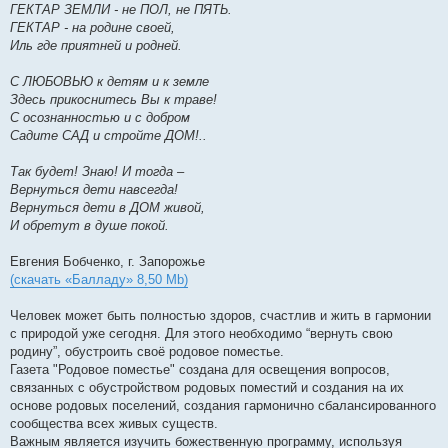
ГЕКТАР ЗЕМЛИ - не ПОЛ, не ПЯТЬ.
ГЕКТАР - на родине своей,
Иль где приятней и родней.
С ЛЮБОВЬЮ к детям и к земле
Здесь прикоснитесь Вы к траве!
С осознанностью и с добром
Садите САД и стройте ДОМ!..
Так будет! Знаю! И тогда –
Вернуться дети навсегда!
Вернуться дети в ДОМ живой,
И обретут в душе покой.
Евгения Бобченко, г. Запорожье
(скачать «Балладу» 8,50 Mb)
Человек может быть полностью здоров, счастлив и жить в гармонии
с природой уже сегодня. Для этого необходимо “вернуть свою
родину”, обустроить своё родовое поместье.
Газета "Родовое поместье" создана для освещения вопросов,
связанных с обустройством родовых поместий и создания на их
основе родовых поселений, создания гармонично сбалансированного
сообщества всех живых существ.
Важным является изучить божественную программу, используя