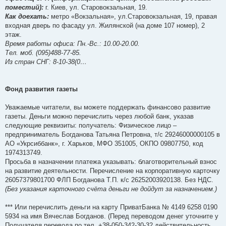
поместий):
г. Киев, ул. Старовокзальная, 19.
Как доехать:
метро «Вокзальная», ул.Старовокзальная, 19, правая
входная дверь по фасаду ул. Жилянской (на доме 107 номер), 2
этаж.
Время работы офиса: Пн.-Вс.: 10.00-20.00.
Тел. моб. (095)488-77-85.
Из стран СНГ: 8-10-38(0…
Фонд развития газеты
Уважаемые читатели, вы можете поддержать финансово развитие
газеты. Деньги можно перечислить через любой банк, указав
следующие реквизиты: получатель: Физическое лицо –
предприниматель Богданова Татьяна Петровна, т/с 29246000000105 в
АО «Укрсиббанк», г. Харьков, МФО 351005, ОКПО 09807750, код
1974313749.
Просьба в назначении платежа указывать: благотворительный взнос
на развитие деятельности. Перечисление на корпоративную карточку
26057379801700 ФЛП Богданова Т.П. к/с 26252003920138. Без НДС.
(Без указания карточного счёта деньги не дойдут за назначением.)
*** Или перечислить деньги на карту ПриватБанка № 4149 6258 0190
5934 на имя Вячеслав Богданов. (Перед переводом денег уточните у
Получателя перевода по тел. +38-050-342-30-32 действительность