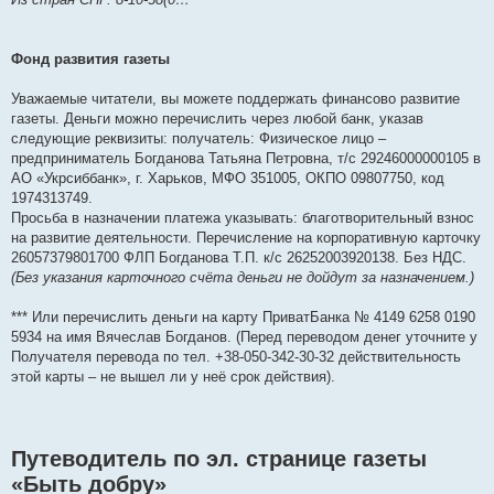
Фонд развития газеты
Уважаемые читатели, вы можете поддержать финансово развитие
газеты. Деньги можно перечислить через любой банк, указав
следующие реквизиты: получатель: Физическое лицо –
предприниматель Богданова Татьяна Петровна, т/с 29246000000105 в
АО «Укрсиббанк», г. Харьков, МФО 351005, ОКПО 09807750, код
1974313749.
Просьба в назначении платежа указывать: благотворительный взнос
на развитие деятельности. Перечисление на корпоративную карточку
26057379801700 ФЛП Богданова Т.П. к/с 26252003920138. Без НДС.
(Без указания карточного счёта деньги не дойдут за назначением.)
*** Или перечислить деньги на карту ПриватБанка № 4149 6258 0190
5934 на имя Вячеслав Богданов. (Перед переводом денег уточните у
Получателя перевода по тел. +38-050-342-30-32 действительность
этой карты – не вышел ли у неё срок действия).
Путеводитель по эл. странице газеты
«Быть добру»