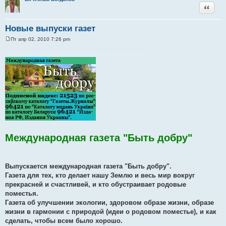
Цитата
Новые выпуски газет
Пт апр 02, 2010 7:26 pm
С
о
....................................................................
о
б
щ
е
н
и
е
Международная газета "Быть добру"
Выпускается международная газета "Быть добру".
Газета для тех, кто делает нашу Землю и весь мир вокруг
прекрасней и счастливей, и кто обустраивает родовые
поместья.
Газета об улучшении экологии, здоровом образе жизни, образе
жизни в гармонии с природой (идеи о родовом поместье), и как
сделать, чтобы всем было хорошо.