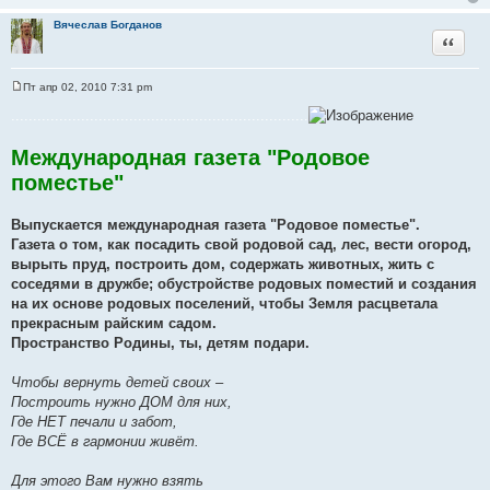
Вячеслав Богданов
Цитата
Пт апр 02, 2010 7:31 pm
С
о
....................................................................
о
б
щ
Международная газета "Родовое
е
н
поместье"
и
е
Выпускается международная газета "Родовое поместье".
Газета о том, как посадить свой родовой сад, лес, вести огород,
вырыть пруд, построить дом, содержать животных, жить с
соседями в дружбе; обустройстве родовых поместий и создания
на их основе родовых поселений, чтобы Земля расцветала
прекрасным райским садом.
Пространство Родины, ты, детям подари.
Чтобы вернуть детей своих –
Построить нужно ДОМ для них,
Где НЕТ печали и забот,
Где ВСЁ в гармонии живёт.
Для этого Вам нужно взять