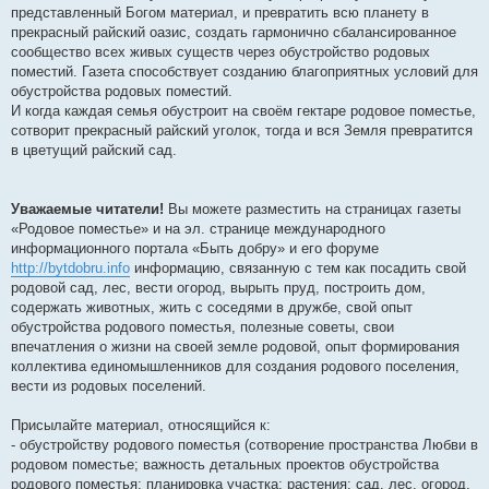
представленный Богом материал, и превратить всю планету в
прекрасный райский оазис, создать гармонично сбалансированное
сообщество всех живых существ через обустройство родовых
поместий. Газета способствует созданию благоприятных условий для
обустройства родовых поместий.
И когда каждая семья обустроит на своём гектаре родовое поместье,
сотворит прекрасный райский уголок, тогда и вся Земля превратится
в цветущий райский сад.
Уважаемые читатели!
Вы можете разместить на страницах газеты
«Родовое поместье» и на эл. странице международного
информационного портала «Быть добру» и его форуме
http://bytdobru.info
информацию, связанную с тем как посадить свой
родовой сад, лес, вести огород, вырыть пруд, построить дом,
содержать животных, жить с соседями в дружбе, свой опыт
обустройства родового поместья, полезные советы, свои
впечатления о жизни на своей земле родовой, опыт формирования
коллектива единомышленников для создания родового поселения,
вести из родовых поселений.
Присылайте материал, относящийся к:
- обустройству родового поместья (сотворение пространства Любви в
родовом поместье; важность детальных проектов обустройства
родового поместья; планировка участка; растения; сад, лес, огород,