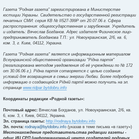
Газета “Родная газета” зарегистрирована в Министерстве
юстиции Украины. Свидетельство о государственной регистрации
печатных СМИ: серия КВ № ІІ527-399Р от 20.07.06 г. Сфера
распространения: общегосударственная и зарубежная. Учредитель
и издатель: Вячеслав Богданов. Адрес издателя Физическое лицо-
предприниматель Богданова Т.П.: ул. Новоукраинская, 2/6, кв. 6,
ком. 3, г. Киев, 04112, Украина.
Газета "Родная газета" является информационным материалом
Всеукраинской общественной организации "Рідна партія"
(легализирована методом уведомления об её учреждении по № 172
от 30.06.06 г.). Рідна партія сотворяется с целью создания
условий для возвращения в семьи энергии Любви. Более подробную
информацию о создающейся Рідній партії можно получить на эл.
странице
www.ridpar.bytdobru.info
Координаты редакции «Родной газеты»:
Почтовый адрес:
Вячеслав Богданов, ул. Новоукраинская, 2/6, кв.
6, ком. 3, г. Киев, 04112, Украина.
Эл. страница газеты:
http://rodnaya.bytdobru.info
Эл. почта:
rodnaya@bytdobru.info
(указав в теме письма «в газету»)
Местонахождение представительства редакции газеты -
офис ИЦ СРП (информационный центр создателей родовых