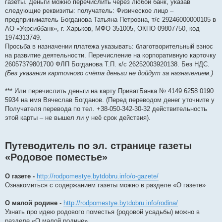
газеты. Деньги можно перечислить через любой банк, указав
следующие реквизиты: получатель: Физическое лицо –
предприниматель Богданова Татьяна Петровна, т/с 29246000000105 в
АО «Укрсиббанк», г. Харьков, МФО 351005, ОКПО 09807750, код
1974313749.
Просьба в назначении платежа указывать: благотворительный взнос
на развитие деятельности. Перечисление на корпоративную карточку
26057379801700 ФЛП Богданова Т.П. к/с 26252003920138. Без НДС.
(Без указания карточного счёта деньги не дойдут за назначением.)
*** Или перечислить деньги на карту ПриватБанка № 4149 6258 0190
5934 на имя Вячеслав Богданов. (Перед переводом денег уточните у
Получателя перевода по тел. +38-050-342-30-32 действительность
этой карты – не вышел ли у неё срок действия).
Путеводитель по эл. странице газеты
«Родовое поместье»
О газете -
http://rodpomestye.bytdobru.info/o-gazete/
Ознакомиться с содержанием газеты можно в разделе «О газете»
О малой родине
-
http://rodpomestye.bytdobru.info/rodina/
Узнать про идею родового поместья (родовой усадьбы) можно в
разделе «О малой родине».