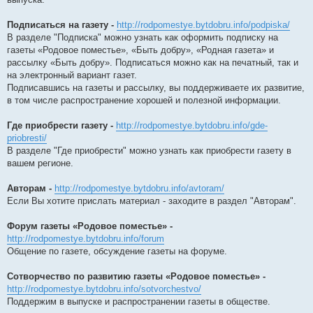
Подписаться на газету -
http://rodpomestye.bytdobru.info/podpiska/
В разделе "Подписка" можно узнать как оформить подписку на
газеты «Родовое поместье», «Быть добру», «Родная газета» и
рассылку «Быть добру». Подписаться можно как на печатный, так и
на электронный вариант газет.
Подписавшись на газеты и рассылку, вы поддерживаете их развитие,
в том числе распространение хорошей и полезной информации.
Где приобрести газету -
http://rodpomestye.bytdobru.info/gde-
priobresti/
В разделе "Где приобрести" можно узнать как приобрести газету в
вашем регионе.
Авторам -
http://rodpomestye.bytdobru.info/avtoram/
Если Вы хотите прислать материал - заходите в раздел "Авторам".
Форум газеты «Родовое поместье» -
http://rodpomestye.bytdobru.info/forum
Общение по газете, обсуждение газеты на форуме.
Сотворчество по развитию газеты «Родовое поместье» -
http://rodpomestye.bytdobru.info/sotvorchestvo/
Поддержим в выпуске и распространении газеты в обществе.