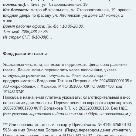
поместий):
г. Киев, ул. Старовокзальная, 19.
Как доехать:
метро «Вокзальная», ул.Старовокзальная, 19, правая
входная дверь по фасаду ул. Жилянской (на доме 107 номер), 2
этаж.
Время работы офиса: Пн.-Вс.: 10.00-20.00.
Тел. моб. (095)488-77-85.
Из стран СНГ: 8-10-38(0…
Фонд развития газеты
Уважаемые читатели, вы можете поддержать финансово развитие
газеты. Деньги можно перечислить через любой банк, указав
следующие реквизиты: получатель: Физическое лицо –
предприниматель Богданова Татьяна Петровна, т/с 29246000000105 в
АО «Укрсиббанк», г. Харьков, МФО 351005, ОКПО 09807750, код
1974313749.
Просьба в назначении платежа указывать: благотворительный взнос
на развитие деятельности. Перечисление на корпоративную карточку
26057379801700 ФЛП Богданова Т.П. к/с 26252003920138. Без НДС.
(Без указания карточного счёта деньги не дойдут за назначением.)
*** Или перечислить деньги на карту ПриватБанка № 4149 6258 0190
5934 на имя Вячеслав Богданов. (Перед переводом денег уточните у
Получателя перевода по тел. +38-050-342-30-32 действительность