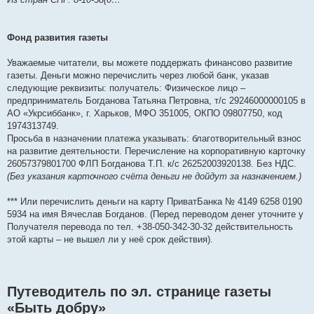
Фонд развития газеты
Уважаемые читатели, вы можете поддержать финансово развитие
газеты. Деньги можно перечислить через любой банк, указав
следующие реквизиты: получатель: Физическое лицо –
предприниматель Богданова Татьяна Петровна, т/с 29246000000105 в
АО «Укрсиббанк», г. Харьков, МФО 351005, ОКПО 09807750, код
1974313749.
Просьба в назначении платежа указывать: благотворительный взнос
на развитие деятельности. Перечисление на корпоративную карточку
26057379801700 ФЛП Богданова Т.П. к/с 26252003920138. Без НДС.
(Без указания карточного счёта деньги не дойдут за назначением.)
*** Или перечислить деньги на карту ПриватБанка № 4149 6258 0190
5934 на имя Вячеслав Богданов. (Перед переводом денег уточните у
Получателя перевода по тел. +38-050-342-30-32 действительность
этой карты – не вышел ли у неё срок действия).
Путеводитель по эл. странице газеты
«Быть добру»