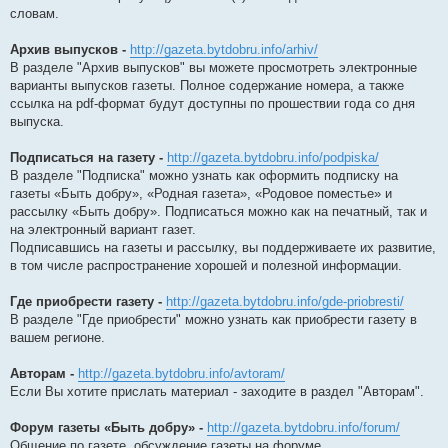
словам.
Архив выпусков -
http://gazeta.bytdobru.info/arhiv/
В разделе "Архив выпусков" вы можете просмотреть электронные
варианты выпусков газеты. Полное содержание номера, а также
ссылка на pdf-формат будут доступны по прошествии года со дня
выпуска.
Подписаться на газету -
http://gazeta.bytdobru.info/podpiska/
В разделе "Подписка" можно узнать как оформить подписку на
газеты «Быть добру», «Родная газета», «Родовое поместье» и
рассылку «Быть добру». Подписаться можно как на печатный, так и
на электронный вариант газет.
Подписавшись на газеты и рассылку, вы поддерживаете их развитие,
в том числе распространение хорошей и полезной информации.
Где приобрести газету -
http://gazeta.bytdobru.info/gde-priobresti/
В разделе "Где приобрести" можно узнать как приобрести газету в
вашем регионе.
Авторам -
http://gazeta.bytdobru.info/avtoram/
Если Вы хотите прислать материал - заходите в раздел "Авторам".
Форум газеты «Быть добру» -
http://gazeta.bytdobru.info/forum/
Общение по газете, обсуждение газеты на форуме.