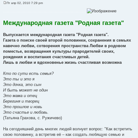
Пт апр 02, 2010 7:29 pm
С
о
....................................................................
о
б
щ
Международная газета "Родная газета"
е
н
и
Выпускается международная газета "Родная газета".
е
Газета о поиске своей второй половинки, сохранения в семьях
навечно любви, сотворения пространства Любви в родовом
поместье, возвращения культуры прародителей своих,
рождения и воспитания счастливых детей.
Лишь в любви и вдохновенье жизнь счастливая возможна
Кто по сути есть семья?
Это ты и это я
Это дочка, это сын
И быть может не один
Это мама и отец
Берегиня и творец
Это прошлое и новь
Это счастье и любовь.
(Татьяна Грахова, с. Ружичево)
На сегодняшний день многих людей волнует вопрос: "Как встретить
свою половинку, а встретив её – как создать любящую семью и