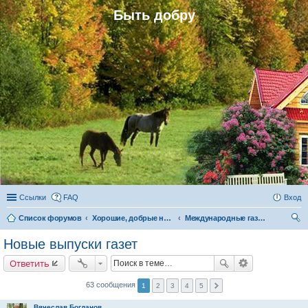
Быть добру
Ссылки
FAQ
Вход
Список форумов
Хорошие, добрые новости и их распространение в обществе
Международные газеты «Быть добру», «Родная газета» и «Родовое поместье»
ои
Новые выпуски газет
ск
Ответить
63 сообщения
1
2
3
4
5
Вячеслав Богданов