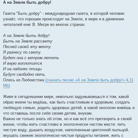
А на Земле быть добру!
Газета "Быть добру" - международная газета, в которой человек
узнаёт, что хорошее происходит на Земле, в мире и в движении
читателей книг В. Мегре во многих странах.
А на Земле быть добру!
Быть на Земле рассвету
Песней своей эту мечту
Я разнесу по свету.
Будет она с ветром лететь
И верю воплотится.
И на ладонях птицы
Будут свободно петь.
Олесь из Любоистока
(скачать песню «А на Земле быть добру!» 4,11
Mb)
Живя в сегодняшнем мире, невольно задумываешься о том, какой
образ жизни ты ведёшь, как быть счастливым и здоровым, создать
любящую семью, родить здоровых детей, в какой экологии живёшь и
что оставишь после себя своим детям, внукам.
Важно не только знать об этом, но и как всё это претворить в своей
жизни, чтобы жить счастливо в экологически чистом месте: пить
чистую воду, дышать воздухом, наполненным цветочной пыльцой,
вкушать свежие экологически чистые продукты питания, жить с