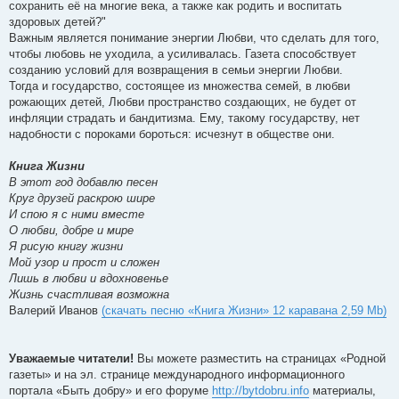
сохранить её на многие века, а также как родить и воспитать
здоровых детей?"
Важным является понимание энергии Любви, что сделать для того,
чтобы любовь не уходила, а усиливалась. Газета способствует
созданию условий для возвращения в семьи энергии Любви.
Тогда и государство, состоящее из множества семей, в любви
рожающих детей, Любви пространство создающих, не будет от
инфляции страдать и бандитизма. Ему, такому государству, нет
надобности с пороками бороться: исчезнут в обществе они.
Книга Жизни
В этот год добавлю песен
Круг друзей раскрою шире
И спою я с ними вместе
О любви, добре и мире
Я рисую книгу жизни
Мой узор и прост и сложен
Лишь в любви и вдохновенье
Жизнь счастливая возможна
Валерий Иванов
(скачать песню «Книга Жизни» 12 каравана 2,59 Mb)
Уважаемые читатели!
Вы можете разместить на страницах «Родной
газеты» и на эл. странице международного информационного
портала «Быть добру» и его форуме
http://bytdobru.info
материалы,