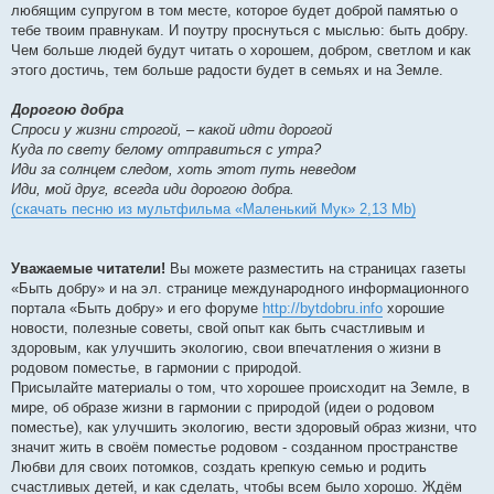
любящим супругом в том месте, которое будет доброй памятью о
тебе твоим правнукам. И поутру проснуться с мыслью: быть добру.
Чем больше людей будут читать о хорошем, добром, светлом и как
этого достичь, тем больше радости будет в семьях и на Земле.
Дорогою добра
Спроси у жизни строгой, – какой идти дорогой
Куда по свету белому отправиться с утра?
Иди за солнцем следом, хоть этот путь неведом
Иди, мой друг, всегда иди дорогою добра.
(скачать песню из мультфильма «Маленький Мук» 2,13 Mb)
Уважаемые читатели!
Вы можете разместить на страницах газеты
«Быть добру» и на эл. странице международного информационного
портала «Быть добру» и его форуме
http://bytdobru.info
хорошие
новости, полезные советы, свой опыт как быть счастливым и
здоровым, как улучшить экологию, свои впечатления о жизни в
родовом поместье, в гармонии с природой.
Присылайте материалы о том, что хорошее происходит на Земле, в
мире, об образе жизни в гармонии с природой (идеи о родовом
поместье), как улучшить экологию, вести здоровый образ жизни, что
значит жить в своём поместье родовом - созданном пространстве
Любви для своих потомков, создать крепкую семью и родить
счастливых детей, и как сделать, чтобы всем было хорошо. Ждём