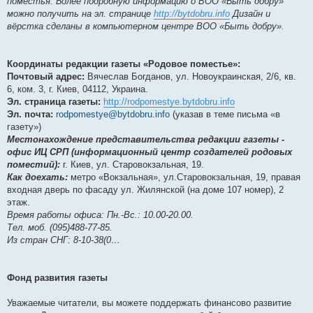
поместья. Более подробную информацию о ВОО «Быть добру»
можно получить на эл. странице
http://bytdobru.info
Дизайн и
вёрстка сделаны в компьютерном центре ВОО «Быть добру».
Координаты редакции газеты «Родовое поместье»:
Почтовый адрес:
Вячеслав Богданов, ул. Новоукраинская, 2/6, кв.
6, ком. 3, г. Киев, 04112, Украина.
Эл. страница газеты:
http://rodpomestye.bytdobru.info
Эл. почта:
rodpomestye@bytdobru.info
(указав в теме письма «в
газету»)
Местонахождение представительства редакции газеты -
офис ИЦ СРП (информационный центр создателей родовых
поместий):
г. Киев, ул. Старовокзальная, 19.
Как доехать:
метро «Вокзальная», ул.Старовокзальная, 19, правая
входная дверь по фасаду ул. Жилянской (на доме 107 номер), 2
этаж.
Время работы офиса: Пн.-Вс.: 10.00-20.00.
Тел. моб. (095)488-77-85.
Из стран СНГ: 8-10-38(0…
Фонд развития газеты
Уважаемые читатели, вы можете поддержать финансово развитие