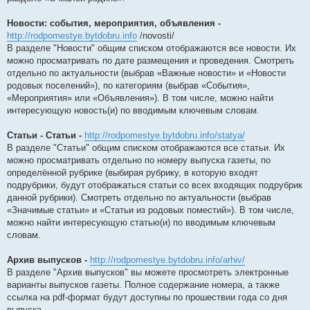
Новости: события, мероприятия, объявления -
http://rodpomestye.bytdobru.info
/novosti/
В разделе "Новости" общим списком отображаются все новости. Их
можно просматривать по дате размещения и проведения. Смотреть
отдельно по актуальности (выбрав «Важные новости» и «Новости
родовых поселений»), по категориям (выбрав «События»,
«Мероприятия» или «Объявления»). В том числе, можно найти
интересующую новость(и) по вводимым ключевым словам.
Статьи -
Статьи -
http://rodpomestye.bytdobru.info/statya/
В разделе "Статьи" общим списком отображаются все статьи. Их
можно просматривать отдельно по номеру выпуска газеты, по
определённой рубрике (выбирая рубрику, в которую входят
подрубрики, будут отображаться статьи со всех входящих подрубрик
данной рубрики). Смотреть отдельно по актуальности (выбрав
«Значимые статьи» и «Статьи из родовых поместий»). В том числе,
можно найти интересующую статью(и) по вводимым ключевым
словам.
Архив выпусков -
http://rodpomestye.bytdobru.info/arhiv/
В разделе "Архив выпусков" вы можете просмотреть электронные
варианты выпусков газеты. Полное содержание номера, а также
ссылка на pdf-формат будут доступны по прошествии года со дня
выпуска.