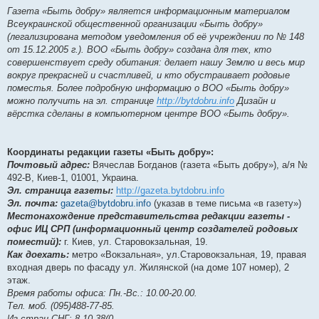
Газета «Быть добру» является информационным материалом
Всеукраинской общественной организации «Быть добру»
(легализирована методом уведомления об её учреждении по № 148
от 15.12.2005 г.). ВОО «Быть добру» создана для тех, кто
совершенствует среду обитания: делает нашу Землю и весь мир
вокруг прекрасней и счастливей, и кто обустраивает родовые
поместья. Более подробную информацию о ВОО «Быть добру»
можно получить на эл. странице
http://bytdobru.info
Дизайн и
вёрстка сделаны в компьютерном центре ВОО «Быть добру».
Координаты редакции газеты «Быть добру»:
Почтовый адрес:
Вячеслав Богданов (газета «Быть добру»), а/я №
492-В, Киев-1, 01001, Украина.
Эл. страница газеты:
http://gazeta.bytdobru.info
Эл. почта:
gazeta@bytdobru.info
(указав в теме письма «в газету»)
Местонахождение представительства редакции газеты -
офис ИЦ СРП (информационный центр создателей родовых
поместий):
г. Киев, ул. Старовокзальная, 19.
Как доехать:
метро «Вокзальная», ул.Старовокзальная, 19, правая
входная дверь по фасаду ул. Жилянской (на доме 107 номер), 2
этаж.
Время работы офиса: Пн.-Вс.: 10.00-20.00.
Тел. моб. (095)488-77-85.
Из стран СНГ: 8-10-38(0…