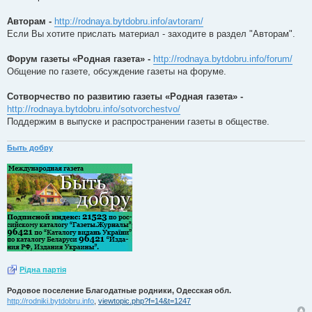
Авторам -
http://rodnaya.bytdobru.info/avtoram/
Если Вы хотите прислать материал - заходите в раздел "Авторам".
Форум газеты «Родная газета» -
http://rodnaya.bytdobru.info/forum/
Общение по газете, обсуждение газеты на форуме.
Сотворчество по развитию газеты «Родная газета» -
http://rodnaya.bytdobru.info/sotvorchestvo/
Поддержим в выпуске и распространении газеты в обществе.
Быть добру
Рiдна партiя
Родовое поселение Благодатные родники, Одесская обл.
http://rodniki.bytdobru.info
,
viewtopic.php?f=14&t=1247