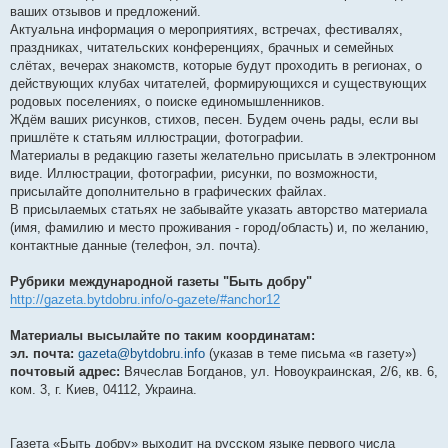
ваших отзывов и предложений.
Актуальна информация о мероприятиях, встречах, фестивалях,
праздниках, читательских конференциях, брачных и семейных
слётах, вечерах знакомств, которые будут проходить в регионах, о
действующих клубах читателей, формирующихся и существующих
родовых поселениях, о поиске единомышленников.
Ждём ваших рисунков, стихов, песен. Будем очень рады, если вы
пришлёте к статьям иллюстрации, фотографии.
Материалы в редакцию газеты желательно присылать в электронном
виде. Иллюстрации, фотографии, рисунки, по возможности,
присылайте дополнительно в графических файлах.
В присылаемых статьях не забывайте указать авторство материала
(имя, фамилию и место проживания - город/область) и, по желанию,
контактные данные (телефон, эл. почта).
Рубрики международной газеты "Быть добру"
http://gazeta.bytdobru.info/o-gazete/#anchor12
Материалы высылайте по таким координатам:
эл. почта:
gazeta@bytdobru.info
(указав в теме письма «в газету»)
почтовый адрес:
Вячеслав Богданов, ул. Новоукраинская, 2/6, кв. 6,
ком. 3, г. Киев, 04112, Украина.
Газета «Быть добру» выходит на русском языке первого числа