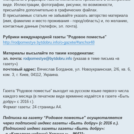
виде. Иллюстрации, фотографии, рисунки, по возможности,
присылайте дополнительно в графических файлах.
В присылаемых статьях не забывайте указать авторство материала
(имя, фамилию и место проживания - город/область) и, по желанию,
контактные данные (телефон, эл. почта).
Рубрики международной газеты "Родовое поместье"
http://rodpomestye.bytdobru.info/o-gazete/#anchor48
Материалы высылайте по таким координатам:
эл. почта:
rodpomestye@bytdobru.info
(указав в теме письма «в
газету»)
почтовый адрес:
Вячеслав Богданов, ул. Новоукраинская, 2/6, кв. 6,
ком. 3, г. Киев, 04112, Украина.
Газета “Родовое поместье” выходит на русском языке первого числа
каждого месяца (в печатном виде временно издаётся в газете «Быть
добру» c 2016 г.).
Формат газеты: 24 страницы А4.
Подписка на газету “Родовое поместье” осуществляется
через подписной индекс газеты «Быть добру» (c 2016 г.).
(Подписной индекс газеты газеты «Быть добру»:
- в «Каталоге изданий Украины» – 96421;