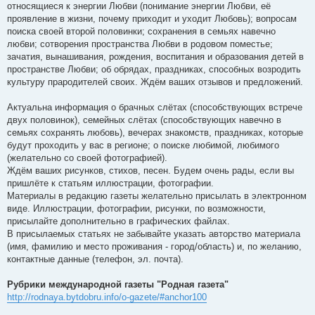
относящиеся к энергии Любви (понимание энергии Любви, её
проявление в жизни, почему приходит и уходит Любовь); вопросам
поиска своей второй половинки; сохранения в семьях навечно
любви; сотворения пространства Любви в родовом поместье;
зачатия, вынашивания, рождения, воспитания и образования детей в
пространстве Любви; об обрядах, праздниках, способных возродить
культуру прародителей своих. Ждём ваших отзывов и предложений.
Актуальна информация о брачных слётах (способствующих встрече
двух половинок), семейных слётах (способствующих навечно в
семьях сохранять любовь), вечерах знакомств, праздниках, которые
будут проходить у вас в регионе; о поиске любимой, любимого
(желательно со своей фотографией).
Ждём ваших рисунков, стихов, песен. Будем очень рады, если вы
пришлёте к статьям иллюстрации, фотографии.
Материалы в редакцию газеты желательно присылать в электронном
виде. Иллюстрации, фотографии, рисунки, по возможности,
присылайте дополнительно в графических файлах.
В присылаемых статьях не забывайте указать авторство материала
(имя, фамилию и место проживания - город/область) и, по желанию,
контактные данные (телефон, эл. почта).
Рубрики международной газеты "Родная газета"
http://rodnaya.bytdobru.info/o-gazete/#anchor100