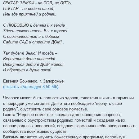
ГЕКТАР ЗЕМЛИ - не ПОЛ, не ПЯТЬ.
ГЕКТАР - на родине своей,
Иль где приятней и родней.
С ЛЮБОВЬЮ к детям и к земле
Здесь прикоснитесь Вы к траве!
С осознанностью и с добром
Садите САД и стройте ДОМ!..
Так будет! Знаю! И тогда –
Вернуться дети навсегда!
Вернуться дети в ДОМ живой,
И обретут в душе покой.
Евгения Бобченко, г. Запорожье
(скачать «Балладу» 8,50 Mb)
Человек может быть полностью здоров, счастлив и жить в гармонии
с природой уже сегодня. Для этого необходимо “вернуть свою
родину”, обустроить своё родовое поместье.
Газета "Родовое поместье" создана для освещения вопросов,
связанных с обустройством родовых поместий и создания на их
основе родовых поселений, создания гармонично сбалансированного
сообщества всех живых существ.
Важным является изучить божественную программу, используя