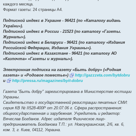
каждого месяца.
Формат газеты: 24 страницы А4.
Подписной индекс в Украине - 96421 (по «Каталогу видань
України»).
Подписной индекс в России - 21523 (по каталогу «Газеты.
Журналы»).
Подписной индекс в Беларуси - 96421 (по каталогу «Издания
Российской Федерации, Издания Украины»).
Подписной индекс в Казахстане - 96421 (по каталогу АО
«Казпочта» «Газеты и журналы»).
Электронная подписка на газету «Быть добру» («Родная
газета» и «Родовое поместье»)
http://gazzzeta.com/bytdobru
и
http://pressa.ru/magazines/byit-dobru
Газета "Быть добру" зарегистрирована в Министерстве юстиции
Украины.
Свидетельство о государственной регистрации печатных СМИ:
серия КВ № ІІ528-400Р от 20.07.06 г. Сфера распространения:
общегосударственная и зарубежная. Учредитель и редактор:
Вячеслав Богданов. Адрес издателя Физическое лицо-
предприниматель Богданова Т.П.: ул. Новоукраинская, 2/6, кв. 6,
ком. 3, г. Киев, 04112, Украина.