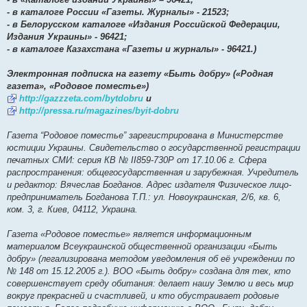
- в каталоге России «Газеты. Журналы» - 21523;
- в Белорусском каталоге «Издания Российской Федерации,
Издания Украины» - 96421;
- в каталоге Казахстана «Газеты и журналы» - 96421.)
Электронная подписка на газету «Быть добру» («Родная
газета», «Родовое поместье»)
http://gazzzeta.com/bytdobru
и
http://pressa.ru/magazines/byit-dobru
Газета “Родовое поместье” зарегистрирована в Министерстве
юстиции Украины. Свидетельство о государственной регистрации
печатных СМИ: серия КВ № ІІ859-730Р от 17.10.06 г. Сфера
распространения: общегосударственная и зарубежная. Учредитель
и редактор: Вячеслав Богданов. Адрес издателя Физическое лицо-
предприниматель Богданова Т.П.: ул. Новоукраинская, 2/6, кв. 6,
ком. 3, г. Киев, 04112, Украина.
Газета «Родовое поместье» является информационным
материалом Всеукраинской общественной организации «Быть
добру» (легализирована методом уведомления об её учреждении по
№ 148 от 15.12.2005 г.). ВОО «Быть добру» создана для тех, кто
совершенствует среду обитания: делает нашу Землю и весь мир
вокруг прекрасней и счастливей, и кто обустраивает родовые