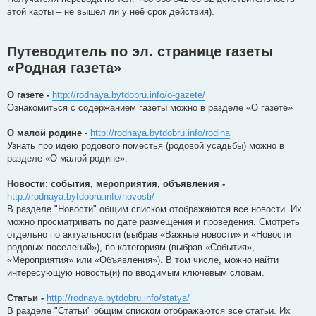
этой карты – не вышел ли у неё срок действия).
Путеводитель по эл. странице газеты
«Родная газета»
О газете -
http://rodnaya.bytdobru.info/o-gazete/
Ознакомиться с содержанием газеты можно в разделе «О газете»
О малой родине
-
http://rodnaya.bytdobru.info/rodina
Узнать про идею родового поместья (родовой усадьбы) можно в
разделе «О малой родине».
Новости: события, мероприятия, объявления -
http://rodnaya.bytdobru.info/novosti/
В разделе "Новости" общим списком отображаются все новости. Их
можно просматривать по дате размещения и проведения. Смотреть
отдельно по актуальности (выбрав «Важные новости» и «Новости
родовых поселений»), по категориям (выбрав «События»,
«Мероприятия» или «Объявления»). В том числе, можно найти
интересующую новость(и) по вводимым ключевым словам.
Статьи -
http://rodnaya.bytdobru.info/statya/
В разделе "Статьи" общим списком отображаются все статьи. Их