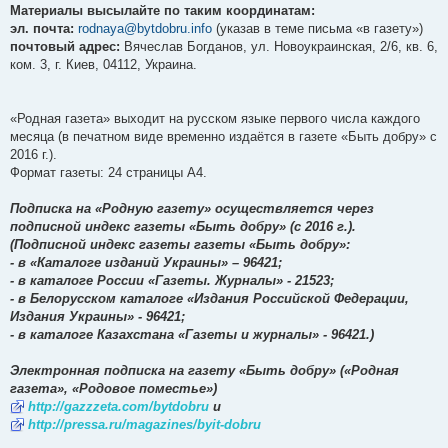
Материалы высылайте по таким координатам:
эл. почта:
rodnaya@bytdobru.info
(указав в теме письма «в газету»)
почтовый адрес:
Вячеслав Богданов, ул. Новоукраинская, 2/6, кв. 6,
ком. 3, г. Киев, 04112, Украина.
«Родная газета» выходит на русском языке первого числа каждого
месяца (в печатном виде временно издаётся в газете «Быть добру» c
2016 г.).
Формат газеты: 24 страницы А4.
Подписка на «Родную газету» осуществляется через
подписной индекс газеты «Быть добру» (c 2016 г.).
(Подписной индекс газеты газеты «Быть добру»:
- в «Каталоге изданий Украины» – 96421;
- в каталоге России «Газеты. Журналы» - 21523;
- в Белорусском каталоге «Издания Российской Федерации,
Издания Украины» - 96421;
- в каталоге Казахстана «Газеты и журналы» - 96421.)
Электронная подписка на газету «Быть добру» («Родная
газета», «Родовое поместье»)
http://gazzzeta.com/bytdobru
и
http://pressa.ru/magazines/byit-dobru