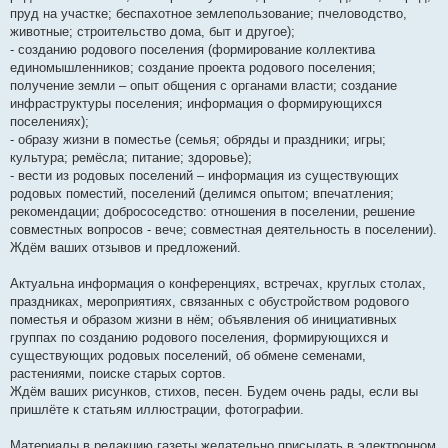
пруд на участке; беспахотное землепользование; пчеловодство,
животные; строительство дома, быт и другое);
- созданию родового поселения (формирование коллектива
единомышленников; создание проекта родового поселения;
получение земли – опыт общения с органами власти; создание
инфраструктуры поселения; информация о формирующихся
поселениях);
- образу жизни в поместье (семья; обряды и праздники; игры;
культура; ремёсла; питание; здоровье);
- вести из родовых поселений – информация из существующих
родовых поместий, поселений (делимся опытом; впечатления;
рекомендации; добрососедство: отношения в поселении, решение
совместных вопросов - вече; совместная деятельность в поселении).
Ждём ваших отзывов и предложений.
Актуальна информация о конференциях, встречах, круглых столах,
праздниках, мероприятиях, связанных с обустройством родового
поместья и образом жизни в нём; объявления об инициативных
группах по созданию родового поселения, формирующихся и
существующих родовых поселений, об обмене семенами,
растениями, поиске старых сортов.
Ждём ваших рисунков, стихов, песен. Будем очень рады, если вы
пришлёте к статьям иллюстрации, фотографии.
Материалы в редакцию газеты желательно присылать в электронном