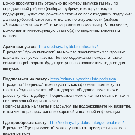
можно просматривать отдельно по номеру выпуска газеты, по
определённой рубрике (выбирая рубрику, в которую входят
подрубрики, будут отображаться статьи со всех входящих подрубрик
данной рубрики). Смотреть отдельно по актуальности (выбрав
«Значимые статьи» и «Статьи из родовых поместий»). В том числе,
можно найти интересующую статью(и) по вводимым ключевым
словам.
Архив выпусков -
http://rodnaya.bytdobru.info/arhiv/
В разделе "Архив выпусков" вы можете просмотреть электронные
варианты выпусков газеты. Полное содержание номера, а также
ссылка на pdf-формат будут доступны по прошествии года со дня
выпуска.
Подписаться на газету -
http://rodnaya.bytdobru.info/podpiska/
В разделе "Подписка" можно узнать как оформить подписку на
газеты «Родная газета», «Быть добру», «Родовое поместье» и
рассылку «Быть добру». Подписаться можно как на печатный, так и
на электронный вариант газет.
Подписавшись на газеты и рассылку, вы поддерживаете их развитие,
в том числе распространение хорошей и полезной информации.
Где приобрести газету -
http://rodnaya.bytdobru.info/gde-priobresti/
В разделе "Где приобрести" можно узнать как приобрести газету в
вашем регионе.