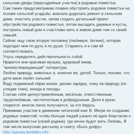
сельские дворы (приусадебные участки) в родовые поместья.
Сам также предусматриваю плавно обустроить родовое поместье на
основе сельской усадьбы: вначале доделать ремонт в сельском
доме, очистить участок, затем создать детальный проект
обустройства родового поместья, потом высадить деревья и кусты,
построить новый дом и счастливо жить в живом доме том со своей
семьёй.
Сейчас ищу свою вторую половину (любимую, богиню), которая
подходит мне по духу и по душе. Стараюсь я и сам ей
соответствовать.
Учусь определять действительность собой.
Нравится мне красивая музыка, здоровый юмор,
"жизнеутверждающая" литература.
Люблю природу, животных и, конечно же, детей. Только, похоже, что
дети меня любят сильней.
Веду подвижный образ жизни: делаю зарядку, хожу на природу (по
улицам тоже), иногда в походы.
Считаю себя целеустремлённым, весёлым, ответственным,
трудолюбивым, чистоплотным и добродушным. Дело в руках
спорится: многое легко получается, за что берусь.
Принимаю участие в движении читателей книг В. Мегре по созданию
родовых поместий, чтобы больше людей узнало об идее Анастасии о
родовом поместье (своей родине), где вечно будет жить Любовь. В
том числе выпускаю рассылку и газету «Быть добру»
http://gazeta.bytdobru.info