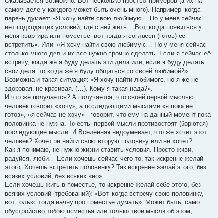
Оказывается возможно. Вот несколько простых примеров (а их на
самом деле у каждого может быть очень много). Например, когда
парень думает: «Я хочу найти свою любимую… Но у меня сейчас
нет подходящих условий, где с ней жить… Вот, когда появиться у
меня квартира или поместье, вот тогда я согласен (готов) её
встретить». Или: «Я хочу найти свою любимую… Но у меня сейчас
столько много дел и их все нужно срочно сделать. Если я сейчас её
встречу, когда же я буду делать эти дела или, если я буду делать
свои дела, то когда же я буду общаться со своей любимой?».
Возможна и такая ситуация: «Я хочу найти любимого, но я же не
здоровая, не красивая, (…). Кому я такая нада?».
И что же получается? А получается, что своей первой мыслью
человек говорит «хочу», а последующими мыслями «я пока не
готов», «я сейчас не хочу» - говорит, что ему на данный момент пока
половинка не нужна. То есть, первой мысли противостоят (борются)
последующие мысли. И Вселенная недоумевает, что же хочет этот
человек? Хочет он найти свою вторую половину или не хочет?
Как я понимаю, не нужно жизни ставить условия. Просто живи,
радуйся, люби… Если хочешь сейчас чего-то, так искренне желай
этого. Хочешь встретить половинку? Так искренне желай этого, без
всяких условий, без всяких «но».
Если хочешь жить в поместье, то искренне желай себе этого, без
всяких условий (требований): «Вот, когда встречу свою половинку,
вот только тогда начну про поместье думать». Может быть, само
обустройство тобою поместья или только твои мысли об этом,