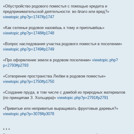
«Обустройство родового поместья с помощью кредита и
предпринимательской деятельности: во благо или вред?»
viewtopic.php?p=1747#p1747
«Как селенье родовое назовёшь к тому и приплывёшь»
viewtopic.php?p=1748#p1748
«Вопрос наследования участка родового поместья в поселении»
viewtopic.php?p=1749#p1749
«Про оформление земли в родовом поселении»
viewtopic.php?
p=2793#p2793
«Сотворение пространства Любви в родовом поместье»
viewtopic.php?p=1750#p1750
«Создание пруда, в том числе с дамбой из природных материалов
(по принципам З. Хольцера)»
viewtopic.php?p=2791#p2791
«Привитые или непривитые выращивать фруктовые деревья?»
viewtopic.php?p=3078#p3078
* * *