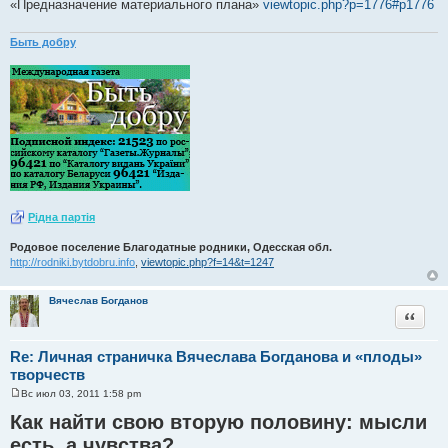
«Предназначение материального плана»
viewtopic.php?p=1776#p1776
Быть добру
Рiдна партiя
Родовое поселение Благодатные родники, Одесская обл.
http://rodniki.bytdobru.info
,
viewtopic.php?f=14&t=1247
Вячеслав Богданов
Цитата
Re: Личная страничка Вячеслава Богданова и «плоды»
творчеств
Вс июл 03, 2011 1:58 pm
С
о
Как найти свою вторую половину: мысли
о
б
есть, а чувства?