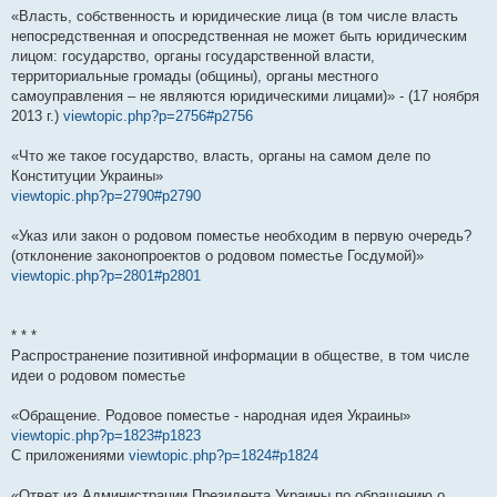
«Власть, собственность и юридические лица (в том числе власть
непосредственная и опосредственная не может быть юридическим
лицом: государство, органы государственной власти,
территориальные громады (общины), органы местного
самоуправления – не являются юридическими лицами)» - (17 ноября
2013 г.)
viewtopic.php?p=2756#p2756
«Что же такое государство, власть, органы на самом деле по
Конституции Украины»
viewtopic.php?p=2790#p2790
«Указ или закон о родовом поместье необходим в первую очередь?
(отклонение законопроектов о родовом поместье Госдумой)»
viewtopic.php?p=2801#p2801
* * *
Распространение позитивной информации в обществе, в том числе
идеи о родовом поместье
«Обращение. Родовое поместье - народная идея Украины»
viewtopic.php?p=1823#p1823
С приложениями
viewtopic.php?p=1824#p1824
«Ответ из Администрации Президента Украины по обращению о