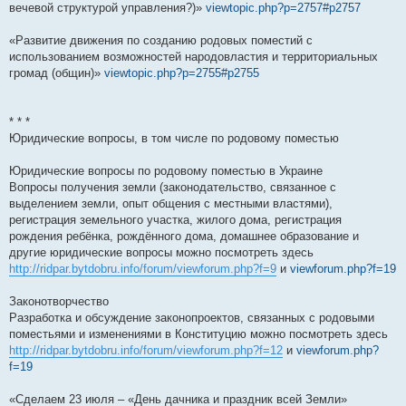
вечевой структурой управления?)»
viewtopic.php?p=2757#p2757
«Развитие движения по созданию родовых поместий с
использованием возможностей народовластия и территориальных
громад (общин)»
viewtopic.php?p=2755#p2755
* * *
Юридические вопросы, в том числе по родовому поместью
Юридические вопросы по родовому поместью в Украине
Вопросы получения земли (законодательство, связанное с
выделением земли, опыт общения с местными властями),
регистрация земельного участка, жилого дома, регистрация
рождения ребёнка, рождённого дома, домашнее образование и
другие юридические вопросы можно посмотреть здесь
http://ridpar.bytdobru.info/forum/viewforum.php?f=9
и
viewforum.php?f=19
Законотворчество
Разработка и обсуждение законопроектов, связанных с родовыми
поместьями и изменениями в Конституцию можно посмотреть здесь
http://ridpar.bytdobru.info/forum/viewforum.php?f=12
и
viewforum.php?
f=19
«Сделаем 23 июля – «День дачника и праздник всей Земли»