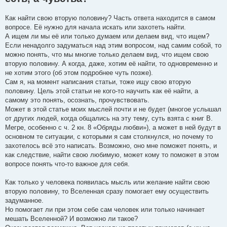
щ
е
н
Как найти свою вторую половину? Часть ответа находится в самом
и
е
вопросе. Её нужно для начала искать или захотеть найти.
А ищем ли мы её или только думаем или делаем вид, что ищем?
Если ненадолго задуматься над этим вопросом, над самим собой, то
можно понять, что мы многие только делаем вид, что ищем свою
вторую половину. А когда, даже, хотим её найти, то одновременно и
не хотим этого (об этом подробнее чуть позже).
Сам я, на момент написания статьи, тоже ищу свою вторую
половину. Цель этой статьи не кого-то научить как её найти, а
самому это понять, осознать, прочувствовать.
Может в этой статье моих мыслей почти и не будет (многое услышал
от других людей, когда общались на эту тему, суть взята с книг В.
Мегре, особенно с ч. 2 кн. 8 «Обряды любви»), а может в ней будут в
основном те ситуации, с которыми я сам столкнулся, но почему то
захотелось всё это написать. Возможно, оно мне поможет понять, и
как следствие, найти свою любимую, может кому то поможет в этом
вопросе понять что-то важное для себя.
Как только у человека появилась мысль или желание найти свою
вторую половину, то Вселенная сразу помогает ему осуществить
задуманное.
Но помогает ли при этом себе сам человек или только начинает
мешать Вселенной? И возможно ли такое?