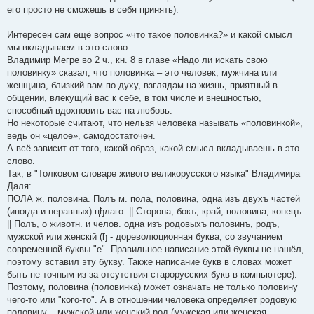
его просто не сможешь в себя принять).
Интересен сам ещё вопрос «что такое половинка?» и какой смысл
мы вкладываем в это слово.
Владимир Мегре во 2 ч., кн. 8 в главе «Надо ли искать свою
половинку» сказал, что половинка – это человек, мужчина или
женщина, близкий вам по духу, взглядам на жизнь, приятный в
общении, влекущий вас к себе, в том числе и внешностью,
способный вдохновить вас на любовь.
Но некоторые считают, что нельзя человека называть «половинкой»,
ведь он «целое», самодостаточен.
А всё зависит от того, какой образ, какой смысл вкладываешь в это
слово.
Так, в "Толковом словаре живого великорусского языка" Владимира
Даля:
ПОЛА ж. половина. Полъ м. пола, половина, одна изъ двухъ частей
(иногда и неравных) цђлаго. || Сторона, бокъ, край, половина, конецъ.
|| Полъ, о животн. и челов. одна изъ родовыхъ половинъ, родъ,
мужской или женскій (ђ - дореволюционная буква, со звучанием
современной буквы "е". Правильное написание этой буквы не нашёл,
поэтому вставил эту букву. Также написание букв в словах может
быть не точным из-за отсутствия старорусских букв в компьютере).
Поэтому, половина (половинка) может означать не только половину
чего-то или "кого-то". А в отношении человека определяет родовую
половину – мужской или женский род (мужская или женская