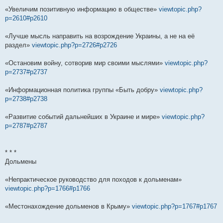
«Увеличим позитивную информацию в обществе»
viewtopic.php?
p=2610#p2610
«Лучше мысль направить на возрождение Украины, а не на её
раздел»
viewtopic.php?p=2726#p2726
«Остановим войну, сотворив мир своими мыслями»
viewtopic.php?
p=2737#p2737
«Информационная политика группы «Быть добру»
viewtopic.php?
p=2738#p2738
«Развитие событий дальнейших в Украине и мире»
viewtopic.php?
p=2787#p2787
* * *
Дольмены
«Непрактическое руководство для походов к дольменам»
viewtopic.php?p=1766#p1766
«Местонахождение дольменов в Крыму»
viewtopic.php?p=1767#p1767