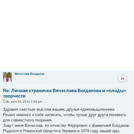
Вячеслав Богданов
Цитата
Re: Личная страничка Вячеслава Богданова и «плоды»
творчеств
Вс июл 03, 2011 1:54 pm
С
о
Здравия светлым мыслям вашим, друзья-единомышленники.
о
Решил немного о себе написать, чтобы лучше друг друга понимать
б
щ
для совместного творения.
е
Зовут меня Вячеслав, по отчеству Фёдорович с фамилией Богданов.
н
и
Родился в Ровенской области в Украине в 1979 году нашей эры.
е