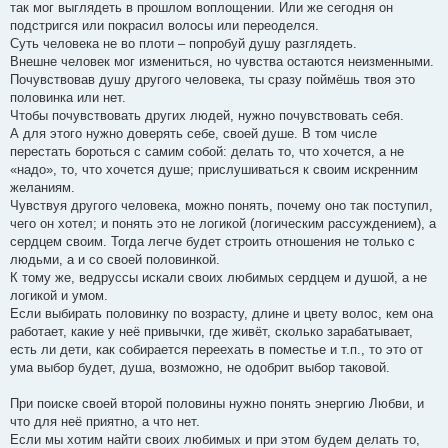
так мог выглядеть в прошлом воплощении. Или же сегодня он
подстригся или покрасил волосы или переоделся.
Суть человека не во плоти – попробуй душу разглядеть.
Внешне человек мог измениться, но чувства остаются неизменными.
Почувствовав душу другого человека, ты сразу поймёшь твоя это
половинка или нет.
Чтобы почувствовать других людей, нужно почувствовать себя.
А для этого нужно доверять себе, своей душе. В том числе
перестать бороться с самим собой: делать то, что хочется, а не
«надо», то, что хочется душе; прислушиваться к своим искренним
желаниям.
Чувствуя другого человека, можно понять, почему оно так поступил,
чего он хотел; и понять это не логикой (логическим рассуждением), а
сердцем своим. Тогда легче будет строить отношения не только с
людьми, а и со своей половинкой.
К тому же, ведруссы искали своих любимых сердцем и душой, а не
логикой и умом.
Если выбирать половинку по возрасту, длине и цвету волос, кем она
работает, какие у неё привычки, где живёт, сколько зарабатывает,
есть ли дети, как собирается переехать в поместье и т.п., то это от
ума выбор будет, душа, возможно, не одобрит выбор таковой.
При поиске своей второй половины нужно понять энергию Любви, и
что для неё приятно, а что нет.
Если мы хотим найти своих любимых и при этом будем делать то,