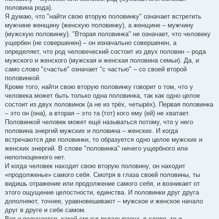
половина рода).
Я думаю, что "найти свою вторую половинку" означает встретить
мужчине женщину (женскую половинку), а женщине – мужчину
(мужскую половинку). "Вторая половинка" не означает, что человеку
ущербен (не совершенен) – он изначально совершенен, а
определяет, что род человеческий состоит из двух половин – рода
мужского и женского (мужская и женская половина семьи). Да, и
само слово "счастье" означает "с частью" – со своей второй
половинкой.
Кроме того, найти свою вторую половинку говорит о том, что у
человека может быть только одна половинка, так как одно целое
состоит из двух половинок (а не из трёх, четырёх). Первая половинка
– это он (она), а вторая – это та (тот) кого ему (ей) не хватает.
Половинкой человек может ещё называться потому, что у него
половина энергий мужских и половина – женских. И когда
встречаются две половинки, то образуется одно целое мужских и
женских энергий. В слове "половинка" ничего ущербного или
неполноценного нет.
И когда человек находит свою вторую половину, он находит
«продолженье» самого себя. Смотря в глаза своей половины, ты
видишь отражение или продолжение самого себя, и возникает от
этого ощущение целостности, единства. И половинки друг друга
дополняют, точнее, уравновешивают – мужское и женское начало
друг в друге и себе самом.
Вот и получается, какой смысл вкладываешь в слово, то и