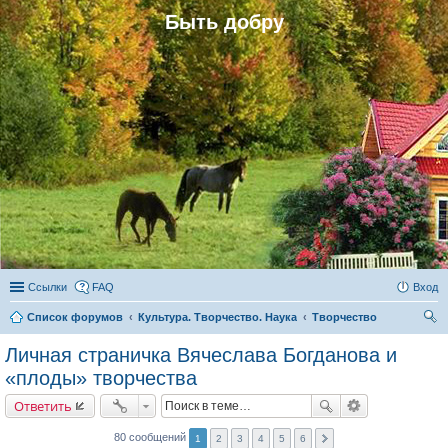
Быть добру
Ссылки
FAQ
Вход
Список форумов
Культура. Творчество. Наука
Творчество
ои
Личная страничка Вячеслава Богданова и
ск
«плоды» творчества
Ответить
80 сообщений
1
2
3
4
5
6