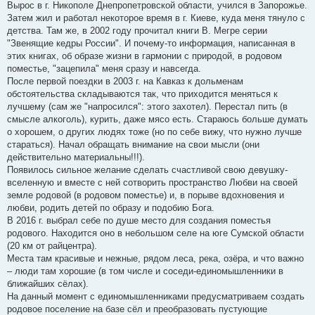
Вырос в г. Никополе Днепропетровской области, учился в Запорожье.
Затем жил и работал некоторое время в г. Киеве, куда меня тянуло с
детства. Там же, в 2002 году прочитал книги В. Мегре серии
"Звенящие кедры России". И почему-то информация, написанная в
этих книгах, об образе жизни в гармонии с природой, в родовом
поместье, "зацепила" меня сразу и навсегда.
После первой поездки в 2003 г. на Кавказ к дольменам
обстоятельства складываются так, что приходится меняться к
лучшему (сам же "напросился": этого захотел). Перестал пить (в
смысле алкоголь), курить, даже мясо есть. Стараюсь больше думать
о хорошем, о других людях тоже (но по себе вижу, что нужно лучше
стараться). Начал обращать внимание на свои мысли (они
действительно материальны!!!).
Появилось сильное желание сделать счастливой свою девушку-
вселенную и вместе с ней сотворить пространство Любви на своей
земле родовой (в родовом поместье) и, в порыве вдохновения и
любви, родить детей по образу и подобию Бога.
В 2016 г. выбрал себе по душе место для создания поместья
родового. Находится оно в небольшом селе на юге Сумской области
(20 км от райцентра).
Места там красивые и нежные, рядом леса, река, озёра, и что важно
– люди там хорошие (в том числе и соседи-единомышленники в
ближайших сёлах).
На данный момент с единомышленниками предусматриваем создать
родовое поселение на базе сёл и преобразовать пустующие