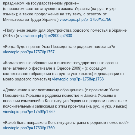
праздником на государственном уровне»
(с проектом соответствующего закона Украины (на рус. и укр.
языках); а также продолжение на эту тему, с ответом от
Министерства Труда Украины)
viewtopic.php?p=1756#p1756
«Получение земли для обустройства родового поместья в Украине
(2015 г.)»
viewtopic.php?p=2800#p2800
«Когда будет принят Указ Президента о родовом поместье?»
viewtopic.php?p=1757#p1757
«Коллективные обращения в высшие государственные органы
(впечатления о фестивале в Одессе 2009)» (с образцом
коллективного обращения (на рус. и укр. языках) и декларации от
моего родового поместья)
viewtopic.php?p=1758#p1758
«Дополнение к коллективному обращению» (с проектами Указа
Президента Украины о родовом поместье и Закона Украины о
внесении изменений в Конституцию Украины о родовом поместье с
пояснительными записками к этим проектам (на рус. и укр. языках)
viewtopic.php?p=1759#p1759
«Какой быть поправке в Конституцию страны о родовом поместье?»
viewtopic.php?p=1760#p1760