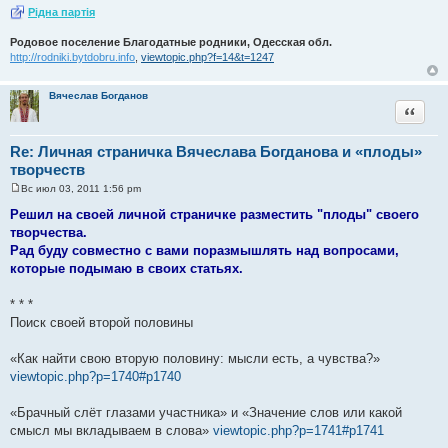
Рiдна партiя
Родовое поселение Благодатные родники, Одесская обл.
http://rodniki.bytdobru.info
,
viewtopic.php?f=14&t=1247
Вячеслав Богданов
Цитата
Re: Личная страничка Вячеслава Богданова и «плоды»
творчеств
Вс июл 03, 2011 1:56 pm
С
о
Решил на своей личной страничке разместить "плоды" своего
о
творчества.
б
щ
Рад буду совместно с вами поразмышлять над вопросами,
е
которые подымаю в своих статьях.
н
и
е
* * *
Поиск своей второй половины
«Как найти свою вторую половину: мысли есть, а чувства?»
viewtopic.php?p=1740#p1740
«Брачный слёт глазами участника» и «Значение слов или какой
смысл мы вкладываем в слова»
viewtopic.php?p=1741#p1741