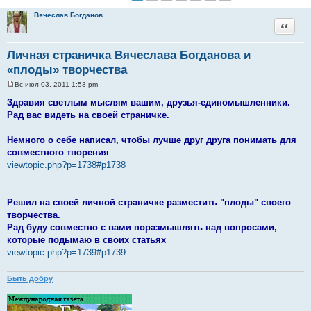
Вячеслав Богданов
Цитата
Личная страничка Вячеслава Богданова и
«плоды» творчества
Вс июл 03, 2011 1:53 pm
С
о
Здравия светлым мыслям вашим, друзья-единомышленники.
о
Рад вас видеть на своей страничке.
б
щ
е
Немного о себе написал, чтобы лучше друг друга понимать для
н
и
совместного творения
е
viewtopic.php?p=1738#p1738
Решил на своей личной страничке разместить "плоды" своего
творчества.
Рад буду совместно с вами поразмышлять над вопросами,
которые подымаю в своих статьях
viewtopic.php?p=1739#p1739
Быть добру