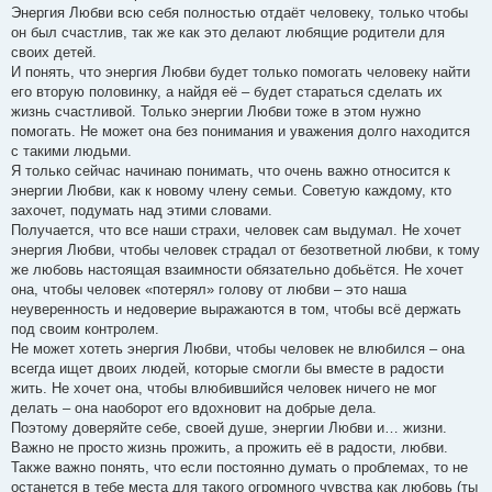
Энергия Любви всю себя полностью отдаёт человеку, только чтобы
он был счастлив, так же как это делают любящие родители для
своих детей.
И понять, что энергия Любви будет только помогать человеку найти
его вторую половинку, а найдя её – будет стараться сделать их
жизнь счастливой. Только энергии Любви тоже в этом нужно
помогать. Не может она без понимания и уважения долго находится
с такими людьми.
Я только сейчас начинаю понимать, что очень важно относится к
энергии Любви, как к новому члену семьи. Советую каждому, кто
захочет, подумать над этими словами.
Получается, что все наши страхи, человек сам выдумал. Не хочет
энергия Любви, чтобы человек страдал от безответной любви, к тому
же любовь настоящая взаимности обязательно добьётся. Не хочет
она, чтобы человек «потерял» голову от любви – это наша
неуверенность и недоверие выражаются в том, чтобы всё держать
под своим контролем.
Не может хотеть энергия Любви, чтобы человек не влюбился – она
всегда ищет двоих людей, которые смогли бы вместе в радости
жить. Не хочет она, чтобы влюбившийся человек ничего не мог
делать – она наоборот его вдохновит на добрые дела.
Поэтому доверяйте себе, своей душе, энергии Любви и… жизни.
Важно не просто жизнь прожить, а прожить её в радости, любви.
Также важно понять, что если постоянно думать о проблемах, то не
останется в тебе места для такого огромного чувства как любовь (ты