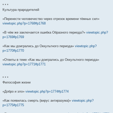
* * *
Культура прародителей
«Перенести человечество через отрезок времени тёмных сил»
viewtopic.php?p=1768#p1768
«В чём же заключается ошибка Образного периода?»
viewtopic.php?
p=1769#p1769
«Как мы доигрались до Оккультного периода»
viewtopic.php?
p=1770#p1770
«Ответы в теме «Как мы доигрались до Оккультного периода»
viewtopic.php?p=1771#p1771
* * *
Философия жизни
«Добро и зло»
viewtopic.php?p=1774#p1774
«Как появилась смерть (вирус антиразума)»
viewtopic.php?
p=1775#p1775