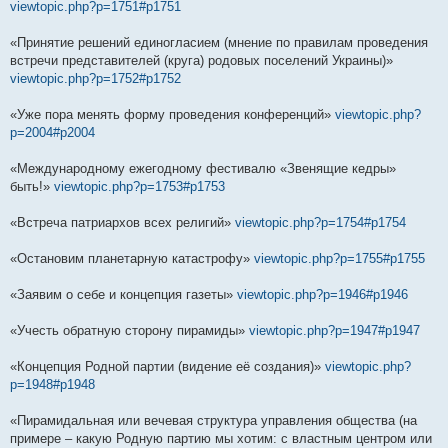
viewtopic.php?p=1751#p1751
«Принятие решений единогласием (мнение по правилам проведения
встречи представителей (круга) родовых поселений Украины)»
viewtopic.php?p=1752#p1752
«Уже пора менять форму проведения конференций»
viewtopic.php?
p=2004#p2004
«Международному ежегодному фестивалю «Звенящие кедры»
быть!»
viewtopic.php?p=1753#p1753
«Встреча патриархов всех религий»
viewtopic.php?p=1754#p1754
«Остановим планетарную катастрофу»
viewtopic.php?p=1755#p1755
«Заявим о себе и концепция газеты»
viewtopic.php?p=1946#p1946
«Учесть обратную сторону пирамиды»
viewtopic.php?p=1947#p1947
«Концепция Родной партии (видение её создания)»
viewtopic.php?
p=1948#p1948
«Пирамидальная или вечевая структура управления общества (на
примере – какую Родную партию мы хотим: с властным центром или