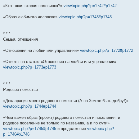
«Кто такая вторая половинка?»
viewtopic.php?p=1742#p1742
«Образ любимого человека»
viewtopic.php?p=1743#p1743
* * *
Семья, отношения
«Отношения на любви или управлении»
viewtopic.php?p=1772#p1772
«Ответы на статью «Отношения на любви или управлении»
viewtopic.php?p=1773#p1773
* * *
Родовое поместье
«Декларация моего родового поместья (А на Земле быть добру!)»
viewtopic.php?p=1744#p1744
«Чем важен образ (проект) родового поместья и поселения, и
родовое поселение не только по названию, а и по сути»
viewtopic.php?p=1745#p1745
и продолжение
viewtopic.php?
p=1746#p1746