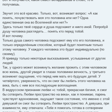
получаешь.
Звучит это всё красиво. Только, вот, возникает вопрос: «А как
понять, почувствовать моя это половина или нет? Одна
единственная она во Вселенной или нет?»
Здесь только твоё сердце и душа подскажет и никто иной. Попробуй
душу человека разглядеть… понять кто перед тобой.
И вот почему.
Только душа самого человека подскажет ему кто его половинка, и
только определённым способом, который будет понятным только
этому человеку. У каждого человека это будет индивидуально (по
своему).
Я приведу только некоторые высказывания, услышанные от других
людей.
Так, у одного может возникнуть желание прожить с этим человеком
всю жизнь, другой увидит в глазах половинки вечность, у третьего
возникнет ощущение, что перед ним мать его будущих детей. У
четвёртого, уверенность, что он смог бы любить этого человека на
века, быть с ним все последующие воплощения.
В ведрусском признании любви «с тобой, прекрасная богиня, я смог
бы сотворить Любви пространство на века», как я понимаю, парень
чувствует вдохновение, ощущает такое состояние, что именно с этой
девушкой он смог бы сотворить Любви пространство. А девушка, при
взаимности, ему отвечала: «Тебе я помогать готова в сотворении