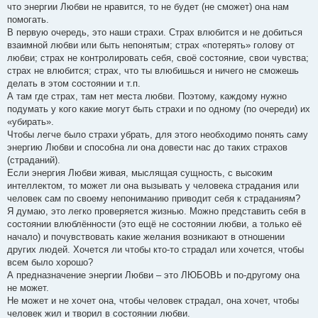
что энергии Любви не нравится, то не будет (не сможет) она нам
помогать.
В первую очередь, это наши страхи. Страх влюбится и не добиться
взаимной любви или быть непонятым; страх «потерять» голову от
любви; страх не контролировать себя, своё состояние, свои чувства;
страх не влюбится; страх, что ты влюбишься и ничего не сможешь
делать в этом состоянии и т.п.
А там где страх, там нет места любви. Поэтому, каждому нужно
подумать у кого какие могут быть страхи и по одному (по очереди) их
«убирать».
Чтобы легче было страхи убрать, для этого необходимо понять саму
энергию Любви и способна ли она довести нас до таких страхов
(страданий).
Если энергия Любви живая, мыслящая сущность, с высоким
интеллектом, то может ли она вызывать у человека страдания или
человек сам по своему непониманию приводит себя к страданиям?
Я думаю, это легко проверяется жизнью. Можно представить себя в
состоянии влюблённости (это ещё не состоянии любви, а только её
начало) и почувствовать какие желания возникают в отношении
других людей. Хочется ли чтобы кто-то страдал или хочется, чтобы
всем было хорошо?
А предназначение энергии Любви – это ЛЮБОВЬ и по-другому она
не может.
Не может и не хочет она, чтобы человек страдал, она хочет, чтобы
человек жил и творил в состоянии любви.