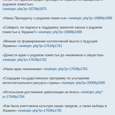
родовом поместье»
viewtopic.php?p=1875#p1875
«Наказ Президенту о родовом поместье»
viewtopic.php?p=1988#p1988
«Собирать ли подписи в поддержку принятия закона о родовом
поместье в Украине?»
viewtopic.php?p=1999#p1999
«Мнение по формированию коллективной мысли о будущем
Украины»
viewtopic.php?p=1761#p1761
«Донести идею о родовом поместье до чиновников и общества»
viewtopic.php?p=1762#p1762
«Наши идеи чиновникам»
viewtopic.php?p=1763#p1763
«Создадим государственную программу по улучшению
интеллектуального ресурса страны»
viewtopic.php?p=2000#p2000
«Используем достижения цивилизации на благо»
viewtopic.php?
p=1764#p1764
«Как была уничтожена культура наших предков, а также выборы в
Украине»
viewtopic.php?p=1765#p1765