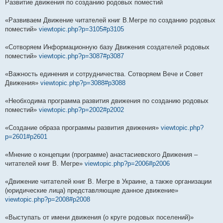
Развитие движения по созданию родовых поместий
«Развиваем Движение читателей книг В.Мегре по созданию родовых
поместий»
viewtopic.php?p=3105#p3105
«Сотворяем Информационную базу Движения создателей родовых
поместий»
viewtopic.php?p=3087#p3087
«Важность единения и сотрудничества. Сотворяем Вече и Совет
Движения»
viewtopic.php?p=3088#p3088
«Необходима программа развития движения по созданию родовых
поместий»
viewtopic.php?p=2002#p2002
«Создание образа программы развития движения»
viewtopic.php?
p=2601#p2601
«Мнение о концепции (программе) анастасиевского Движения –
читателей книг В. Мегре»
viewtopic.php?p=2006#p2006
«Движение читателей книг В. Мегре в Украине, а также организации
(юридические лица) представляющие данное движение»
viewtopic.php?p=2008#p2008
«Выступать от имени движения (о круге родовых поселений)»