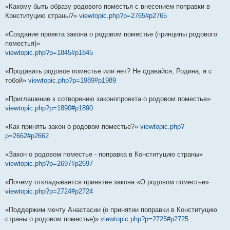
«Какому быть образу родового поместья с внесением поправки в
Конституцию страны?»
viewtopic.php?p=2765#p2765
«Создание проекта закона о родовом поместье (принципы родового
поместья)»
viewtopic.php?p=1845#p1845
«Продавать родовое поместье или нет? Не сдавайся, Родина, я с
тобой»
viewtopic.php?p=1989#p1989
«Приглашение к сотворению законопроекта о родовом поместье»
viewtopic.php?p=1890#p1890
«Как принять закон о родовом поместье?»
viewtopic.php?
p=2662#p2662
«Закон о родовом поместье - поправка в Конституцию страны»
viewtopic.php?p=2697#p2697
«Почему откладывается принятие закона «О родовом поместье»
viewtopic.php?p=2724#p2724
«Поддержим мечту Анастасии (о принятии поправки в Конституцию
страны о родовом поместье)»
viewtopic.php?p=2725#p2725