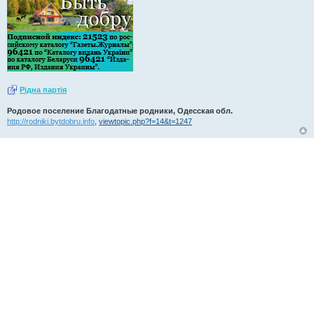
Рiдна партiя
Родовое поселение Благодатные родники, Одесская обл.
http://rodniki.bytdobru.info
,
viewtopic.php?f=14&t=1247