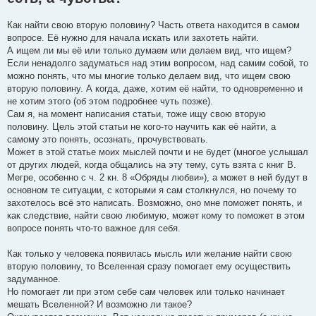
щ
е
н
Как найти свою вторую половину? Часть ответа находится в самом
и
е
вопросе. Её нужно для начала искать или захотеть найти.
А ищем ли мы её или только думаем или делаем вид, что ищем?
Если ненадолго задуматься над этим вопросом, над самим собой, то
можно понять, что мы многие только делаем вид, что ищем свою
вторую половину. А когда, даже, хотим её найти, то одновременно и
не хотим этого (об этом подробнее чуть позже).
Сам я, на момент написания статьи, тоже ищу свою вторую
половину. Цель этой статьи не кого-то научить как её найти, а
самому это понять, осознать, прочувствовать.
Может в этой статье моих мыслей почти и не будет (многое услышал
от других людей, когда общались на эту тему, суть взята с книг В.
Мегре, особенно с ч. 2 кн. 8 «Обряды любви»), а может в ней будут в
основном те ситуации, с которыми я сам столкнулся, но почему то
захотелось всё это написать. Возможно, оно мне поможет понять, и
как следствие, найти свою любимую, может кому то поможет в этом
вопросе понять что-то важное для себя.
Как только у человека появилась мысль или желание найти свою
вторую половину, то Вселенная сразу помогает ему осуществить
задуманное.
Но помогает ли при этом себе сам человек или только начинает
мешать Вселенной? И возможно ли такое?