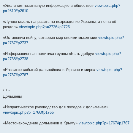
«Увеличим позитивную информацию в обществе»
viewtopic.php?
p=2610#p2610
«Лучше мысль направить на возрождение Украины, а не на её
раздел»
viewtopic.php?p=2726#p2726
«Остановим войну, сотворив мир своими мыслями»
viewtopic.php?
p=2737#p2737
«Информационная политика группы «Быть добру»
viewtopic.php?
p=2738#p2738
«Развитие событий дальнейших в Украине и мире»
viewtopic.php?
p=2787#p2787
* * *
Дольмены
«Непрактическое руководство для походов к дольменам»
viewtopic.php?p=1766#p1766
«Местонахождение дольменов в Крыму»
viewtopic.php?p=1767#p1767