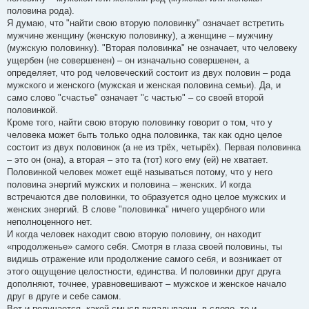
половина рода).
Я думаю, что "найти свою вторую половинку" означает встретить
мужчине женщину (женскую половинку), а женщине – мужчину
(мужскую половинку). "Вторая половинка" не означает, что человеку
ущербен (не совершенен) – он изначально совершенен, а
определяет, что род человеческий состоит из двух половин – рода
мужского и женского (мужская и женская половина семьи). Да, и
само слово "счастье" означает "с частью" – со своей второй
половинкой.
Кроме того, найти свою вторую половинку говорит о том, что у
человека может быть только одна половинка, так как одно целое
состоит из двух половинок (а не из трёх, четырёх). Первая половинка
– это он (она), а вторая – это та (тот) кого ему (ей) не хватает.
Половинкой человек может ещё называться потому, что у него
половина энергий мужских и половина – женских. И когда
встречаются две половинки, то образуется одно целое мужских и
женских энергий. В слове "половинка" ничего ущербного или
неполноценного нет.
И когда человек находит свою вторую половину, он находит
«продолженье» самого себя. Смотря в глаза своей половины, ты
видишь отражение или продолжение самого себя, и возникает от
этого ощущение целостности, единства. И половинки друг друга
дополняют, точнее, уравновешивают – мужское и женское начало
друг в друге и себе самом.
Вот и получается, какой смысл вкладываешь в слово, то и