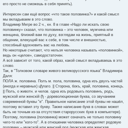
его просто не сможешь в себя принять).
Интересен сам ещё вопрос «что такое половинка?» и какой смысл
мы вкладываем в это слово.
Владимир Мегре во 2 ч., кн. 8 в главе «Надо ли искать свою
половинку» сказал, что половинка – это человек, мужчина или
женщина, близкий вам по духу, взглядам на жизнь, приятный в
общении, влекущий вас к себе, в том числе и внешностью,
способный вдохновить вас на любовь.
Но некоторые считают, что нельзя человека называть «половинкой»,
ведь он «целое», самодостаточен.
А всё зависит от того, какой образ, какой смысл вкладываешь в это
слово.
Так, в "Толковом словаре живого великорусского языка" Владимира
Даля:
ПОЛА ж. половина. Полъ м. пола, половина, одна изъ двухъ частей
(иногда и неравных) цђлаго. || Сторона, бокъ, край, половина, конецъ.
|| Полъ, о животн. и челов. одна изъ родовыхъ половинъ, родъ,
мужской или женскій (ђ - дореволюционная буква, со звучанием
современной буквы "е". Правильное написание этой буквы не нашёл,
поэтому вставил эту букву. Также написание букв в словах может
быть не точным из-за отсутствия старорусских букв в компьютере).
Поэтому, половина (половинка) может означать не только половину
чего-то или "кого-то". А в отношении человека определяет родовую
половину – мужской или женский род (мужская или женская