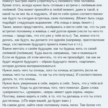
помогут быстрее найти («притянуть») любимого тебе человека.
Кроме этого, всегда нужно быть готовым к встрече с любимым или
любимой. Она может произойти в любой момент, даже в такой, в
какой ты не мог бы и подумать. И вести себя нужно соответственно:
как будто ты сегодня встретишь свою половинку. (Может быть сюда
подойдёт следующее выражение: «На ловца и зверь бежит».)
Также, можно представлять, воображать и вести себя так, что ты уже
встретил половинку и живёшь с ней долгое время («если ты чего-то
хочешь – представь, что это уже у тебя есть»). Так, можно что-то
делать, как будто, вы делаете это вдвоём (например, приготовление
пищи, составление будущего проекта поместья и т.п.).
Важно мечтать о своём будущем, как ты будешь жить со своей
любимой (любимым). Куда мысль направишь, там и окажешься.
Если не будешь об этом мечтать, то это не произойдёт, так как не
будет модели будущего – образа будущего твоего, «картинки»,
которая должна материализоваться.
Нужно знать чего ты хочешь, кого ты хочешь встретить (если не
знаешь чего ты хочешь, то как ты это получишь). И соответственно
делать то, что хочешь.
Нужно быть уверенным в себе, верить в себя. Знать, что у тебя всё
получится. Тогда ты достигнешь того, чего пожелал. Даже слова
«уверенность», «доверие», «вера» имеют один корень «вера».
Поэтому, важно верить в себя, в то, что ты делаешь и что ты этого
достигнешь. («По вере вашей, да будет вам».)
На самом деле, найти свою половинку очень легко. Тем более что