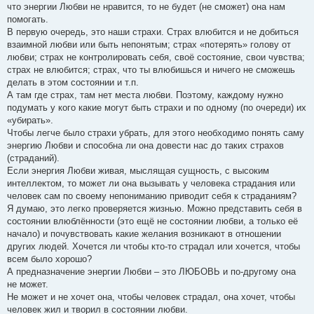
что энергии Любви не нравится, то не будет (не сможет) она нам
помогать.
В первую очередь, это наши страхи. Страх влюбится и не добиться
взаимной любви или быть непонятым; страх «потерять» голову от
любви; страх не контролировать себя, своё состояние, свои чувства;
страх не влюбится; страх, что ты влюбишься и ничего не сможешь
делать в этом состоянии и т.п.
А там где страх, там нет места любви. Поэтому, каждому нужно
подумать у кого какие могут быть страхи и по одному (по очереди) их
«убирать».
Чтобы легче было страхи убрать, для этого необходимо понять саму
энергию Любви и способна ли она довести нас до таких страхов
(страданий).
Если энергия Любви живая, мыслящая сущность, с высоким
интеллектом, то может ли она вызывать у человека страдания или
человек сам по своему непониманию приводит себя к страданиям?
Я думаю, это легко проверяется жизнью. Можно представить себя в
состоянии влюблённости (это ещё не состоянии любви, а только её
начало) и почувствовать какие желания возникают в отношении
других людей. Хочется ли чтобы кто-то страдал или хочется, чтобы
всем было хорошо?
А предназначение энергии Любви – это ЛЮБОВЬ и по-другому она
не может.
Не может и не хочет она, чтобы человек страдал, она хочет, чтобы
человек жил и творил в состоянии любви.