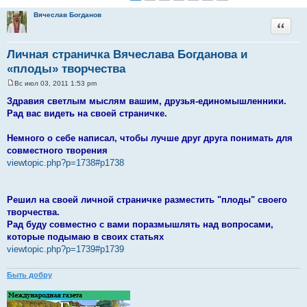
Вячеслав Богданов
Цитата
Личная страничка Вячеслава Богданова и
«плоды» творчества
Вс июл 03, 2011 1:53 pm
С
о
Здравия светлым мыслям вашим, друзья-единомышленники.
о
Рад вас видеть на своей страничке.
б
щ
е
Немного о себе написал, чтобы лучше друг друга понимать для
н
и
совместного творения
е
viewtopic.php?p=1738#p1738
Решил на своей личной страничке разместить "плоды" своего
творчества.
Рад буду совместно с вами поразмышлять над вопросами,
которые подымаю в своих статьях
viewtopic.php?p=1739#p1739
Быть добру