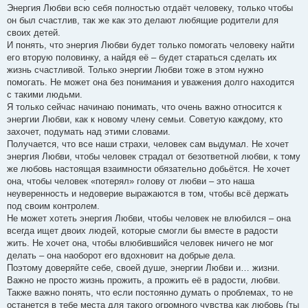
Энергия Любви всю себя полностью отдаёт человеку, только чтобы
он был счастлив, так же как это делают любящие родители для
своих детей.
И понять, что энергия Любви будет только помогать человеку найти
его вторую половинку, а найдя её – будет стараться сделать их
жизнь счастливой. Только энергии Любви тоже в этом нужно
помогать. Не может она без понимания и уважения долго находится
с такими людьми.
Я только сейчас начинаю понимать, что очень важно относится к
энергии Любви, как к новому члену семьи. Советую каждому, кто
захочет, подумать над этими словами.
Получается, что все наши страхи, человек сам выдумал. Не хочет
энергия Любви, чтобы человек страдал от безответной любви, к тому
же любовь настоящая взаимности обязательно добьётся. Не хочет
она, чтобы человек «потерял» голову от любви – это наша
неуверенность и недоверие выражаются в том, чтобы всё держать
под своим контролем.
Не может хотеть энергия Любви, чтобы человек не влюбился – она
всегда ищет двоих людей, которые смогли бы вместе в радости
жить. Не хочет она, чтобы влюбившийся человек ничего не мог
делать – она наоборот его вдохновит на добрые дела.
Поэтому доверяйте себе, своей душе, энергии Любви и… жизни.
Важно не просто жизнь прожить, а прожить её в радости, любви.
Также важно понять, что если постоянно думать о проблемах, то не
останется в тебе места для такого огромного чувства как любовь (ты