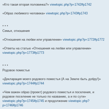
«Кто такая вторая половинка?»
viewtopic.php?p=1742#p1742
«Образ любимого человека»
viewtopic.php?p=1743#p1743
* * *
Семья, отношения
«Отношения на любви или управлении»
viewtopic.php?p=1772#p1772
«Ответы на статью «Отношения на любви или управлении»
viewtopic.php?p=1773#p1773
* * *
Родовое поместье
«Декларация моего родового поместья (А на Земле быть добру!)»
viewtopic.php?p=1744#p1744
«Чем важен образ (проект) родового поместья и поселения, и
родовое поселение не только по названию, а и по сути»
viewtopic.php?p=1745#p1745
и продолжение
viewtopic.php?
p=1746#p1746