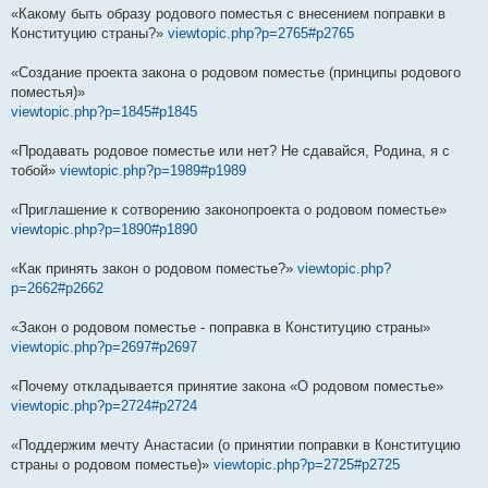
«Какому быть образу родового поместья с внесением поправки в
Конституцию страны?»
viewtopic.php?p=2765#p2765
«Создание проекта закона о родовом поместье (принципы родового
поместья)»
viewtopic.php?p=1845#p1845
«Продавать родовое поместье или нет? Не сдавайся, Родина, я с
тобой»
viewtopic.php?p=1989#p1989
«Приглашение к сотворению законопроекта о родовом поместье»
viewtopic.php?p=1890#p1890
«Как принять закон о родовом поместье?»
viewtopic.php?
p=2662#p2662
«Закон о родовом поместье - поправка в Конституцию страны»
viewtopic.php?p=2697#p2697
«Почему откладывается принятие закона «О родовом поместье»
viewtopic.php?p=2724#p2724
«Поддержим мечту Анастасии (о принятии поправки в Конституцию
страны о родовом поместье)»
viewtopic.php?p=2725#p2725