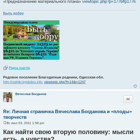
«Предназначение материального плана»
viewtopic.php?p=1776#p1776
Быть добру
Рiдна партiя
Родовое поселение Благодатные родники, Одесская обл.
http://rodniki.bytdobru.info
,
viewtopic.php?f=14&t=1247
Вячеслав Богданов
Цитата
Re: Личная страничка Вячеслава Богданова и «плоды»
творчеств
Вс июл 03, 2011 1:58 pm
С
о
Как найти свою вторую половину: мысли
о
б
есть, а чувства?