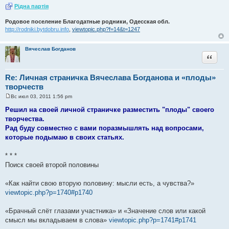
Рiдна партiя
Родовое поселение Благодатные родники, Одесская обл.
http://rodniki.bytdobru.info
,
viewtopic.php?f=14&t=1247
Вячеслав Богданов
Цитата
Re: Личная страничка Вячеслава Богданова и «плоды»
творчеств
Вс июл 03, 2011 1:56 pm
С
о
Решил на своей личной страничке разместить "плоды" своего
о
творчества.
б
щ
Рад буду совместно с вами поразмышлять над вопросами,
е
которые подымаю в своих статьях.
н
и
е
* * *
Поиск своей второй половины
«Как найти свою вторую половину: мысли есть, а чувства?»
viewtopic.php?p=1740#p1740
«Брачный слёт глазами участника» и «Значение слов или какой
смысл мы вкладываем в слова»
viewtopic.php?p=1741#p1741