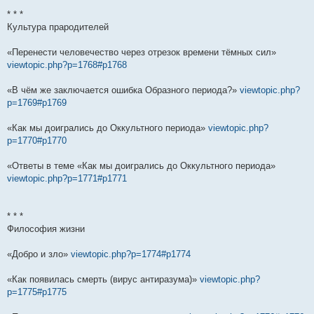
* * *
Культура прародителей
«Перенести человечество через отрезок времени тёмных сил»
viewtopic.php?p=1768#p1768
«В чём же заключается ошибка Образного периода?»
viewtopic.php?
p=1769#p1769
«Как мы доигрались до Оккультного периода»
viewtopic.php?
p=1770#p1770
«Ответы в теме «Как мы доигрались до Оккультного периода»
viewtopic.php?p=1771#p1771
* * *
Философия жизни
«Добро и зло»
viewtopic.php?p=1774#p1774
«Как появилась смерть (вирус антиразума)»
viewtopic.php?
p=1775#p1775