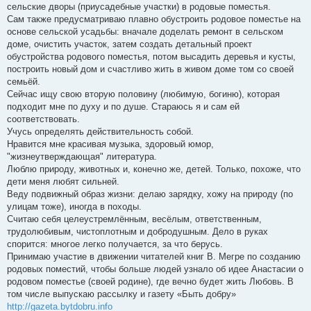
сельские дворы (приусадебные участки) в родовые поместья.
Сам также предусматриваю плавно обустроить родовое поместье на
основе сельской усадьбы: вначале доделать ремонт в сельском
доме, очистить участок, затем создать детальный проект
обустройства родового поместья, потом высадить деревья и кусты,
построить новый дом и счастливо жить в живом доме том со своей
семьёй.
Сейчас ищу свою вторую половину (любимую, богиню), которая
подходит мне по духу и по душе. Стараюсь я и сам ей
соответствовать.
Учусь определять действительность собой.
Нравится мне красивая музыка, здоровый юмор,
"жизнеутверждающая" литература.
Люблю природу, животных и, конечно же, детей. Только, похоже, что
дети меня любят сильней.
Веду подвижный образ жизни: делаю зарядку, хожу на природу (по
улицам тоже), иногда в походы.
Считаю себя целеустремлённым, весёлым, ответственным,
трудолюбивым, чистоплотным и добродушным. Дело в руках
спорится: многое легко получается, за что берусь.
Принимаю участие в движении читателей книг В. Мегре по созданию
родовых поместий, чтобы больше людей узнало об идее Анастасии о
родовом поместье (своей родине), где вечно будет жить Любовь. В
том числе выпускаю рассылку и газету «Быть добру»
http://gazeta.bytdobru.info