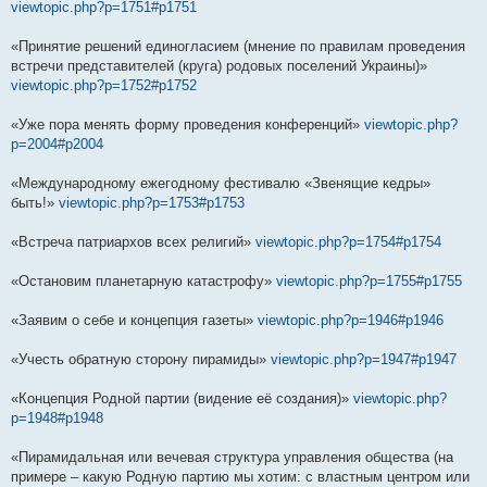
viewtopic.php?p=1751#p1751
«Принятие решений единогласием (мнение по правилам проведения
встречи представителей (круга) родовых поселений Украины)»
viewtopic.php?p=1752#p1752
«Уже пора менять форму проведения конференций»
viewtopic.php?
p=2004#p2004
«Международному ежегодному фестивалю «Звенящие кедры»
быть!»
viewtopic.php?p=1753#p1753
«Встреча патриархов всех религий»
viewtopic.php?p=1754#p1754
«Остановим планетарную катастрофу»
viewtopic.php?p=1755#p1755
«Заявим о себе и концепция газеты»
viewtopic.php?p=1946#p1946
«Учесть обратную сторону пирамиды»
viewtopic.php?p=1947#p1947
«Концепция Родной партии (видение её создания)»
viewtopic.php?
p=1948#p1948
«Пирамидальная или вечевая структура управления общества (на
примере – какую Родную партию мы хотим: с властным центром или