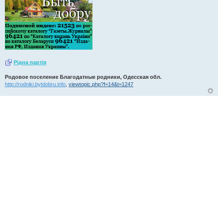
Рiдна партiя
Родовое поселение Благодатные родники, Одесская обл.
http://rodniki.bytdobru.info
,
viewtopic.php?f=14&t=1247