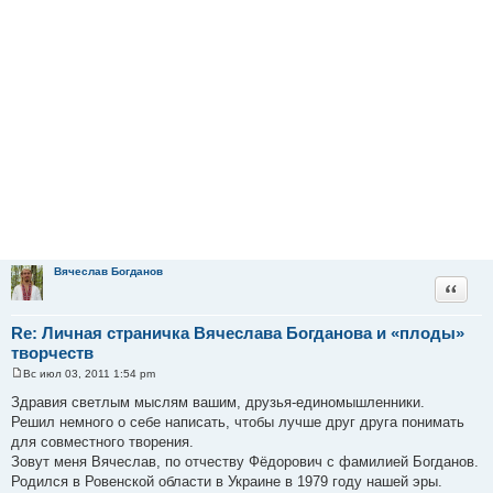
Вячеслав Богданов
Цитата
Re: Личная страничка Вячеслава Богданова и «плоды»
творчеств
Вс июл 03, 2011 1:54 pm
С
о
Здравия светлым мыслям вашим, друзья-единомышленники.
о
Решил немного о себе написать, чтобы лучше друг друга понимать
б
щ
для совместного творения.
е
Зовут меня Вячеслав, по отчеству Фёдорович с фамилией Богданов.
н
и
Родился в Ровенской области в Украине в 1979 году нашей эры.
е