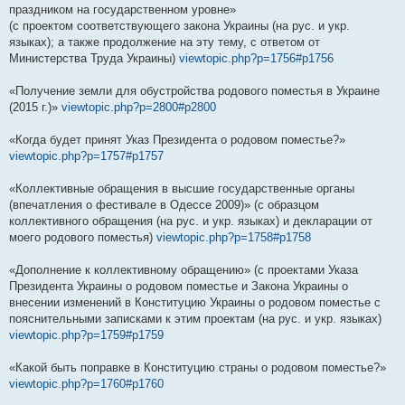
праздником на государственном уровне»
(с проектом соответствующего закона Украины (на рус. и укр.
языках); а также продолжение на эту тему, с ответом от
Министерства Труда Украины)
viewtopic.php?p=1756#p1756
«Получение земли для обустройства родового поместья в Украине
(2015 г.)»
viewtopic.php?p=2800#p2800
«Когда будет принят Указ Президента о родовом поместье?»
viewtopic.php?p=1757#p1757
«Коллективные обращения в высшие государственные органы
(впечатления о фестивале в Одессе 2009)» (с образцом
коллективного обращения (на рус. и укр. языках) и декларации от
моего родового поместья)
viewtopic.php?p=1758#p1758
«Дополнение к коллективному обращению» (с проектами Указа
Президента Украины о родовом поместье и Закона Украины о
внесении изменений в Конституцию Украины о родовом поместье с
пояснительными записками к этим проектам (на рус. и укр. языках)
viewtopic.php?p=1759#p1759
«Какой быть поправке в Конституцию страны о родовом поместье?»
viewtopic.php?p=1760#p1760