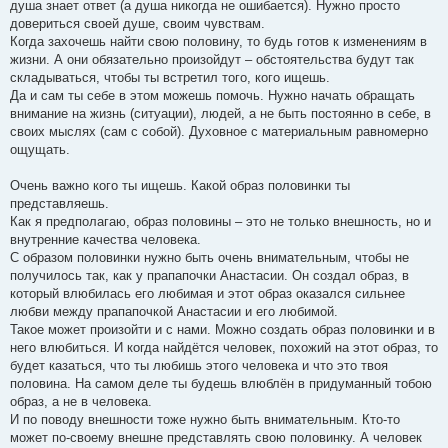
душа знает ответ (а душа никогда не ошибается). Нужно просто
довериться своей душе, своим чувствам.
Когда захочешь найти свою половину, то будь готов к изменениям в
жизни. А они обязательно произойдут – обстоятельства будут так
складываться, чтобы ты встретил того, кого ищешь.
Да и сам ты себе в этом можешь помочь. Нужно начать обращать
внимание на жизнь (ситуации), людей, а не быть постоянно в себе, в
своих мыслях (сам с собой). Духовное с материальным равномерно
ощущать.
Очень важно кого ты ищешь. Какой образ половинки ты
представляешь.
Как я предполагаю, образ половины – это не только внешность, но и
внутренние качества человека.
С образом половинки нужно быть очень внимательным, чтобы не
получилось так, как у прапапочки Анастасии. Он создал образ, в
который влюбилась его любимая и этот образ оказался сильнее
любви между прапапочкой Анастасии и его любимой.
Такое может произойти и с нами. Можно создать образ половинки и в
него влюбиться. И когда найдётся человек, похожий на этот образ, то
будет казаться, что ты любишь этого человека и что это твоя
половина. На самом деле ты будешь влюблён в придуманный тобою
образ, а не в человека.
И по поводу внешности тоже нужно быть внимательным. Кто-то
может по-своему внешне представлять свою половинку. А человек