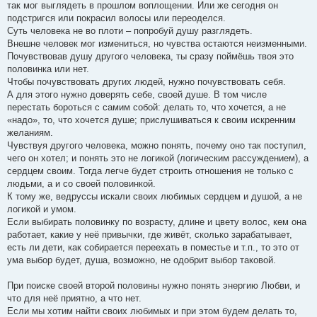
так мог выглядеть в прошлом воплощении. Или же сегодня он
подстригся или покрасил волосы или переоделся.
Суть человека не во плоти – попробуй душу разглядеть.
Внешне человек мог измениться, но чувства остаются неизменными.
Почувствовав душу другого человека, ты сразу поймёшь твоя это
половинка или нет.
Чтобы почувствовать других людей, нужно почувствовать себя.
А для этого нужно доверять себе, своей душе. В том числе
перестать бороться с самим собой: делать то, что хочется, а не
«надо», то, что хочется душе; прислушиваться к своим искренним
желаниям.
Чувствуя другого человека, можно понять, почему оно так поступил,
чего он хотел; и понять это не логикой (логическим рассуждением), а
сердцем своим. Тогда легче будет строить отношения не только с
людьми, а и со своей половинкой.
К тому же, ведруссы искали своих любимых сердцем и душой, а не
логикой и умом.
Если выбирать половинку по возрасту, длине и цвету волос, кем она
работает, какие у неё привычки, где живёт, сколько зарабатывает,
есть ли дети, как собирается переехать в поместье и т.п., то это от
ума выбор будет, душа, возможно, не одобрит выбор таковой.
При поиске своей второй половины нужно понять энергию Любви, и
что для неё приятно, а что нет.
Если мы хотим найти своих любимых и при этом будем делать то,