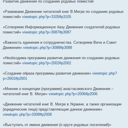
Развитие движения по созданию родовых поместий
«Развиваем Движение читателей книг В.Мегре по созданию родовых
поместий»
viewtopic.php?p=3105#p3105
«Сотворяем Информационную базу Движения создателей родовых
поместий»
viewtopic.php?p=3087#p3087
«Важность единения и сотрудничества. Сотворяем Вече и Совет
Движения»
viewtopic.php?p=3088#p3088
«Необходима программа развития движения по созданию родовых
поместий»
viewtopic.php?p=2002#p2002
«Создание образа программы развития движения»
viewtopic.php?
p=2601#p2601
«Мнение о концепции (программе) анастасиевского Движения –
читателей книг В. Мегре»
viewtopic.php?p=2006#p2006
«Движение читателей книг В. Мегре в Украине, а также организации
(юридические лица) представляющие данное движение»
viewtopic.php?p=2008#p2008
«Выступать от имени движения (о круге родовых поселений)»