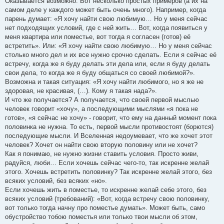
Оказывается возможно. Вот несколько простых примеров (а их на
самом деле у каждого может быть очень много). Например, когда
парень думает: «Я хочу найти свою любимую… Но у меня сейчас
нет подходящих условий, где с ней жить… Вот, когда появиться у
меня квартира или поместье, вот тогда я согласен (готов) её
встретить». Или: «Я хочу найти свою любимую… Но у меня сейчас
столько много дел и их все нужно срочно сделать. Если я сейчас её
встречу, когда же я буду делать эти дела или, если я буду делать
свои дела, то когда же я буду общаться со своей любимой?».
Возможна и такая ситуация: «Я хочу найти любимого, но я же не
здоровая, не красивая, (…). Кому я такая нада?».
И что же получается? А получается, что своей первой мыслью
человек говорит «хочу», а последующими мыслями «я пока не
готов», «я сейчас не хочу» - говорит, что ему на данный момент пока
половинка не нужна. То есть, первой мысли противостоят (борются)
последующие мысли. И Вселенная недоумевает, что же хочет этот
человек? Хочет он найти свою вторую половину или не хочет?
Как я понимаю, не нужно жизни ставить условия. Просто живи,
радуйся, люби… Если хочешь сейчас чего-то, так искренне желай
этого. Хочешь встретить половинку? Так искренне желай этого, без
всяких условий, без всяких «но».
Если хочешь жить в поместье, то искренне желай себе этого, без
всяких условий (требований): «Вот, когда встречу свою половинку,
вот только тогда начну про поместье думать». Может быть, само
обустройство тобою поместья или только твои мысли об этом,