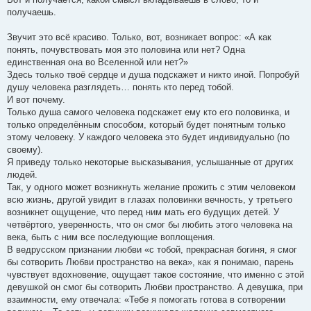
получаешь.
Звучит это всё красиво. Только, вот, возникает вопрос: «А как
понять, почувствовать моя это половина или нет? Одна
единственная она во Вселенной или нет?»
Здесь только твоё сердце и душа подскажет и никто иной. Попробуй
душу человека разглядеть… понять кто перед тобой.
И вот почему.
Только душа самого человека подскажет ему кто его половинка, и
только определённым способом, который будет понятным только
этому человеку. У каждого человека это будет индивидуально (по
своему).
Я приведу только некоторые высказывания, услышанные от других
людей.
Так, у одного может возникнуть желание прожить с этим человеком
всю жизнь, другой увидит в глазах половинки вечность, у третьего
возникнет ощущение, что перед ним мать его будущих детей. У
четвёртого, уверенность, что он смог бы любить этого человека на
века, быть с ним все последующие воплощения.
В ведрусском признании любви «с тобой, прекрасная богиня, я смог
бы сотворить Любви пространство на века», как я понимаю, парень
чувствует вдохновение, ощущает такое состояние, что именно с этой
девушкой он смог бы сотворить Любви пространство. А девушка, при
взаимности, ему отвечала: «Тебе я помогать готова в сотворении