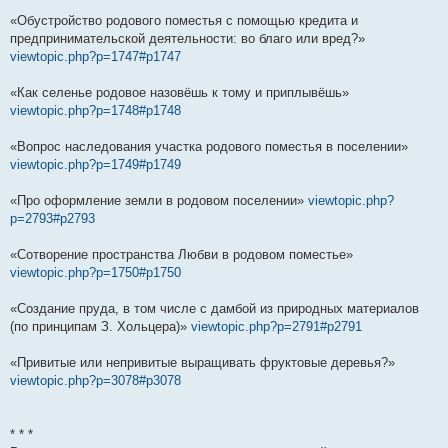
«Обустройство родового поместья с помощью кредита и
предпринимательской деятельности: во благо или вред?»
viewtopic.php?p=1747#p1747
«Как селенье родовое назовёшь к тому и приплывёшь»
viewtopic.php?p=1748#p1748
«Вопрос наследования участка родового поместья в поселении»
viewtopic.php?p=1749#p1749
«Про оформление земли в родовом поселении»
viewtopic.php?
p=2793#p2793
«Сотворение пространства Любви в родовом поместье»
viewtopic.php?p=1750#p1750
«Создание пруда, в том числе с дамбой из природных материалов
(по принципам З. Хольцера)»
viewtopic.php?p=2791#p2791
«Привитые или непривитые выращивать фруктовые деревья?»
viewtopic.php?p=3078#p3078
* * *