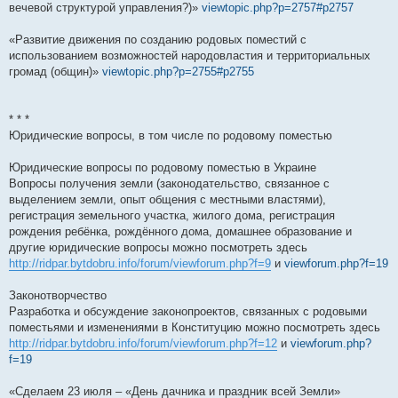
вечевой структурой управления?)»
viewtopic.php?p=2757#p2757
«Развитие движения по созданию родовых поместий с
использованием возможностей народовластия и территориальных
громад (общин)»
viewtopic.php?p=2755#p2755
* * *
Юридические вопросы, в том числе по родовому поместью
Юридические вопросы по родовому поместью в Украине
Вопросы получения земли (законодательство, связанное с
выделением земли, опыт общения с местными властями),
регистрация земельного участка, жилого дома, регистрация
рождения ребёнка, рождённого дома, домашнее образование и
другие юридические вопросы можно посмотреть здесь
http://ridpar.bytdobru.info/forum/viewforum.php?f=9
и
viewforum.php?f=19
Законотворчество
Разработка и обсуждение законопроектов, связанных с родовыми
поместьями и изменениями в Конституцию можно посмотреть здесь
http://ridpar.bytdobru.info/forum/viewforum.php?f=12
и
viewforum.php?
f=19
«Сделаем 23 июля – «День дачника и праздник всей Земли»