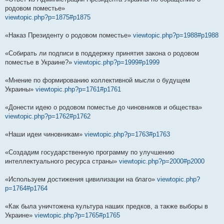
родовом поместье»
viewtopic.php?p=1875#p1875
«Наказ Президенту о родовом поместье»
viewtopic.php?p=1988#p1988
«Собирать ли подписи в поддержку принятия закона о родовом
поместье в Украине?»
viewtopic.php?p=1999#p1999
«Мнение по формированию коллективной мысли о будущем
Украины»
viewtopic.php?p=1761#p1761
«Донести идею о родовом поместье до чиновников и общества»
viewtopic.php?p=1762#p1762
«Наши идеи чиновникам»
viewtopic.php?p=1763#p1763
«Создадим государственную программу по улучшению
интеллектуального ресурса страны»
viewtopic.php?p=2000#p2000
«Используем достижения цивилизации на благо»
viewtopic.php?
p=1764#p1764
«Как была уничтожена культура наших предков, а также выборы в
Украине»
viewtopic.php?p=1765#p1765