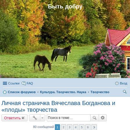
Быть добру
Ссылки
FAQ
Вход
Список форумов
Культура. Творчество. Наука
Творчество
ои
Личная страничка Вячеслава Богданова и
ск
«плоды» творчества
Ответить
80 сообщений
1
2
3
4
5
6