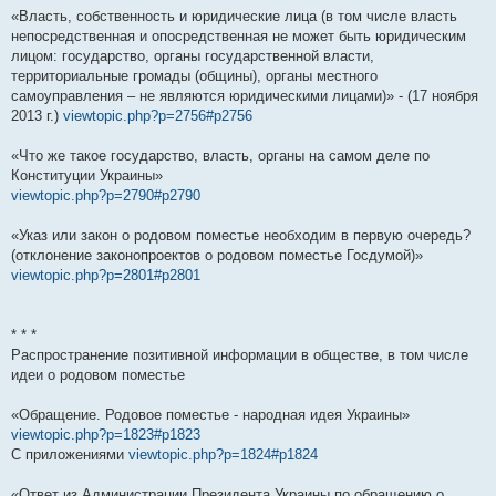
«Власть, собственность и юридические лица (в том числе власть
непосредственная и опосредственная не может быть юридическим
лицом: государство, органы государственной власти,
территориальные громады (общины), органы местного
самоуправления – не являются юридическими лицами)» - (17 ноября
2013 г.)
viewtopic.php?p=2756#p2756
«Что же такое государство, власть, органы на самом деле по
Конституции Украины»
viewtopic.php?p=2790#p2790
«Указ или закон о родовом поместье необходим в первую очередь?
(отклонение законопроектов о родовом поместье Госдумой)»
viewtopic.php?p=2801#p2801
* * *
Распространение позитивной информации в обществе, в том числе
идеи о родовом поместье
«Обращение. Родовое поместье - народная идея Украины»
viewtopic.php?p=1823#p1823
С приложениями
viewtopic.php?p=1824#p1824
«Ответ из Администрации Президента Украины по обращению о