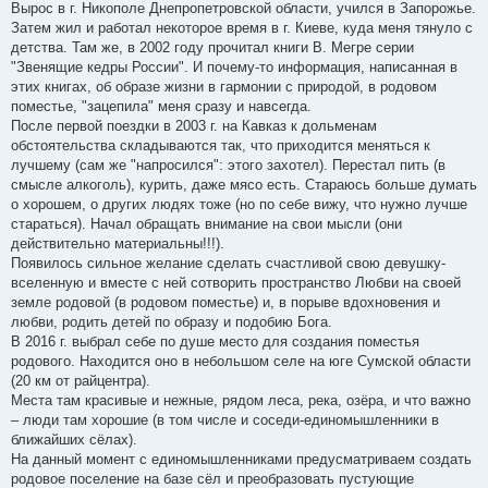
Вырос в г. Никополе Днепропетровской области, учился в Запорожье.
Затем жил и работал некоторое время в г. Киеве, куда меня тянуло с
детства. Там же, в 2002 году прочитал книги В. Мегре серии
"Звенящие кедры России". И почему-то информация, написанная в
этих книгах, об образе жизни в гармонии с природой, в родовом
поместье, "зацепила" меня сразу и навсегда.
После первой поездки в 2003 г. на Кавказ к дольменам
обстоятельства складываются так, что приходится меняться к
лучшему (сам же "напросился": этого захотел). Перестал пить (в
смысле алкоголь), курить, даже мясо есть. Стараюсь больше думать
о хорошем, о других людях тоже (но по себе вижу, что нужно лучше
стараться). Начал обращать внимание на свои мысли (они
действительно материальны!!!).
Появилось сильное желание сделать счастливой свою девушку-
вселенную и вместе с ней сотворить пространство Любви на своей
земле родовой (в родовом поместье) и, в порыве вдохновения и
любви, родить детей по образу и подобию Бога.
В 2016 г. выбрал себе по душе место для создания поместья
родового. Находится оно в небольшом селе на юге Сумской области
(20 км от райцентра).
Места там красивые и нежные, рядом леса, река, озёра, и что важно
– люди там хорошие (в том числе и соседи-единомышленники в
ближайших сёлах).
На данный момент с единомышленниками предусматриваем создать
родовое поселение на базе сёл и преобразовать пустующие