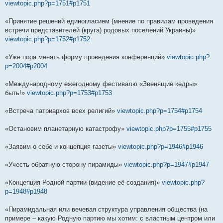
viewtopic.php?p=1751#p1751
«Принятие решений единогласием (мнение по правилам проведения
встречи представителей (круга) родовых поселений Украины)»
viewtopic.php?p=1752#p1752
«Уже пора менять форму проведения конференций»
viewtopic.php?
p=2004#p2004
«Международному ежегодному фестивалю «Звенящие кедры»
быть!»
viewtopic.php?p=1753#p1753
«Встреча патриархов всех религий»
viewtopic.php?p=1754#p1754
«Остановим планетарную катастрофу»
viewtopic.php?p=1755#p1755
«Заявим о себе и концепция газеты»
viewtopic.php?p=1946#p1946
«Учесть обратную сторону пирамиды»
viewtopic.php?p=1947#p1947
«Концепция Родной партии (видение её создания)»
viewtopic.php?
p=1948#p1948
«Пирамидальная или вечевая структура управления общества (на
примере – какую Родную партию мы хотим: с властным центром или