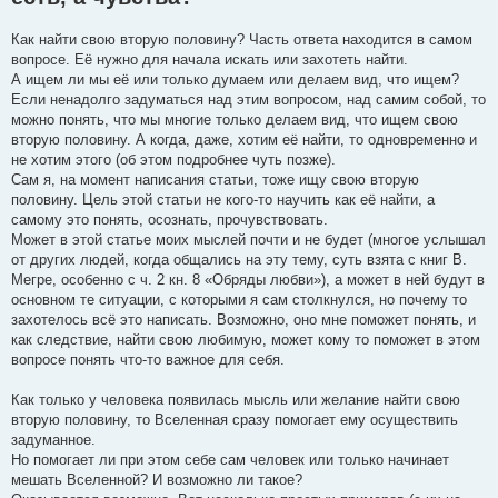
щ
е
н
Как найти свою вторую половину? Часть ответа находится в самом
и
е
вопросе. Её нужно для начала искать или захотеть найти.
А ищем ли мы её или только думаем или делаем вид, что ищем?
Если ненадолго задуматься над этим вопросом, над самим собой, то
можно понять, что мы многие только делаем вид, что ищем свою
вторую половину. А когда, даже, хотим её найти, то одновременно и
не хотим этого (об этом подробнее чуть позже).
Сам я, на момент написания статьи, тоже ищу свою вторую
половину. Цель этой статьи не кого-то научить как её найти, а
самому это понять, осознать, прочувствовать.
Может в этой статье моих мыслей почти и не будет (многое услышал
от других людей, когда общались на эту тему, суть взята с книг В.
Мегре, особенно с ч. 2 кн. 8 «Обряды любви»), а может в ней будут в
основном те ситуации, с которыми я сам столкнулся, но почему то
захотелось всё это написать. Возможно, оно мне поможет понять, и
как следствие, найти свою любимую, может кому то поможет в этом
вопросе понять что-то важное для себя.
Как только у человека появилась мысль или желание найти свою
вторую половину, то Вселенная сразу помогает ему осуществить
задуманное.
Но помогает ли при этом себе сам человек или только начинает
мешать Вселенной? И возможно ли такое?