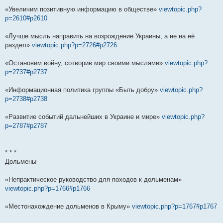
«Увеличим позитивную информацию в обществе»
viewtopic.php?
p=2610#p2610
«Лучше мысль направить на возрождение Украины, а не на её
раздел»
viewtopic.php?p=2726#p2726
«Остановим войну, сотворив мир своими мыслями»
viewtopic.php?
p=2737#p2737
«Информационная политика группы «Быть добру»
viewtopic.php?
p=2738#p2738
«Развитие событий дальнейших в Украине и мире»
viewtopic.php?
p=2787#p2787
* * *
Дольмены
«Непрактическое руководство для походов к дольменам»
viewtopic.php?p=1766#p1766
«Местонахождение дольменов в Крыму»
viewtopic.php?p=1767#p1767