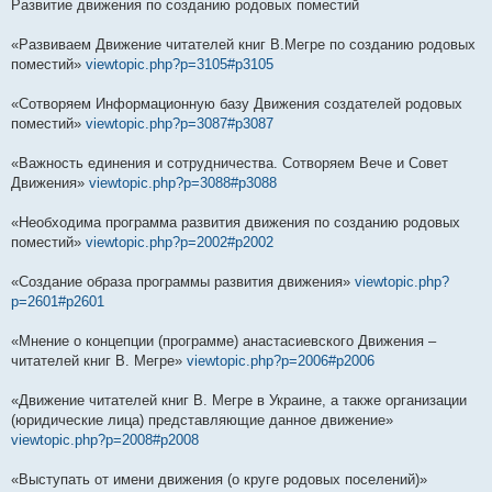
Развитие движения по созданию родовых поместий
«Развиваем Движение читателей книг В.Мегре по созданию родовых
поместий»
viewtopic.php?p=3105#p3105
«Сотворяем Информационную базу Движения создателей родовых
поместий»
viewtopic.php?p=3087#p3087
«Важность единения и сотрудничества. Сотворяем Вече и Совет
Движения»
viewtopic.php?p=3088#p3088
«Необходима программа развития движения по созданию родовых
поместий»
viewtopic.php?p=2002#p2002
«Создание образа программы развития движения»
viewtopic.php?
p=2601#p2601
«Мнение о концепции (программе) анастасиевского Движения –
читателей книг В. Мегре»
viewtopic.php?p=2006#p2006
«Движение читателей книг В. Мегре в Украине, а также организации
(юридические лица) представляющие данное движение»
viewtopic.php?p=2008#p2008
«Выступать от имени движения (о круге родовых поселений)»