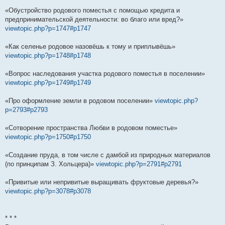
«Обустройство родового поместья с помощью кредита и
предпринимательской деятельности: во благо или вред?»
viewtopic.php?p=1747#p1747
«Как селенье родовое назовёшь к тому и приплывёшь»
viewtopic.php?p=1748#p1748
«Вопрос наследования участка родового поместья в поселении»
viewtopic.php?p=1749#p1749
«Про оформление земли в родовом поселении»
viewtopic.php?
p=2793#p2793
«Сотворение пространства Любви в родовом поместье»
viewtopic.php?p=1750#p1750
«Создание пруда, в том числе с дамбой из природных материалов
(по принципам З. Хольцера)»
viewtopic.php?p=2791#p2791
«Привитые или непривитые выращивать фруктовые деревья?»
viewtopic.php?p=3078#p3078
* * *