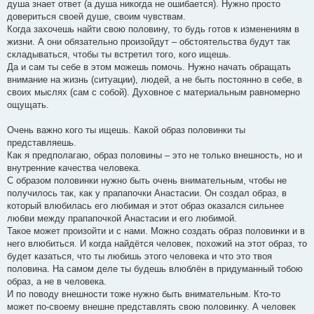
душа знает ответ (а душа никогда не ошибается). Нужно просто
довериться своей душе, своим чувствам.
Когда захочешь найти свою половину, то будь готов к изменениям в
жизни. А они обязательно произойдут – обстоятельства будут так
складываться, чтобы ты встретил того, кого ищешь.
Да и сам ты себе в этом можешь помочь. Нужно начать обращать
внимание на жизнь (ситуации), людей, а не быть постоянно в себе, в
своих мыслях (сам с собой). Духовное с материальным равномерно
ощущать.
Очень важно кого ты ищешь. Какой образ половинки ты
представляешь.
Как я предполагаю, образ половины – это не только внешность, но и
внутренние качества человека.
С образом половинки нужно быть очень внимательным, чтобы не
получилось так, как у прапапочки Анастасии. Он создал образ, в
который влюбилась его любимая и этот образ оказался сильнее
любви между прапапочкой Анастасии и его любимой.
Такое может произойти и с нами. Можно создать образ половинки и в
него влюбиться. И когда найдётся человек, похожий на этот образ, то
будет казаться, что ты любишь этого человека и что это твоя
половина. На самом деле ты будешь влюблён в придуманный тобою
образ, а не в человека.
И по поводу внешности тоже нужно быть внимательным. Кто-то
может по-своему внешне представлять свою половинку. А человек