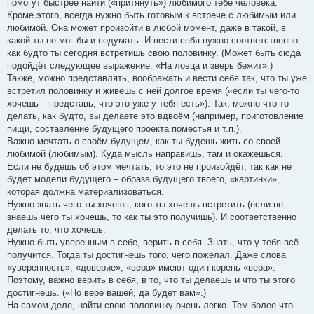
помогут быстрее найти («притянуть») любимого тебе человека.
Кроме этого, всегда нужно быть готовым к встрече с любимым или
любимой. Она может произойти в любой момент, даже в такой, в
какой ты не мог бы и подумать. И вести себя нужно соответственно:
как будто ты сегодня встретишь свою половинку. (Может быть сюда
подойдёт следующее выражение: «На ловца и зверь бежит».)
Также, можно представлять, воображать и вести себя так, что ты уже
встретил половинку и живёшь с ней долгое время («если ты чего-то
хочешь – представь, что это уже у тебя есть»). Так, можно что-то
делать, как будто, вы делаете это вдвоём (например, приготовление
пищи, составление будущего проекта поместья и т.п.).
Важно мечтать о своём будущем, как ты будешь жить со своей
любимой (любимым). Куда мысль направишь, там и окажешься.
Если не будешь об этом мечтать, то это не произойдёт, так как не
будет модели будущего – образа будущего твоего, «картинки»,
которая должна материализоваться.
Нужно знать чего ты хочешь, кого ты хочешь встретить (если не
знаешь чего ты хочешь, то как ты это получишь). И соответственно
делать то, что хочешь.
Нужно быть уверенным в себе, верить в себя. Знать, что у тебя всё
получится. Тогда ты достигнешь того, чего пожелал. Даже слова
«уверенность», «доверие», «вера» имеют один корень «вера».
Поэтому, важно верить в себя, в то, что ты делаешь и что ты этого
достигнешь. («По вере вашей, да будет вам».)
На самом деле, найти свою половинку очень легко. Тем более что