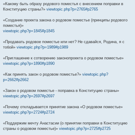
«Какому быть образу родового поместья с внесением поправки в
Конституцию страны?»
viewtopic.php?p=2765#p2765
«Создание проекта закона о родовом поместье (принципы родового
поместья)»
viewtopic.php?p=1845#p1845
«Продавать родовое поместье или нет? Не сдавайся, Родина, я с
тобой»
viewtopic.php?p=1989#p1989
«Приглашение к сотворению законопроекта о родовом поместье»
viewtopic.php?p=1890#p1890
«Как принять закон о родовом поместье?»
viewtopic.php?
p=2662#p2662
«Закон о родовом поместье - поправка в Конституцию страны»
viewtopic.php?p=2697#p2697
«Почему откладывается принятие закона «О родовом поместье»
viewtopic.php?p=2724#p2724
«Поддержим мечту Анастасии (о принятии поправки в Конституцию
страны о родовом поместье)»
viewtopic.php?p=2725#p2725