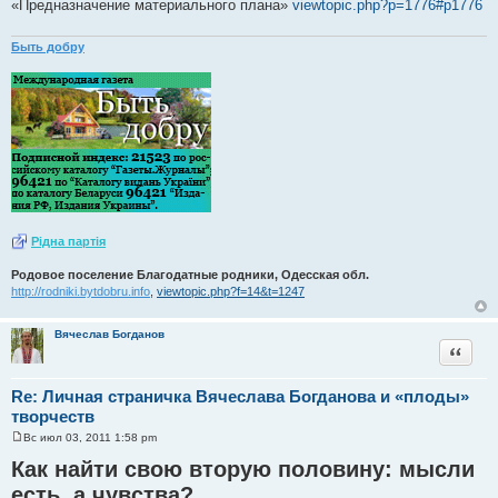
«Предназначение материального плана»
viewtopic.php?p=1776#p1776
Быть добру
Рiдна партiя
Родовое поселение Благодатные родники, Одесская обл.
http://rodniki.bytdobru.info
,
viewtopic.php?f=14&t=1247
Вячеслав Богданов
Цитата
Re: Личная страничка Вячеслава Богданова и «плоды»
творчеств
Вс июл 03, 2011 1:58 pm
С
о
Как найти свою вторую половину: мысли
о
б
есть, а чувства?