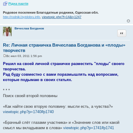
Рiдна партiя
Родовое поселение Благодатные родники, Одесская обл.
http://rodniki.bytdobru.info
,
viewtopic.php?f=14&t=1247
Вячеслав Богданов
Цитата
Re: Личная страничка Вячеслава Богданова и «плоды»
творчеств
Вс июл 03, 2011 1:56 pm
С
о
Решил на своей личной страничке разместить "плоды" своего
о
творчества.
б
щ
Рад буду совместно с вами поразмышлять над вопросами,
е
которые подымаю в своих статьях.
н
и
е
* * *
Поиск своей второй половины
«Как найти свою вторую половину: мысли есть, а чувства?»
viewtopic.php?p=1740#p1740
«Брачный слёт глазами участника» и «Значение слов или какой
смысл мы вкладываем в слова»
viewtopic.php?p=1741#p1741