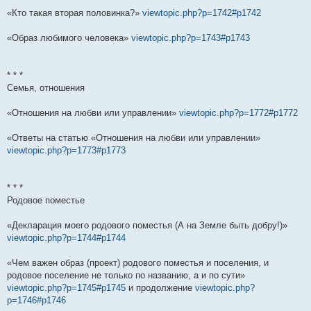
«Кто такая вторая половинка?»
viewtopic.php?p=1742#p1742
«Образ любимого человека»
viewtopic.php?p=1743#p1743
* * *
Семья, отношения
«Отношения на любви или управлении»
viewtopic.php?p=1772#p1772
«Ответы на статью «Отношения на любви или управлении»
viewtopic.php?p=1773#p1773
* * *
Родовое поместье
«Декларация моего родового поместья (А на Земле быть добру!)»
viewtopic.php?p=1744#p1744
«Чем важен образ (проект) родового поместья и поселения, и
родовое поселение не только по названию, а и по сути»
viewtopic.php?p=1745#p1745
и продолжение
viewtopic.php?
p=1746#p1746