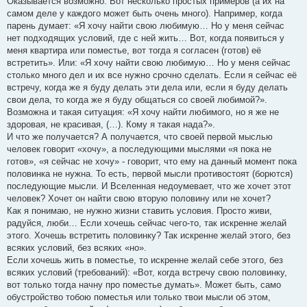
Оказывается возможно. Вот несколько простых примеров (а их на
самом деле у каждого может быть очень много). Например, когда
парень думает: «Я хочу найти свою любимую… Но у меня сейчас
нет подходящих условий, где с ней жить… Вот, когда появиться у
меня квартира или поместье, вот тогда я согласен (готов) её
встретить». Или: «Я хочу найти свою любимую… Но у меня сейчас
столько много дел и их все нужно срочно сделать. Если я сейчас её
встречу, когда же я буду делать эти дела или, если я буду делать
свои дела, то когда же я буду общаться со своей любимой?».
Возможна и такая ситуация: «Я хочу найти любимого, но я же не
здоровая, не красивая, (…). Кому я такая нада?».
И что же получается? А получается, что своей первой мыслью
человек говорит «хочу», а последующими мыслями «я пока не
готов», «я сейчас не хочу» - говорит, что ему на данный момент пока
половинка не нужна. То есть, первой мысли противостоят (борются)
последующие мысли. И Вселенная недоумевает, что же хочет этот
человек? Хочет он найти свою вторую половину или не хочет?
Как я понимаю, не нужно жизни ставить условия. Просто живи,
радуйся, люби… Если хочешь сейчас чего-то, так искренне желай
этого. Хочешь встретить половинку? Так искренне желай этого, без
всяких условий, без всяких «но».
Если хочешь жить в поместье, то искренне желай себе этого, без
всяких условий (требований): «Вот, когда встречу свою половинку,
вот только тогда начну про поместье думать». Может быть, само
обустройство тобою поместья или только твои мысли об этом,