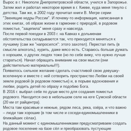
Вырос в г. Никополе Днепропетровской области, учился в Запорожье.
Затем жил и работал некоторое время в г. Киеве, куда меня тянуло с
детства. Там же, в 2002 году прочитал книги В. Мегре серии
"Звенящие кедры России". И почему-то информация, написанная в
этих книгах, об образе жизни в гармонии с природой, в родовом
поместье, "зацепила" меня сразу и навсегда.
После первой поездки в 2003 г. на Кавказ к дольменам
обстоятельства складываются так, что приходится меняться к
лучшему (сам же "напросился": этого захотел). Перестал пить (в
смысле алкоголь), курить, даже мясо есть. Стараюсь больше думать
о хорошем, о других людях тоже (но по себе вижу, что нужно лучше
стараться). Начал обращать внимание на свои мысли (они
действительно материальны!!!).
Появилось сильное желание сделать счастливой свою девушку-
вселенную и вместе с ней сотворить пространство Любви на своей
земле родовой (в родовом поместье) и, в порыве вдохновения и
любви, родить детей по образу и подобию Бога.
В 2016 г. выбрал себе по душе место для создания поместья
родового. Находится оно в небольшом селе на юге Сумской области
(20 км от райцентра).
Места там красивые и нежные, рядом леса, река, озёра, и что важно
– люди там хорошие (в том числе и соседи-единомышленники в
ближайших сёлах).
На данный момент с единомышленниками предусматриваем создать
родовое поселение на базе сёл и преобразовать пустующие