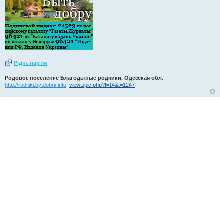
Рiдна партiя
Родовое поселение Благодатные родники, Одесская обл.
http://rodniki.bytdobru.info
,
viewtopic.php?f=14&t=1247