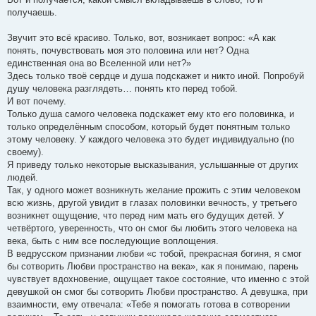
получаешь.
Звучит это всё красиво. Только, вот, возникает вопрос: «А как
понять, почувствовать моя это половина или нет? Одна
единственная она во Вселенной или нет?»
Здесь только твоё сердце и душа подскажет и никто иной. Попробуй
душу человека разглядеть… понять кто перед тобой.
И вот почему.
Только душа самого человека подскажет ему кто его половинка, и
только определённым способом, который будет понятным только
этому человеку. У каждого человека это будет индивидуально (по
своему).
Я приведу только некоторые высказывания, услышанные от других
людей.
Так, у одного может возникнуть желание прожить с этим человеком
всю жизнь, другой увидит в глазах половинки вечность, у третьего
возникнет ощущение, что перед ним мать его будущих детей. У
четвёртого, уверенность, что он смог бы любить этого человека на
века, быть с ним все последующие воплощения.
В ведрусском признании любви «с тобой, прекрасная богиня, я смог
бы сотворить Любви пространство на века», как я понимаю, парень
чувствует вдохновение, ощущает такое состояние, что именно с этой
девушкой он смог бы сотворить Любви пространство. А девушка, при
взаимности, ему отвечала: «Тебе я помогать готова в сотворении