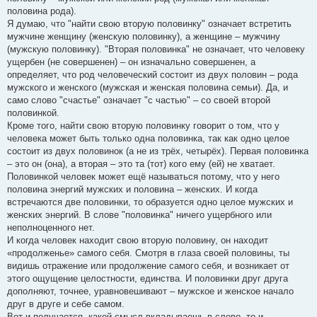
половина рода).
Я думаю, что "найти свою вторую половинку" означает встретить
мужчине женщину (женскую половинку), а женщине – мужчину
(мужскую половинку). "Вторая половинка" не означает, что человеку
ущербен (не совершенен) – он изначально совершенен, а
определяет, что род человеческий состоит из двух половин – рода
мужского и женского (мужская и женская половина семьи). Да, и
само слово "счастье" означает "с частью" – со своей второй
половинкой.
Кроме того, найти свою вторую половинку говорит о том, что у
человека может быть только одна половинка, так как одно целое
состоит из двух половинок (а не из трёх, четырёх). Первая половинка
– это он (она), а вторая – это та (тот) кого ему (ей) не хватает.
Половинкой человек может ещё называться потому, что у него
половина энергий мужских и половина – женских. И когда
встречаются две половинки, то образуется одно целое мужских и
женских энергий. В слове "половинка" ничего ущербного или
неполноценного нет.
И когда человек находит свою вторую половину, он находит
«продолженье» самого себя. Смотря в глаза своей половины, ты
видишь отражение или продолжение самого себя, и возникает от
этого ощущение целостности, единства. И половинки друг друга
дополняют, точнее, уравновешивают – мужское и женское начало
друг в друге и себе самом.
Вот и получается, какой смысл вкладываешь в слово, то и