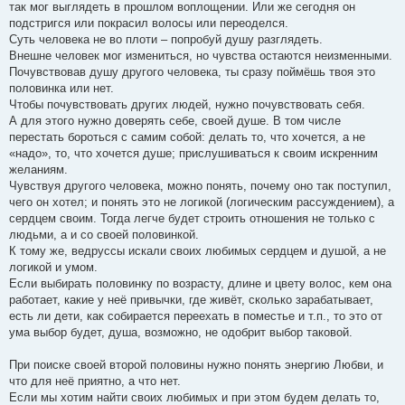
так мог выглядеть в прошлом воплощении. Или же сегодня он
подстригся или покрасил волосы или переоделся.
Суть человека не во плоти – попробуй душу разглядеть.
Внешне человек мог измениться, но чувства остаются неизменными.
Почувствовав душу другого человека, ты сразу поймёшь твоя это
половинка или нет.
Чтобы почувствовать других людей, нужно почувствовать себя.
А для этого нужно доверять себе, своей душе. В том числе
перестать бороться с самим собой: делать то, что хочется, а не
«надо», то, что хочется душе; прислушиваться к своим искренним
желаниям.
Чувствуя другого человека, можно понять, почему оно так поступил,
чего он хотел; и понять это не логикой (логическим рассуждением), а
сердцем своим. Тогда легче будет строить отношения не только с
людьми, а и со своей половинкой.
К тому же, ведруссы искали своих любимых сердцем и душой, а не
логикой и умом.
Если выбирать половинку по возрасту, длине и цвету волос, кем она
работает, какие у неё привычки, где живёт, сколько зарабатывает,
есть ли дети, как собирается переехать в поместье и т.п., то это от
ума выбор будет, душа, возможно, не одобрит выбор таковой.
При поиске своей второй половины нужно понять энергию Любви, и
что для неё приятно, а что нет.
Если мы хотим найти своих любимых и при этом будем делать то,