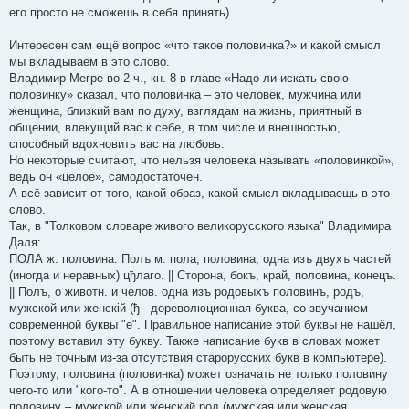
его просто не сможешь в себя принять).
Интересен сам ещё вопрос «что такое половинка?» и какой смысл
мы вкладываем в это слово.
Владимир Мегре во 2 ч., кн. 8 в главе «Надо ли искать свою
половинку» сказал, что половинка – это человек, мужчина или
женщина, близкий вам по духу, взглядам на жизнь, приятный в
общении, влекущий вас к себе, в том числе и внешностью,
способный вдохновить вас на любовь.
Но некоторые считают, что нельзя человека называть «половинкой»,
ведь он «целое», самодостаточен.
А всё зависит от того, какой образ, какой смысл вкладываешь в это
слово.
Так, в "Толковом словаре живого великорусского языка" Владимира
Даля:
ПОЛА ж. половина. Полъ м. пола, половина, одна изъ двухъ частей
(иногда и неравных) цђлаго. || Сторона, бокъ, край, половина, конецъ.
|| Полъ, о животн. и челов. одна изъ родовыхъ половинъ, родъ,
мужской или женскій (ђ - дореволюционная буква, со звучанием
современной буквы "е". Правильное написание этой буквы не нашёл,
поэтому вставил эту букву. Также написание букв в словах может
быть не точным из-за отсутствия старорусских букв в компьютере).
Поэтому, половина (половинка) может означать не только половину
чего-то или "кого-то". А в отношении человека определяет родовую
половину – мужской или женский род (мужская или женская