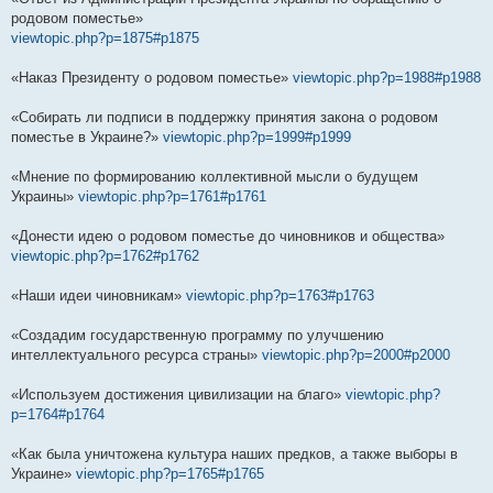
родовом поместье»
viewtopic.php?p=1875#p1875
«Наказ Президенту о родовом поместье»
viewtopic.php?p=1988#p1988
«Собирать ли подписи в поддержку принятия закона о родовом
поместье в Украине?»
viewtopic.php?p=1999#p1999
«Мнение по формированию коллективной мысли о будущем
Украины»
viewtopic.php?p=1761#p1761
«Донести идею о родовом поместье до чиновников и общества»
viewtopic.php?p=1762#p1762
«Наши идеи чиновникам»
viewtopic.php?p=1763#p1763
«Создадим государственную программу по улучшению
интеллектуального ресурса страны»
viewtopic.php?p=2000#p2000
«Используем достижения цивилизации на благо»
viewtopic.php?
p=1764#p1764
«Как была уничтожена культура наших предков, а также выборы в
Украине»
viewtopic.php?p=1765#p1765