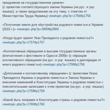
праздником на государственном уровне»
(с проектом соответствующего закона Украины (на рус. и укр.
языках); а также продолжение на эту тему, с ответом от
Министерства Труда Украины)
viewtopic.php?p=1756#p1756
«Получение земли для обустройства родового поместья в Украине
(2015 г.)»
viewtopic.php?p=2800#p2800
«Когда будет принят Указ Президента о родовом поместье?»
viewtopic.php?p=1757#p1757
«Коллективные обращения в высшие государственные органы
(впечатления о фестивале в Одессе 2009)» (с образцом
коллективного обращения (на рус. и укр. языках) и декларации от
моего родового поместья)
viewtopic.php?p=1758#p1758
«Дополнение к коллективному обращению» (с проектами Указа
Президента Украины о родовом поместье и Закона Украины о
внесении изменений в Конституцию Украины о родовом поместье с
пояснительными записками к этим проектам (на рус. и укр. языках)
viewtopic.php?p=1759#p1759
«Какой быть поправке в Конституцию страны о родовом поместье?»
viewtopic.php?p=1760#p1760