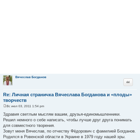
Вячеслав Богданов
Цитата
Re: Личная страничка Вячеслава Богданова и «плоды»
творчеств
Вс июл 03, 2011 1:54 pm
С
о
Здравия светлым мыслям вашим, друзья-единомышленники.
о
Решил немного о себе написать, чтобы лучше друг друга понимать
б
щ
для совместного творения.
е
Зовут меня Вячеслав, по отчеству Фёдорович с фамилией Богданов.
н
и
Родился в Ровенской области в Украине в 1979 году нашей эры.
е