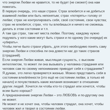
что энергии Любви не нравится, то не будет (не сможет) она нам
помогать.
В первую очередь, это наши страхи. Страх влюбится и не добиться
взаимной любви или быть непонятым; страх «потерять» голову от
любви; страх не контролировать себя, своё состояние, свои чувства;
страх не влюбится; страх, что ты влюбишься и ничего не сможешь
делать в этом состоянии и т.п.
А там где страх, там нет места любви. Поэтому, каждому нужно
подумать у кого какие могут быть страхи и по одному (по очереди) их
«убирать».
Чтобы легче было страхи убрать, для этого необходимо понять саму
энергию Любви и способна ли она довести нас до таких страхов
(страданий).
Если энергия Любви живая, мыслящая сущность, с высоким
интеллектом, то может ли она вызывать у человека страдания или
человек сам по своему непониманию приводит себя к страданиям?
Я думаю, это легко проверяется жизнью. Можно представить себя в
состоянии влюблённости (это ещё не состоянии любви, а только её
начало) и почувствовать какие желания возникают в отношении
других людей. Хочется ли чтобы кто-то страдал или хочется, чтобы
всем было хорошо?
А предназначение энергии Любви – это ЛЮБОВЬ и по-другому она
не может.
Не может и не хочет она, чтобы человек страдал, она хочет, чтобы
человек жил и творил в состоянии любви.