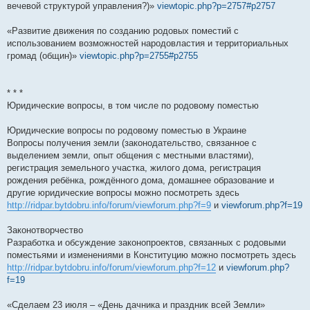
вечевой структурой управления?)»
viewtopic.php?p=2757#p2757
«Развитие движения по созданию родовых поместий с
использованием возможностей народовластия и территориальных
громад (общин)»
viewtopic.php?p=2755#p2755
* * *
Юридические вопросы, в том числе по родовому поместью
Юридические вопросы по родовому поместью в Украине
Вопросы получения земли (законодательство, связанное с
выделением земли, опыт общения с местными властями),
регистрация земельного участка, жилого дома, регистрация
рождения ребёнка, рождённого дома, домашнее образование и
другие юридические вопросы можно посмотреть здесь
http://ridpar.bytdobru.info/forum/viewforum.php?f=9
и
viewforum.php?f=19
Законотворчество
Разработка и обсуждение законопроектов, связанных с родовыми
поместьями и изменениями в Конституцию можно посмотреть здесь
http://ridpar.bytdobru.info/forum/viewforum.php?f=12
и
viewforum.php?
f=19
«Сделаем 23 июля – «День дачника и праздник всей Земли»