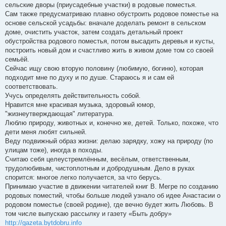
сельские дворы (приусадебные участки) в родовые поместья.
Сам также предусматриваю плавно обустроить родовое поместье на
основе сельской усадьбы: вначале доделать ремонт в сельском
доме, очистить участок, затем создать детальный проект
обустройства родового поместья, потом высадить деревья и кусты,
построить новый дом и счастливо жить в живом доме том со своей
семьёй.
Сейчас ищу свою вторую половину (любимую, богиню), которая
подходит мне по духу и по душе. Стараюсь я и сам ей
соответствовать.
Учусь определять действительность собой.
Нравится мне красивая музыка, здоровый юмор,
"жизнеутверждающая" литература.
Люблю природу, животных и, конечно же, детей. Только, похоже, что
дети меня любят сильней.
Веду подвижный образ жизни: делаю зарядку, хожу на природу (по
улицам тоже), иногда в походы.
Считаю себя целеустремлённым, весёлым, ответственным,
трудолюбивым, чистоплотным и добродушным. Дело в руках
спорится: многое легко получается, за что берусь.
Принимаю участие в движении читателей книг В. Мегре по созданию
родовых поместий, чтобы больше людей узнало об идее Анастасии о
родовом поместье (своей родине), где вечно будет жить Любовь. В
том числе выпускаю рассылку и газету «Быть добру»
http://gazeta.bytdobru.info