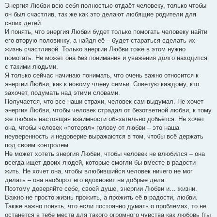
Энергия Любви всю себя полностью отдаёт человеку, только чтобы
он был счастлив, так же как это делают любящие родители для
своих детей.
И понять, что энергия Любви будет только помогать человеку найти
его вторую половинку, а найдя её – будет стараться сделать их
жизнь счастливой. Только энергии Любви тоже в этом нужно
помогать. Не может она без понимания и уважения долго находится
с такими людьми.
Я только сейчас начинаю понимать, что очень важно относится к
энергии Любви, как к новому члену семьи. Советую каждому, кто
захочет, подумать над этими словами.
Получается, что все наши страхи, человек сам выдумал. Не хочет
энергия Любви, чтобы человек страдал от безответной любви, к тому
же любовь настоящая взаимности обязательно добьётся. Не хочет
она, чтобы человек «потерял» голову от любви – это наша
неуверенность и недоверие выражаются в том, чтобы всё держать
под своим контролем.
Не может хотеть энергия Любви, чтобы человек не влюбился – она
всегда ищет двоих людей, которые смогли бы вместе в радости
жить. Не хочет она, чтобы влюбившийся человек ничего не мог
делать – она наоборот его вдохновит на добрые дела.
Поэтому доверяйте себе, своей душе, энергии Любви и… жизни.
Важно не просто жизнь прожить, а прожить её в радости, любви.
Также важно понять, что если постоянно думать о проблемах, то не
останется в тебе места для такого огромного чувства как любовь (ты