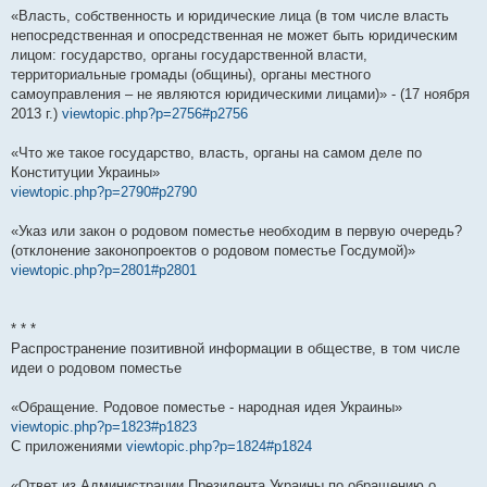
«Власть, собственность и юридические лица (в том числе власть
непосредственная и опосредственная не может быть юридическим
лицом: государство, органы государственной власти,
территориальные громады (общины), органы местного
самоуправления – не являются юридическими лицами)» - (17 ноября
2013 г.)
viewtopic.php?p=2756#p2756
«Что же такое государство, власть, органы на самом деле по
Конституции Украины»
viewtopic.php?p=2790#p2790
«Указ или закон о родовом поместье необходим в первую очередь?
(отклонение законопроектов о родовом поместье Госдумой)»
viewtopic.php?p=2801#p2801
* * *
Распространение позитивной информации в обществе, в том числе
идеи о родовом поместье
«Обращение. Родовое поместье - народная идея Украины»
viewtopic.php?p=1823#p1823
С приложениями
viewtopic.php?p=1824#p1824
«Ответ из Администрации Президента Украины по обращению о