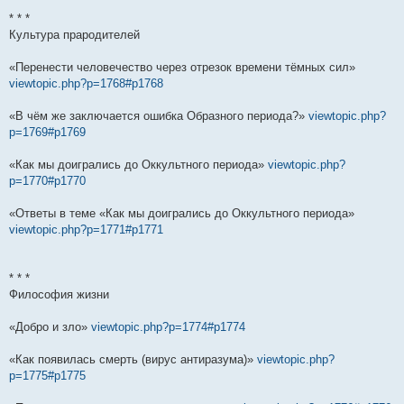
* * *
Культура прародителей
«Перенести человечество через отрезок времени тёмных сил»
viewtopic.php?p=1768#p1768
«В чём же заключается ошибка Образного периода?»
viewtopic.php?
p=1769#p1769
«Как мы доигрались до Оккультного периода»
viewtopic.php?
p=1770#p1770
«Ответы в теме «Как мы доигрались до Оккультного периода»
viewtopic.php?p=1771#p1771
* * *
Философия жизни
«Добро и зло»
viewtopic.php?p=1774#p1774
«Как появилась смерть (вирус антиразума)»
viewtopic.php?
p=1775#p1775