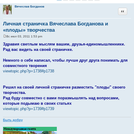
Вячеслав Богданов
Цитата
Личная страничка Вячеслава Богданова и
«плоды» творчества
Вс июл 03, 2011 1:53 pm
С
о
Здравия светлым мыслям вашим, друзья-единомышленники.
о
Рад вас видеть на своей страничке.
б
щ
е
Немного о себе написал, чтобы лучше друг друга понимать для
н
и
совместного творения
е
viewtopic.php?p=1738#p1738
Решил на своей личной страничке разместить "плоды" своего
творчества.
Рад буду совместно с вами поразмышлять над вопросами,
которые подымаю в своих статьях
viewtopic.php?p=1739#p1739
Быть добру