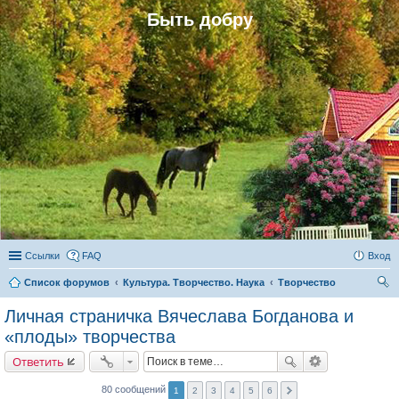
Быть добру
Ссылки
FAQ
Вход
Список форумов
Культура. Творчество. Наука
Творчество
ои
Личная страничка Вячеслава Богданова и
ск
«плоды» творчества
Ответить
80 сообщений
1
2
3
4
5
6