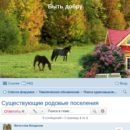
Быть добру
Ссылки
FAQ
Вход
Список форумов
Тематические объявления
Поиск единомышленников
ои
Существующие родовые поселения
ск
Ответить
9 сообщений • Страница
1
из
1
Вячеслав Богданов
Цитата