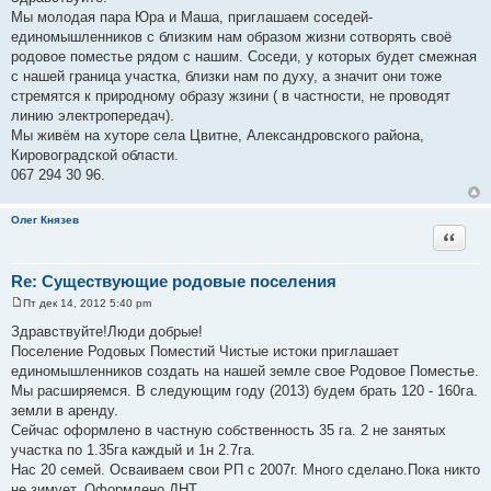
о
Мы молодая пара Юра и Маша, приглашаем соседей-
б
щ
единомышленников с близким нам образом жизни сотворять своё
е
родовое поместье рядом с нашим. Соседи, у которых будет смежная
н
и
с нашей граница участка, близки нам по духу, а значит они тоже
е
стремятся к природному образу жзини ( в частности, не проводят
линию электропередач).
Мы живём на хуторе села Цвитне, Александровского района,
Кировоградской области.
067 294 30 96.
Олег Князев
Цитата
Re: Существующие родовые поселения
Пт дек 14, 2012 5:40 pm
С
о
Здравствуйте!Люди добрые!
о
Поселение Родовых Поместий Чистые истоки приглашает
б
щ
единомышленников создать на нашей земле свое Родовое Поместье.
е
Мы расширяемся. В следующим году (2013) будем брать 120 - 160га.
н
и
земли в аренду.
е
Сейчас оформлено в частную собственность 35 га. 2 не занятых
участка по 1.35га каждый и 1н 2.7га.
Нас 20 семей. Осваиваем свои РП с 2007г. Много сделано.Пока никто
не зимует. Оформлено ДНТ.