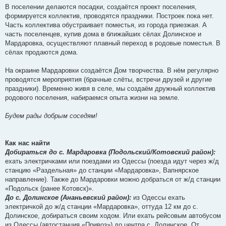
В поселении делаются посадки, создаётся проект поселения,
формируется коллектив, проводятся праздники. Построек пока нет.
Часть коллектива обустраивает поместья, из города приезжая. А
часть поселенцев, купив дома в ближайших сёлах Долинское и
Мардаровка, осуществляют плавный переход в родовые поместья. В
сёлах продаются дома.
На окраине Мардаровки создаётся Дом творчества. В нём регулярно
проводятся мероприятия (брачные слёты, встречи друзей и другие
праздники). Временно живя в селе, мы создаём дружный коллектив
родового поселения, набираемся опыта жизни на земле.
Будем рады добрым соседям!
Как нас найти
Добираться до с. Мардаровка (Подольский/Котовский район):
ехать электричками или поездами из Одессы (поезда идут через ж/д
станцию «Раздельная» до станции «Мардаровка», Вапнярское
направление). Также до Мардаровки можно добраться от ж/д станции
«Подольск (ранее Котовск)».
До с. Долинское (Ананьевский район):
из Одессы ехать
электричкой до ж/д станции «Мардаровка», оттуда 12 км до с.
Долинское, добираться своим ходом. Или ехать рейсовым автобусом
из Одессы (автостанция «Привоз») до центра с. Долинское. От