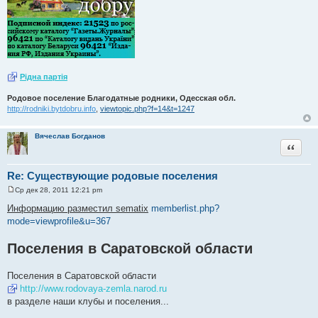
Рiдна партiя
Родовое поселение Благодатные родники, Одесская обл.
http://rodniki.bytdobru.info
,
viewtopic.php?f=14&t=1247
Вячеслав Богданов
Цитата
Re: Существующие родовые поселения
Ср дек 28, 2011 12:21 pm
С
о
Информацию разместил sematix
memberlist.php?
о
mode=viewprofile&u=367
б
щ
е
Поселения в Саратовской области
н
и
е
Поселения в Саратовской области
http://www.rodovaya-zemla.narod.ru
в разделе наши клубы и поселения...