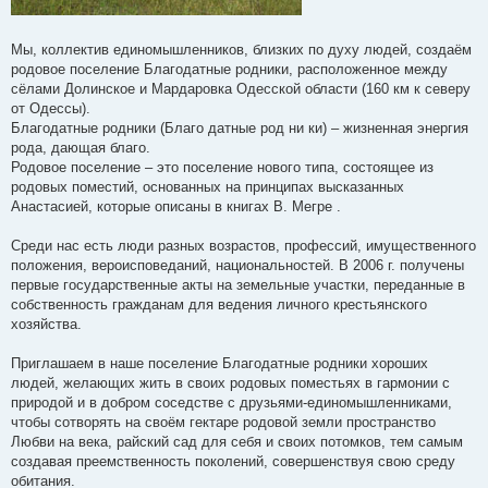
Мы, коллектив единомышленников, близких по духу людей, создаём
родовое поселение Благодатные родники, расположенное между
сёлами Долинское и Мардаровка Одесской области (160 км к северу
от Одессы).
Благодатные родники (Благо датные род ни ки) – жизненная энергия
рода, дающая благо.
Родовое поселение – это поселение нового типа, состоящее из
родовых поместий, основанных на принципах высказанных
Анастасией, которые описаны в книгах В. Мегре .
Среди нас есть люди разных возрастов, профессий, имущественного
положения, вероисповеданий, национальностей. В 2006 г. получены
первые государственные акты на земельные участки, переданные в
собственность гражданам для ведения личного крестьянского
хозяйства.
Приглашаем в наше поселение Благодатные родники хороших
людей, желающих жить в своих родовых поместьях в гармонии с
природой и в добром соседстве с друзьями-единомышленниками,
чтобы сотворять на своём гектаре родовой земли пространство
Любви на века, райский сад для себя и своих потомков, тем самым
создавая преемственность поколений, совершенствуя свою среду
обитания.