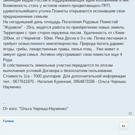
звенящие кедры России и поддерживающих идеи изложенные в них.
Возможность стать у истоков нового процветающего ПРП,
удивительнейшего уголка Планеты открывается осознавшим свое
предназначение семьям.
На сегодняшний день площадь Поселения Родовых Поместий
"Журавли" - 20га, ведётся работа по приобретению новых земель.
Территория с трех сторон окружена лесом. Удаленность от г.Киев-
100км, от г.Чернигов - 50км. Река Десна в 3-х км. Почва песчаная и
требует осмысленного землетворчества. Природа богата дарами:
ягоды, грибы, лекарственные травы, пенье птиц... Уже живет и
зимует одна семья. Активно обустраивают свои поместья еще 4
Рода.
В собственность земельные участки передаются по итогам
выполнения условий Договора о безоплатном пользовании.
Стоимость 1га - 7000 долларов. Для дополнительной информации
тел.: 0677611970 - Наталия Куренная, 0954873336 - Ольга Черныш-
Науменко
-
От кого: "Ольга Черныш-Науменко"
Галина
Цитата