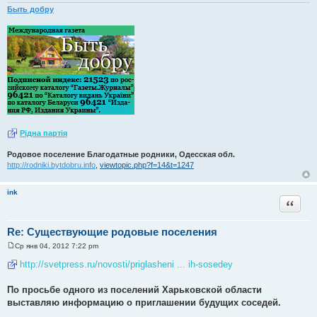
Быть добру
Рiдна партiя
Родовое поселение Благодатные родники, Одесская обл.
http://rodniki.bytdobru.info
,
viewtopic.php?f=14&t=1247
ink
Цитата
Re: Существующие родовые поселения
Ср янв 04, 2012 7:22 pm
С
о
http://svetpress.ru/novosti/priglasheni ... ih-sosedey
о
б
щ
По просьбе одного из поселений Харьковской области
е
выставляю информацию о приглашении будущих соседей.
н
и