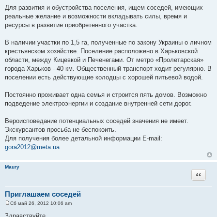
е
Для развития и обустройства поселения, ищем соседей, имеющих
реальные желание и возможности вкладывать силы, время и
ресурсы в развитие приобретенного участка.
В наличии участки по 1,5 га, полученные по закону Украины о личном
крестьянском хозяйстве. Поселение расположено в Харьковской
области, между Кицевкой и Печенегами. От метро «Пролетарская»
города Харьков - 40 км. Общественный транспорт ходит регулярно. В
поселении есть действующие колодцы с хорошей питьевой водой.
Постоянно проживает одна семья и строится пять домов. Возможно
подведение электроэнергии и создание внутренней сети дорог.
Вероисповедание потенциальных соседей значения не имеет.
Экскурсантов просьба не беспокоить.
Для получения более детальной информации E-mail:
gora2012@meta.ua
Maury
Цитата
Приглашаем соседей
Сб май 26, 2012 10:06 am
С
о
Здравствуйте.