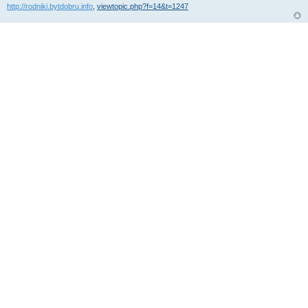
http://rodniki.bytdobru.info
,
viewtopic.php?f=14&t=1247