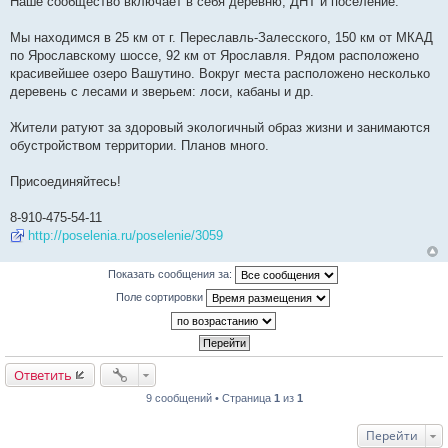
Наше сообщество включает в себя деревню, ДНТ и поселение.
б
щ
е
Мы находимся в 25 км от г. Переславль-Залесского, 150 км от МКАД
н
и
по Ярославскому шоссе, 92 км от Ярославля. Рядом расположено
е
красивейшее озеро Вашутино. Вокруг места расположено несколько
деревень с лесами и зверьем: лоси, кабаны и др.
Жители ратуют за здоровый экологичный образ жизни и занимаются
обустройством территории. Планов много.
Присоединяйтесь!
8-910-475-54-11
http://poselenia.ru/poselenie/3059
Показать сообщения за:
Поле сортировки
Ответить
9 сообщений • Страница
1
из
1
Перейти