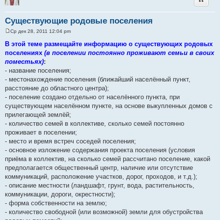
Существующие родовые поселения
Ср дек 28, 2011 12:04 pm
С
о
В этой теме размещайте информацию о существующих родовых
о
поселениях
(в поселении постоянно проживают семьи в своих
б
щ
поместьях)
:
е
- название поселения;
н
и
- местонахождение поселения (ближайший населённый пункт,
е
расстояние до областного центра);
- поселение создано отдельно от населённого пункта, при
существующем населённом пункте, на основе выкупленных домов с
прилегающей землёй;
- количество семей в коллективе, сколько семей постоянно
проживает в поселении;
- место и время встреч соседей поселения;
- основное изложение содержания проекта поселения (условия
приёма в коллектив, на сколько семей рассчитано поселение, какой
предполагается общественный центр, наличие или отсутствие
коммуникаций, расположение участков, дорог, проходов, и т.д.);
- описание местности (ландшафт, грунт, вода, растительность,
коммуникации, дороги, окрестности);
- форма собственности на землю;
- количество свободной (или возможной) земли для обустройства