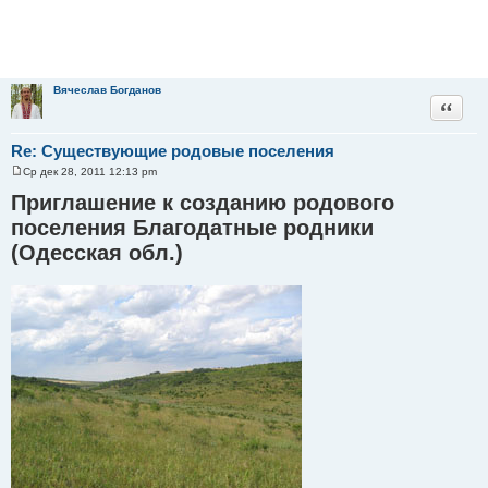
Вячеслав Богданов
Цитата
Re: Существующие родовые поселения
Ср дек 28, 2011 12:13 pm
С
о
Приглашение к созданию родового
о
б
поселения Благодатные родники
щ
(Одесская обл.)
е
н
и
е