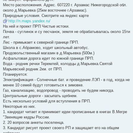
Место расположения. Адрес. 607220 г. Арзамас Нижегородской обл.
около д.Марьевка (25км восточнее г.Арзамас).
Природные условия. Смотрите на яндекс карте
http://n.maps.yandex.ru/
На ней и проект ПРП Чистые истоки.
Почва - суглинок и су песчанок, земля не обрабатывалась около 15ти
лет.
Лес - примыкает к северной границе ПРП.
Школа в с.Абрамово, ходит школьный автобус.
Продовольственный магазин в д.Марьевка (500м.)
Асфальтовая дорога идет по южной границе ПРП.
Вода - родник речки Теремлей, колодцы д.Марьевка.Святой
Марьевский родник 2км. от ПРП.
Планируется:
Электрификация - Солнечные бат. и проведение ЛЭП - в год, когда не
менее 10 семей будут готовиться к зимовке.
Газ, канализацию, водопровод - проводить не будем никогда.
Центральные дороги - засыпать щебнем.
Есть несколько условий для вступления в ПРП.
Некоторые из них.
1. кандидат читает и принимает идеи прописанные в книгах В.Мегре
"Звенящие кедры России.
2. 20 вопросов анкеты поселенца.
3. Кандидат рисует проект своего РП и защищает его на общем