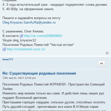
собрании.
4. 3 года испытательный срок - кандидат подкрепляет слова делами.
5. 40 000р. на оформление земли.
Пишите и задавайте вопросы на почту
Oleg.Knyazev.SamAzRa@yandex.ru
С уважением, Олег Князев.
В контакте
http://vk.com/id189609663
Skype oleg_knyazev12
Поселение Родовых Поместий "Чистые истоки"
http://chistieistoki.ucoz.ru/
Анна777
Цитата
Re: Существующие родовые поселения
Вт янв 31, 2017 12:50 pm
С
о
Поселение Родовых Поместий ЖУРАВЛИ - Пространство Сияющей
о
Любви.
б
щ
Изменить мир можем только мы сами. И действия лишь наших рук
е
подарят Вселенной цветение.
н
и
Приглашаем горящих сердцем, сильных духом, способных осилить
е
Путь друзей-соседей , прочитавших все книги В.Н.Мегре серии