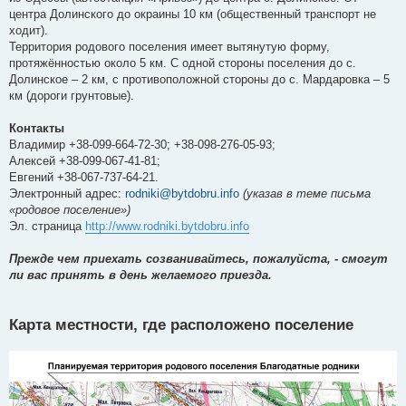
центра Долинского до окраины 10 км (общественный транспорт не
ходит).
Территория родового поселения имеет вытянутую форму,
протяжённостью около 5 км. С одной стороны поселения до с.
Долинское – 2 км, с противоположной стороны до с. Мардаровка – 5
км (дороги грунтовые).
Контакты
Владимир +38-099-664-72-30; +38-098-276-05-93;
Алексей +38-099-067-41-81;
Евгений +38-067-737-64-21.
Электронный адрес:
rodniki@bytdobru.info
(указав в теме письма
«родовое поселение»)
Эл. страница
http://www.rodniki.bytdobru.info
Прежде чем приехать созванивайтесь, пожалуйста, - смогут
ли вас принять в день желаемого приезда.
Карта местности, где расположено поселение