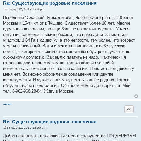
Re: Существующие родовые поселения
Вс мар 12, 2017 7:04 pm
С
о
Поселение "Славное" Тульской обл., Ясногорского р-на. в 110 км от
о
Москвы и 15-ти км от г.Пущино. Существует более 10 лет. Многое
б
щ
сделано в поселении, но еще больше предстоит сделать. У меня
е
ситуация сложилась таким образом, что приходится заниматься
н
и
участком 1,64 Га в одиночку, а это непросто, тем более, что возраст
е
у меня пенсионный. Вот я и решила пригласить к себе русскую
семью, с которой мы совместно смогли бы обустроить участок по
обоюдному согласию. За землю платить не надо. Фактически я
готова подарить вам эту землю, только оставив за собой
возможность пожизненного пользования им. Прямых наследников у
меня нет. Возможно оформление совладения или другие
юр.документы. И чужие люди могут стать роднее родных! Готова
обсудить ваши предложения. Обо всем можно договориться. Мой
тел. 8-962-968-28-84. Живу в Москве.
swan
Цитата
Re: Существующие родовые поселения
Вт фев 12, 2019 12:50 pm
С
о
Добро пожаловать в живописные места содружества ПОДБЕРЕЗЬЕ!
о