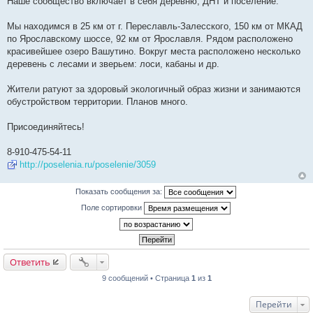
Наше сообщество включает в себя деревню, ДНТ и поселение.
б
щ
е
Мы находимся в 25 км от г. Переславль-Залесского, 150 км от МКАД
н
и
по Ярославскому шоссе, 92 км от Ярославля. Рядом расположено
е
красивейшее озеро Вашутино. Вокруг места расположено несколько
деревень с лесами и зверьем: лоси, кабаны и др.
Жители ратуют за здоровый экологичный образ жизни и занимаются
обустройством территории. Планов много.
Присоединяйтесь!
8-910-475-54-11
http://poselenia.ru/poselenie/3059
Показать сообщения за:
Поле сортировки
Ответить
9 сообщений • Страница
1
из
1
Перейти