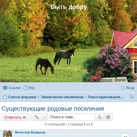
Быть добру
Ссылки
FAQ
Вход
Список форумов
Тематические объявления
Поиск единомышленников
ои
Существующие родовые поселения
ск
Ответить
9 сообщений • Страница
1
из
1
Вячеслав Богданов
Цитата