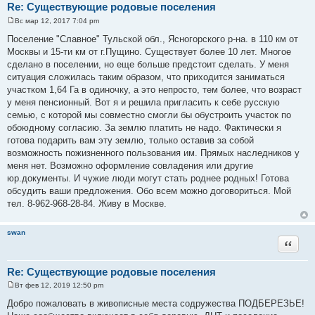
Re: Существующие родовые поселения
Вс мар 12, 2017 7:04 pm
С
о
Поселение "Славное" Тульской обл., Ясногорского р-на. в 110 км от
о
Москвы и 15-ти км от г.Пущино. Существует более 10 лет. Многое
б
щ
сделано в поселении, но еще больше предстоит сделать. У меня
е
ситуация сложилась таким образом, что приходится заниматься
н
и
участком 1,64 Га в одиночку, а это непросто, тем более, что возраст
е
у меня пенсионный. Вот я и решила пригласить к себе русскую
семью, с которой мы совместно смогли бы обустроить участок по
обоюдному согласию. За землю платить не надо. Фактически я
готова подарить вам эту землю, только оставив за собой
возможность пожизненного пользования им. Прямых наследников у
меня нет. Возможно оформление совладения или другие
юр.документы. И чужие люди могут стать роднее родных! Готова
обсудить ваши предложения. Обо всем можно договориться. Мой
тел. 8-962-968-28-84. Живу в Москве.
swan
Цитата
Re: Существующие родовые поселения
Вт фев 12, 2019 12:50 pm
С
о
Добро пожаловать в живописные места содружества ПОДБЕРЕЗЬЕ!
о