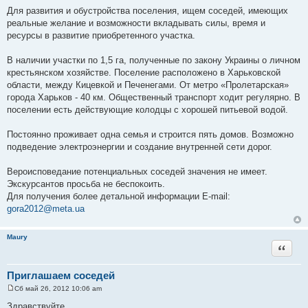
е
Для развития и обустройства поселения, ищем соседей, имеющих
реальные желание и возможности вкладывать силы, время и
ресурсы в развитие приобретенного участка.
В наличии участки по 1,5 га, полученные по закону Украины о личном
крестьянском хозяйстве. Поселение расположено в Харьковской
области, между Кицевкой и Печенегами. От метро «Пролетарская»
города Харьков - 40 км. Общественный транспорт ходит регулярно. В
поселении есть действующие колодцы с хорошей питьевой водой.
Постоянно проживает одна семья и строится пять домов. Возможно
подведение электроэнергии и создание внутренней сети дорог.
Вероисповедание потенциальных соседей значения не имеет.
Экскурсантов просьба не беспокоить.
Для получения более детальной информации E-mail:
gora2012@meta.ua
Maury
Цитата
Приглашаем соседей
Сб май 26, 2012 10:06 am
С
о
Здравствуйте.