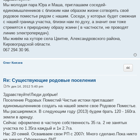
о
Мы молодая пара Юра и Маша, приглашаем соседей-
б
щ
единомышленников с близким нам образом жизни сотворять своё
е
родовое поместье рядом с нашим. Соседи, у которых будет смежная
н
и
с нашей граница участка, близки нам по духу, а значит они тоже
е
стремятся к природному образу жзини ( в частности, не проводят
линию электропередач).
Мы живём на хуторе села Цвитне, Александровского района,
Кировоградской области.
067 294 30 96.
Олег Князев
Цитата
Re: Существующие родовые поселения
Пт дек 14, 2012 5:40 pm
С
о
Здравствуйте!Люди добрые!
о
Поселение Родовых Поместий Чистые истоки приглашает
б
щ
единомышленников создать на нашей земле свое Родовое Поместье.
е
Мы расширяемся. В следующим году (2013) будем брать 120 - 160га.
н
и
земли в аренду.
е
Сейчас оформлено в частную собственность 35 га. 2 не занятых
участка по 1.35га каждый и 1н 2.7га.
Нас 20 семей. Осваиваем свои РП с 2007г. Много сделано.Пока никто
не зимует. Оформлено ДНТ.