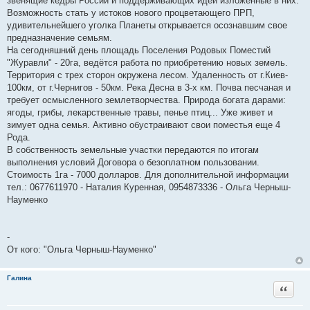
звенящие кедры России и поддерживающих идеи изложенные в них.
Возможность стать у истоков нового процветающего ПРП,
удивительнейшего уголка Планеты открывается осознавшим свое
предназначение семьям.
На сегодняшний день площадь Поселения Родовых Поместий
"Журавли" - 20га, ведётся работа по приобретению новых земель.
Территория с трех сторон окружена лесом. Удаленность от г.Киев-
100км, от г.Чернигов - 50км. Река Десна в 3-х км. Почва песчаная и
требует осмысленного землетворчества. Природа богата дарами:
ягоды, грибы, лекарственные травы, пенье птиц... Уже живет и
зимует одна семья. Активно обустраивают свои поместья еще 4
Рода.
В собственность земельные участки передаются по итогам
выполнения условий Договора о безоплатном пользовании.
Стоимость 1га - 7000 долларов. Для дополнительной информации
тел.: 0677611970 - Наталия Куренная, 0954873336 - Ольга Черныш-
Науменко
-
От кого: "Ольга Черныш-Науменко"
Галина
Цитата