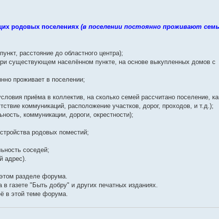
щих родовых поселениях
(в поселении постоянно проживают семь
ункт, расстояние до областного центра);
 при существующем населённом пункте, на основе выкупленных домов с
янно проживает в поселении;
условия приёма в коллектив, на сколько семей рассчитано поселение, ка
ствие коммуникаций, расположение участков, дорог, проходов, и т.д.);
ьность, коммуникации, дороги, окрестности);
устройства родовых поместий;
льность соседей;
й адрес).
этом разделе форума.
в газете "Быть добру" и других печатных изданиях.
ё в этой теме форума.