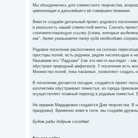
Мы объединились для совместного творчества, возрож
цивилизации и дальнейшего её совершенствования.
Вместе создаём детальный проект родового поселения
в реальность нашей совместной мечты. Скачать проек
соответствующую ссылку (слова, которые выделен
как", далее указываете папку куда необходимо сохра
Родовое поселение расположено на склонах пересохше
просторы полей, есть родники, рядом лесопосадки и 
Называем его "Ладушки" (так это место выглядит – как
обустроен природный амфитеатр. У поселения есть во
Множество полей, пока паханных, позволяют создать 
В поселении делаются посадки, создаётся проект посе
коллектива обустраивает поместья, из города приезжа
осуществляют плавный переход в родовые поместья. 
На окраине Мардаровки создаётся Дом творчества. В н
праздники). Временно живя в селе, мы создаём дружны
Будем рады добрым соседям!