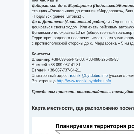
Как нас найти
Добираться до с. Мардаровка (Подольский/Котовс
станцию «Раздельная» до станции «Мардаровка», Вапн
«Подольск (ранее Котовск)».
До с. Долинское (Ананьевский район):
из Одессы еха
добираться своим ходом. Или ехать рейсовым автобусо
Долинского до окраины 10 км (общественный транспорт 
Территория родового поселения имеет вытянутую форму
с противоположной стороны до с. Мардаровка – 5 км (д
Контакты
Владимир +38-099-664-72-30; +38-098-276-05-93;
Алексей +38-099-067-41-81;
Евгений +38-067-737-64-21.
Электронный адрес:
rodniki@bytdobru.info
(указав в те
Эл. страница
http://www.rodniki.bytdobru.info
Прежде чем приехать созванивайтесь, пожалуйста
Карта местности, где расположено посе