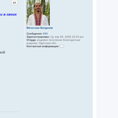
Цитата
и в своих
Вячеслав Богданов
Сообщения:
699
Зарегистрирован:
Ср апр 09, 2008 10:23 pm
Откуда:
родовое поселение Благодатные
родники, Одесская обл.
Контактная информация:
К
кой
о
н
т
а
к
т
н
а
я
и
н
ф
о
р
м
а
ц
и
я
п
о