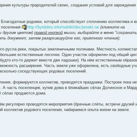
дения культуры прародителей своих, создания условий для зарождения
 Благодатные родники, который способствует сплочению коллектива и 
т поселения
http://bytdobru.info/rodniki/doc/proekt.rar
(кликните на
ы другим цветом)
правой кнопкой
мыши, выбирайте в меню "сохранить
нить документ; затем разархивируйте его, приятного чтения).
го русла реки, покрытых земляничными полянами. Местность холмиста
небольшие естественные лесочки. Один участок оформлен под общий цен
 будто кто-то держит вместе две ладошки). На нём естественным образо
зможность расширения. Часть земли уже оформлена, есть свободные уч
несколько соседствующих родовых поселений.
ления, формируется коллектив, проводятся праздники. Построек пока не
я. А часть поселенцев, купив дома в ближайших сёлах Долинское и Мард
В сёлах продаются дома.
ём регулярно проводятся мероприятия (брачные слёты, встречи друзей 
й коллектив родового поселения, набираемся опыта жизни на земле.