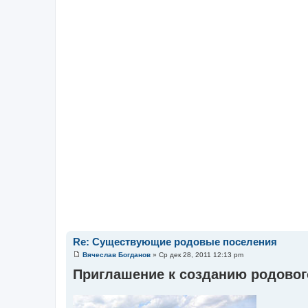
Re: Существующие родовые поселения
Вячеслав Богданов
»
Ср дек 28, 2011 12:13 pm
С
о
Приглашение к созданию родовог
о
б
щ
е