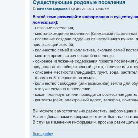
Существующие родовые поселения
Вячеслав Богданов
»
Ср дек 28, 2011 12:04 pm
С
о
В этой теме размещайте информацию о существую
о
поместьях)
:
б
щ
- название поселения;
е
- местонахождение поселения (ближайший населённый п
н
и
- поселение создано отдельно от населённого пункта,
е
прилегающей землёй;
- количество семей в коллективе, сколько семей посто
- место и время встреч соседей поселения;
- основное изложение содержания проекта поселения (
предполагается общественный центр, наличие или отсут
- описание местности (ландшафт, грунт, вода, растител
- форма собственности на землю;
- количество свободной (или возможной) земли для об
- что уже создано в поселении;
- какая планируется или проводится совместная деяте
- контакты (сайт, электронный адрес, телефон, почтовы
Вы можете самостоятельно разместить информацию в 
Размещённая вами информация может быть напечатана 
В случае изменения информации, просьба размещать е
Быть добру