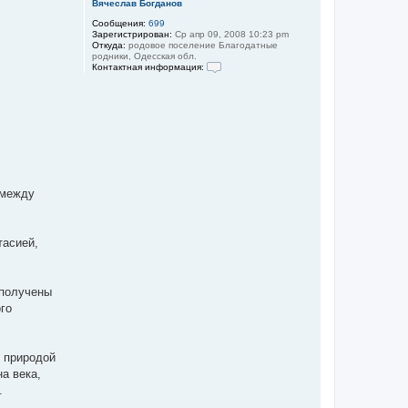
Вячеслав Богданов
Сообщения:
699
Зарегистрирован:
Ср апр 09, 2008 10:23 pm
Откуда:
родовое поселение Благодатные
родники, Одесская обл.
Контактная информация:
К
о
н
т
а
к
т
н
а
я
и
 между
н
ф
о
р
тасией,
м
а
ц
и
я
 получены
п
го
о
л
ь
з
о
 природой
в
а века,
а
т
.
е
л