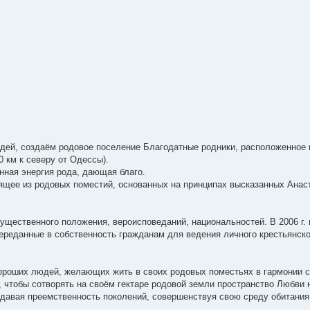
юдей, создаём родовое поселение Благодатные родники, расположенное
 км к северу от Одессы).
нная энергия рода, дающая благо.
оящее из родовых поместий, основанных на принципах высказанных Анас
ущественного положения, вероисповеданий, национальностей. В 2006 г.
ереданные в собственность гражданам для ведения личного крестьянско
ороших людей, желающих жить в своих родовых поместьях в гармонии с
чтобы сотворять на своём гектаре родовой земли пространство Любви н
здавая преемственность поколений, совершенствуя свою среду обитания