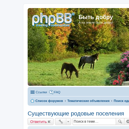
Быть добру
А на земле быть добру!
Ссылки
FAQ
Список форумов
Тематические объявления
Поиск е
Существующие родовые поселения
Ответить