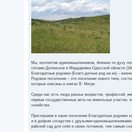
н
и
е
Мы, коллектив единомышленников, близких по духу л
сёлами Долинское и Мардаровка Одесской области (160
Благодатные родники (Благо датные род ни ки) – жизне
Родовое поселение – это поселение нового типа, сост
которые описаны в книгах В. Мегре .
Среди нас есть люди разных возрастов, профессий, им
первые государственные акты на земельные участки, п
хозяйства.
Приглашаем в наше поселение Благодатные родники х
и в добром соседстве с друзьями-единомышленниками, 
райский сад для себя и своих потомков, тем самым со