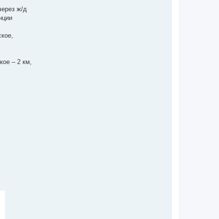
через ж/д
нции
ское,
ое – 2 км,