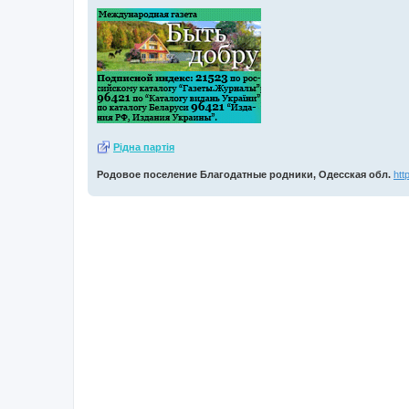
Рiдна партiя
Родовое поселение Благодатные родники, Одесская обл.
htt