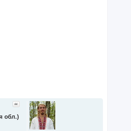
Цитата
 обл.)