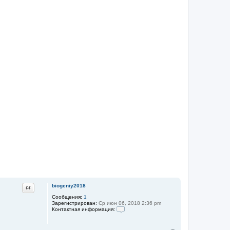
Цитата
biogeniy2018
Сообщения:
1
Зарегистрирован:
Ср июн 06, 2018 2:36 pm
Контактная информация:
К
о
н