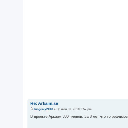
Re: Arkaim.se
biogeniy2018
»
Ср июн 06, 2018 2:57 pm
С
о
В проекте Аркаим 330 членов. За 8 лет что то реализо
о
б
щ