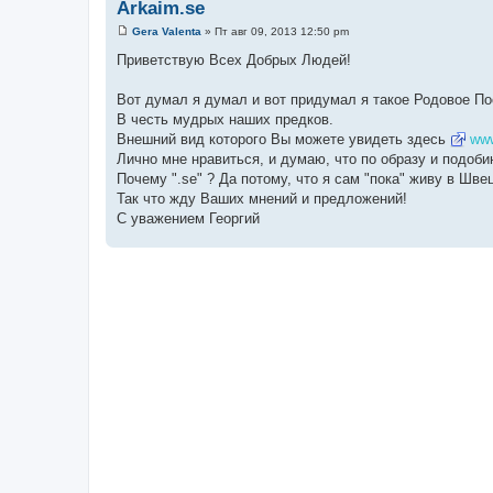
Arkaim.se
Gera Valenta
»
Пт авг 09, 2013 12:50 pm
С
о
Приветствую Всех Добрых Людей!
о
б
щ
Вот думал я думал и вот придумал я такое Родовое По
е
В честь мудрых наших предков.
н
и
Внешний вид которого Вы можете увидеть здесь
www
е
Лично мне нравиться, и думаю, что по образу и подоби
Почему ".se" ? Да потому, что я сам "пока" живу в Швеции
Так что жду Ваших мнений и предложений!
С уважением Георгий