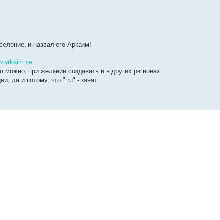
селение, и назвал его Аркаим!
.arkaim.se
ю можно, при желании создавать и в других регионах.
, да и потому, что ".ru" - занят.