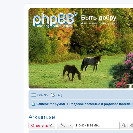
Быть добру
А на земле быть добру!
Ссылки
FAQ
Список форумов
Родовое поместье и родовое поселен
Arkaim.se
Ответить