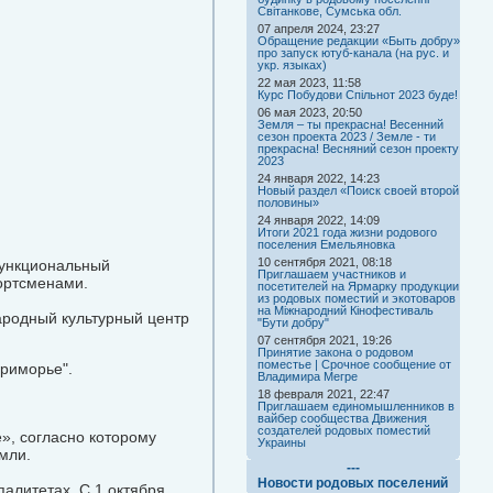
Світанкове, Сумська обл.
07 апреля 2024, 23:27
Обращение редакции «Быть добру»
про запуск ютуб-канала (на рус. и
укр. языках)
22 мая 2023, 11:58
Курс Побудови Спільнот 2023 буде!
06 мая 2023, 20:50
Земля – ты прекрасна! Весенний
сезон проекта 2023 / Земле - ти
прекрасна! Весняний сезон проекту
2023
24 января 2022, 14:23
Новый раздел «Поиск своей второй
половины»
24 января 2022, 14:09
Итоги 2021 года жизни родового
поселения Емельяновка
10 сентября 2021, 08:18
функциональный
Приглашаем участников и
портсменами.
посетителей на Ярмарку продукции
из родовых поместий и экотоваров
на Міжнародний Кінофестиваль
ародный культурный центр
"Бути добру"
07 сентября 2021, 19:26
Принятие закона о родовом
поместье | Срочное сообщение от
Приморье".
Владимира Мегре
18 февраля 2021, 22:47
Приглашаем единомышленников в
вайбер сообщества Движения
создателей родовых поместий
», согласно которому
Украины
мли.
---
Новости родовых поселений
алитетах. С 1 октября