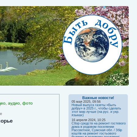
Важные новости!
05 мая 2025, 09:56
део, аудио, фото
Новый выпуск газеты «Быть
добру» в 2025 г., чтобы сделать
этот мир лучше (на рус. и укр.
ье
языках)
морье
16 апреля 2024, 10:25
Сбор средств на ремонт гостевого
дома в родовом поселении
Рассветное, Сумская обл. / Збір
коштів на ремонт гостьового
будинку в родовому поселенні