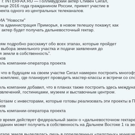
 г. INTERFAX.RU — Голливудский актер Стивен Сигал,
онце 2016 года гражданином России, примет участие в
екта одного из центральных телеканалов.
ИА "Новости"
а администрация Приморья, в новом телешоу покажут, как
актер будет получать дальневосточный гектар.
ям подробно расскажут обо всех этапах, которые пройдет
 выбора земельного участка и подачи заявления до
 земли в собственность".
нов
ель компании-оператора проекта
 что в будущем на своем участке Сигал намерен построить много
комплекс, где планирует проводить мастер-классы и встречи со с
ль компании добавил, что в планах также построить здесь междун
звлечений, гостиницами, музеем и выставочным центром.
отаем с инвесторами, которые готовы реализовать эти проекты в 
нов
ель компании-оператора проекта
 время действует федеральный закон о «дальневосточном гектаре
данин может получить в собственность на Дальнем Востоке 1 га зе
этапе земля выделялась лишь в определенных «пилотных» муницип