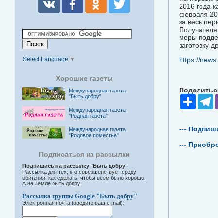
2016 года к
февраля 20
за весь пер
Получателя
меры подде
заготовку д
Select Language
▼
https://news
Хорошие газеты
Поделиться
Международная газета
"Быть добру"
Share
T
Международная газета
"Родная газета"
--- Подпиш
Международная газета
"Родовое поместье"
--- Приобр
Подписаться на рассылки
Подпишись на рассылку "Быть добру"
Рассылка для тех, кто совершенствует среду
обитания: как сделать, чтобы всем было хорошо.
А на Земле быть добру!
Рассылка группы Google "Быть добру"
Электронная почта (введите ваш e-mail):