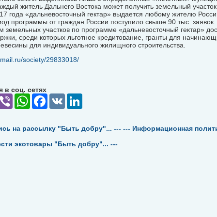
аждый житель Дальнего Востока может получить земельный участок 
17 года «дальневосточный гектар» выдается любому жителю Росси
иод программы от граждан России поступило свыше 90 тыс. заявок.
м земельных участков по программе «дальневосточный гектар» до
ржки, среди которых льготное кредитование, гранты для начинающ
ревесины для индивидуального жилищного строительства.
.mail.ru/society/29833018/
 в соц. сетях
elegram
Viber
WhatsApp
Facebook
VK
LinkedIn
ись на рассылку "Быть добру"... ---
--- Информационная политик
ести экотовары "Быть добру"... ---