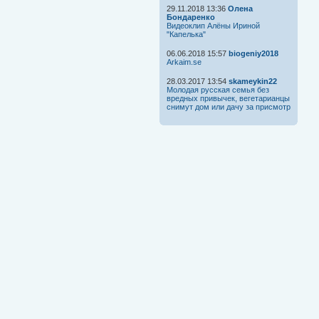
29.11.2018 13:36
Олена
Бондаренко
Видеоклип Алёны Ириной
"Капелька"
06.06.2018 15:57
biogeniy2018
Arkaim.se
28.03.2017 13:54
skameykin22
Молодая русская семья без
вредных привычек, вегетарианцы
снимут дом или дачу за присмотр