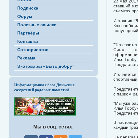
23 мая 2017
ставший в к
Подписка
съемках про
Форум
Источник: Р
Полезные ссылки
Как сообщил
популярный 
Партнёры
Контакты
"Телезрител
Сотворчество
Сигал, — от
оформления
Реклама
Илья Горбу
Представит
Экотовары «Быть добру»
Уточняется,
спортивный 
Информационная база Движения
Представите
создателей родовых поместий
с парком ра
"Мы уже раб
Илья Горбу
Представит
В настоящее
Мы в соц. сетях:
каждый граж
На первом 