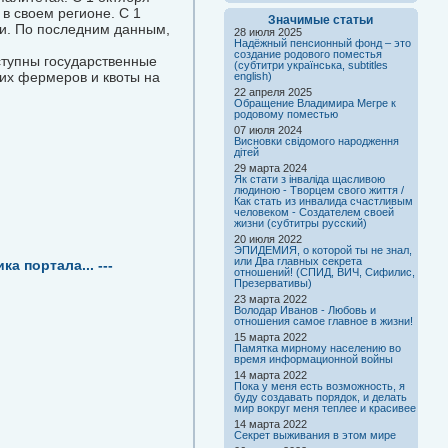
в своем регионе. С 1
Значимые статьи
и. По последним данным,
28 июля 2025
Надёжный пенсионный фонд – это
создание родового поместья
ступны государственные
(субтитри українська, subtitles
их фермеров и квоты на
english)
22 апреля 2025
Обращение Владимира Мегре к
родовому поместью
07 июля 2024
Висновки свідомого народження
дітей
29 марта 2024
Як стати з інваліда щасливою
людиною - Творцем свого життя /
Как стать из инвалида счастливым
человеком - Создателем своей
жизни (субтитры русский)
20 июля 2022
ЭПИДЕМИЯ, о которой ты не знал,
или Два главных секрета
а портала... ---
отношений! (СПИД, ВИЧ, Сифилис,
Презервативы)
23 марта 2022
Володар Иванов - Любовь и
отношения самое главное в жизни!
15 марта 2022
Памятка мирному населению во
время информационной войны
14 марта 2022
Пока у меня есть возможность, я
буду создавать порядок, и делать
мир вокруг меня теплее и красивее
14 марта 2022
Секрет выживания в этом мире