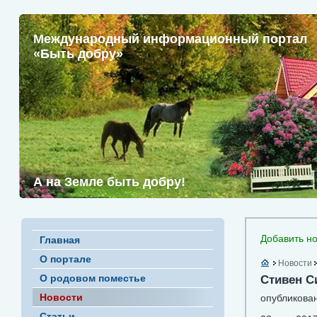
Международный информационный портал
«Быть добру»
А на Земле быть добру!
Добавить но
Главная
О портале
Новости
О родовом поместье
Стивен С
Новости
опубликован
Статьи