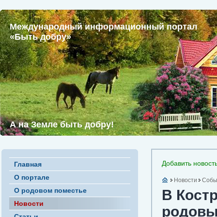
Международный информационный портал
«Быть добру»
А на Земле быть добру!
Добавить новост
Главная
О портале
Новости
Собы
О родовом поместье
В Кост
Новости
родовых
Статьи