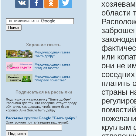
хозяевам
области 
Располож
заброшен
законода
Хорошие газеты
фактичес
Международная газета
или копа
"Быть добру"
они не и
Международная газета
"Родная газета"
соседних
Международная газета
"Родовое поместье"
платить 
страны н
Подписаться на рассылки
регулиро
Подпишись на рассылку "Быть добру"
Рассылка для тех, кто совершенствует среду
обитания: как сделать, чтобы всем было
поместий
хорошо. А на Земле быть добру!
пожелани
Рассылка группы Google "Быть добру"
Электронная почта (введите ваш e-mail):
круглым 