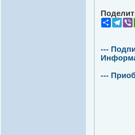
Поделить
Share
Teleg
V
--- Подп
Информац
--- Прио