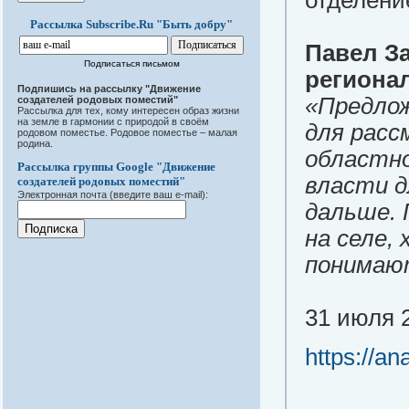
отделени
Рассылка Subscribe.Ru "Быть добру"
Павел З
Подписаться письмом
региона
Подпишись на рассылку "Движение
«Предло
создателей родовых поместий"
Рассылка для тех, кому интересен образ жизни
на земле в гармонии с природой в своём
для расс
родовом поместье. Родовое поместье – малая
родина.
областно
Рассылка группы Google "Движение
власти д
создателей родовых поместий"
Электронная почта (введите ваш e-mail):
дальше. 
на селе,
понимают
31 июля 2
https://an