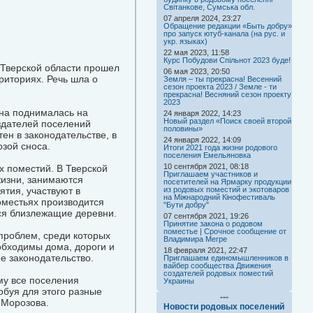
Світанкове, Сумська обл.
07 апреля 2024, 23:27
Обращение редакции «Быть добру»
про запуск ютуб-канала (на рус. и
укр. языках)
22 мая 2023, 11:58
Курс Побудови Спільнот 2023 буде!
Тверской области прошел
06 мая 2023, 20:50
риториях. Речь шла о
Земля – ты прекрасна! Весенний
сезон проекта 2023 / Земле - ти
прекрасна! Весняний сезон проекту
2023
Она поднималась на
24 января 2022, 14:23
Новый раздел «Поиск своей второй
здателей поселений
половины»
ен в законодательстве, в
24 января 2022, 14:09
озой сноса.
Итоги 2021 года жизни родового
поселения Емельяновка
10 сентября 2021, 08:18
х поместий. В Тверской
Приглашаем участников и
жизни, занимаются
посетителей на Ярмарку продукции
тия, участвуют в
из родовых поместий и экотоваров
на Міжнародний Кінофестиваль
оместьях производится
"Бути добру"
ся близлежащие деревни.
07 сентября 2021, 19:26
Принятие закона о родовом
поместье | Срочное сообщение от
проблем, среди которых
Владимира Мегре
бходимы дома, дороги и
18 февраля 2021, 22:47
е законодательство.
Приглашаем единомышленников в
вайбер сообщества Движения
создателей родовых поместий
му все поселения
Украины
буя для этого разные
---
 Морозова.
Новости родовых поселений