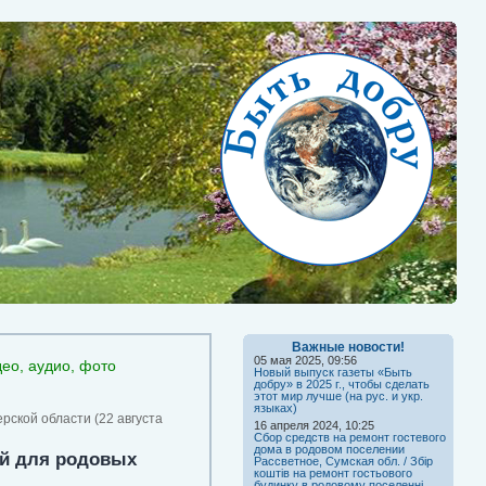
Важные новости!
05 мая 2025, 09:56
део, аудио, фото
Новый выпуск газеты «Быть
добру» в 2025 г., чтобы сделать
этот мир лучше (на рус. и укр.
языках)
ской области (22 августа
16 апреля 2024, 10:25
Сбор средств на ремонт гостевого
дома в родовом поселении
й для родовых
Рассветное, Сумская обл. / Збір
коштів на ремонт гостьового
будинку в родовому поселенні