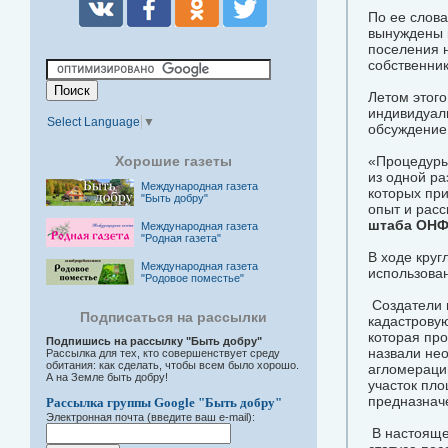
По ее слов
вынуждены к
поселения н
собственник
Летом этого
индивидуаль
Select Language
▼
обсуждение
Хорошие газеты
«Процедуры
из одной ра
Международная газета
которых пр
"Быть добру"
опыт и рас
штаба ОНФ
Международная газета
"Родная газета"
В ходе круг
Международная газета
использован
"Родовое поместье"
Создатели п
Подписаться на рассылки
кадастровую
которая про
Подпишись на рассылку "Быть добру"
назвали нео
Рассылка для тех, кто совершенствует среду
обитания: как сделать, чтобы всем было хорошо.
агломераци
А на Земле быть добру!
участок пл
предназнач
Рассылка группы Google "Быть добру"
Электронная почта (введите ваш e-mail):
В настояще