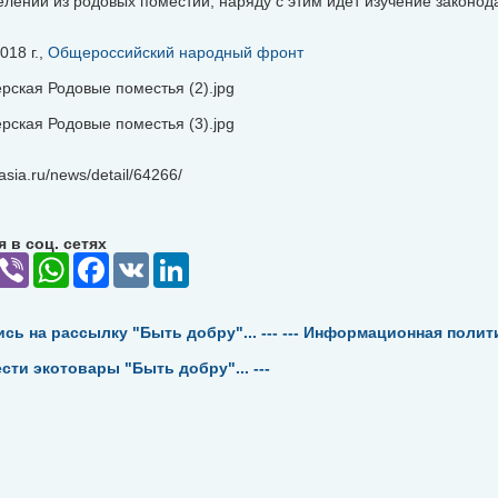
елений из родовых поместий, наряду с этим идет изучение законод
018 г.,
Общероссийский народный фронт
tasia.ru/news/detail/64266/
 в соц. сетях
elegram
Viber
WhatsApp
Facebook
VK
LinkedIn
ись на рассылку "Быть добру"... ---
--- Информационная политик
ести экотовары "Быть добру"... ---