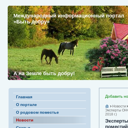
Международный информационный портал
«Быть добру»
А на Земле быть добру!
Добавить но
Главная
О портале
Новости
Эксперты ОНФ
О родовом поместье
2018 г.)
Новости
Эксперты
поместий 
Статьи