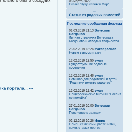
ательного опыта соседних
06 марта 2022
Сказка "Куда катится Мир"
---
Статьи из родовых поместий
Последние сообщения форума
01.03.2019 21:13
Вячеслав
Богданов
Личная страничка Вячеслава
Богданова и «плоды» творчества
26.02.2019 18:24
МаксКраснов
Новые выпуски газет
12.02.2019 12:50
swan
Существующие родовые
поселения
12.02.2019 12:48
swan
Семинар для родителей и детей
"Родители вместо гаджетов"
а портала... ---
12.02.2019 12:42
swan
Общероссийские митинги "Россия
не помойка"
27.01.2019 20:00
Вячеслав
Богданов
Пояснение к разделу
02.12.2018 10:26
Илвир
Обмен семенами, растениями,
поиск старых сортов