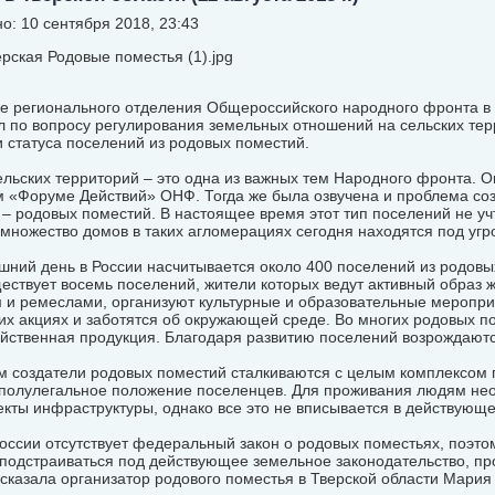
о: 10 сентября 2018, 23:43
е регионального отделения Общероссийского народного фронта в 
л по вопросу регулирования земельных отношений на сельских тер
 статуса поселений из родовых поместий.
льских территорий – это одна из важных тем Народного фронта. 
м «Форуме Действий» ОНФ. Тогда же была озвучена и проблема со
 – родовых поместий. В настоящее время этот тип поселений не учт
 множество домов в таких агломерациях сегодня находятся под угр
ний день в России насчитывается около 400 поселений из родовы
ествует восемь поселений, жители которых ведут активный образ 
 и ремеслами, организуют культурные и образовательные мероприя
их акциях и заботятся об окружающей среде. Во многих родовых п
яйственная продукция. Благодаря развитию поселений возрождают
м создатели родовых поместий сталкиваются с целым комплексом 
 полулегальное положение поселенцев. Для проживания людям нео
кты инфраструктуры, однако все это не вписывается в действующе
оссии отсутствует федеральный закон о родовых поместьях, поэто
подстраиваться под действующее земельное законодательство, про
ссказала организатор родового поместья в Тверской области Мария