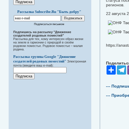
статуса пос
регионов.
Рассылка Subscribe.Ru "Быть добру"
22 августа 2
Подписаться письмом
Подпишись на рассылку "Движение
создателей родовых поместий"
Рассылка для тех, кому интересен образ жизни
на земле в гармонии с природой в своём
https://anas
родовом поместье. Родовое поместье – малая
родина.
Рассылка группы Google "Движение
создателей родовых поместий"
Электронная
Поделиться
почта (введите ваш e-mail):
Share
T
--- Подпиш
--- Приобр