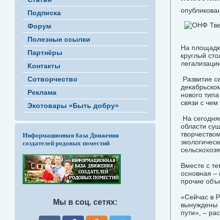
опубликован
Подписка
Форум
Полезные ссылки
На площадк
Партнёры
круглый сто
легализации
Контакты
Сотворчество
Развитие се
декабрьско
Реклама
нового типа
связи с чем
Экотовары «Быть добру»
На сегодняш
области сущ
творчеством
Информационная база Движения
экологическ
создателей родовых поместий
сельскохоз
Вместе с те
основная –
прочие объе
«Сейчас в Р
Мы в соц. сетях:
вынуждены 
пути», – ра