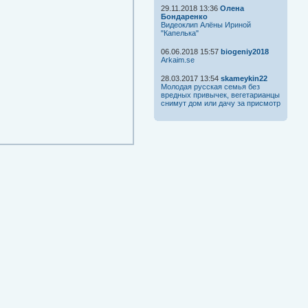
29.11.2018 13:36
Олена
Бондаренко
Видеоклип Алёны Ириной
"Капелька"
06.06.2018 15:57
biogeniy2018
Arkaim.se
28.03.2017 13:54
skameykin22
Молодая русская семья без
вредных привычек, вегетарианцы
снимут дом или дачу за присмотр