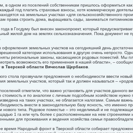
ам, в одном из поселений собственникам пришлось оформиться ка
аждый год платить страховые взносы, хотя коммерческую деятельн
аходятся на земельных участках «для сельскохозяйственного произ
ам права строить дома, выращивать сады, заниматься питомниково
 года в Госдуму был внесен законопроект, который предусматривае
ный жилой дом на землях сельхозназначения. Пока документ не п
.
 оформления земельных участков на сегодняшний день достаточно
зрешенной категории использования в другую очень непросто. Одна
иняты региональные законы, касающиеся родовых поместий. Мы пл
смотреть возможность его применения в нашей области», – сообщи
 в Тверской области Вячеслав Щербаков
.
лого стола прозвучали предложения о необходимости ввести новый
ия земельных участков, который так и должен называться – «родо
оселений отметили, что важно установить для участков данного в
 стоимость и по аналогии с личным подсобным хозяйством нужно п
изведена на таких участках, не облагается налогами. Самым важн
бходимость внести в законодательную базу ясность, что именно п
и нового типа. Родовое поместье – это неделимый и не подлежащ
ощадью 1 га или чуть более с расположенными на нем строениями 
енными для проживания и ведения хозяйства семьи правообладате
е время Народный фронт в Тверской области собирает предложен