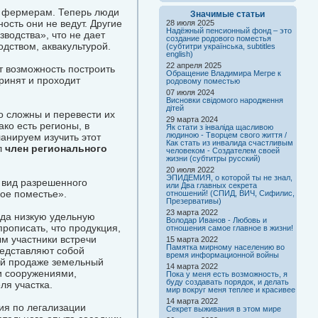
к фермерам. Теперь люди
Значимые статьи
ость они не ведут. Другие
28 июля 2025
Надёжный пенсионный фонд – это
водства», что не дает
создание родового поместья
дством, аквакультурой.
(субтитри українська, subtitles
english)
22 апреля 2025
т возможность построить
Обращение Владимира Мегре к
ринят и проходит
родовому поместью
07 июля 2024
Висновки свідомого народження
дітей
 сложны и перевести их
29 марта 2024
ко есть регионы, в
Як стати з інваліда щасливою
людиною - Творцем свого життя /
анируем изучить этот
Как стать из инвалида счастливым
л
член регионального
человеком - Создателем своей
жизни (субтитры русский)
20 июля 2022
ЭПИДЕМИЯ, о которой ты не знал,
 вид разрешенного
или Два главных секрета
вое поместье».
отношений! (СПИД, ВИЧ, Сифилис,
Презервативы)
23 марта 2022
ида низкую удельную
Володар Иванов - Любовь и
рописать, что продукция,
отношения самое главное в жизни!
ым участники встречи
15 марта 2022
Памятка мирному населению во
редставляют собой
время информационной войны
ий продаже земельный
14 марта 2022
и сооружениями,
Пока у меня есть возможность, я
буду создавать порядок, и делать
ля участка.
мир вокруг меня теплее и красивее
14 марта 2022
ия по легализации
Секрет выживания в этом мире