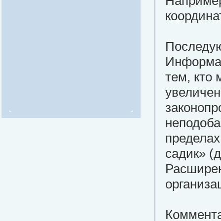
Например
координа
Последую
Информа
тем, кто
увеличен
законопр
неподоба
пределах
садик» (д
Расширен
организа
Коммента