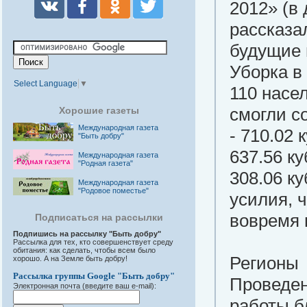
2012» (в
рассказа
будущие 
Уборка в
Select Language
▼
110 насе
смогли с
Хорошие газеты
Международная газета
- 710.02 
"Быть добру"
637.56 ку
Международная газета
"Родная газета"
308.06 к
Международная газета
"Родовое поместье"
усилия, 
вовремя 
Подписаться на рассылки
Подпишись на рассылку "Быть добру"
Рассылка для тех, кто совершенствует среду
обитания: как сделать, чтобы всем было
Регионы
хорошо. А на Земле быть добру!
Рассылка группы Google "Быть добру"
Проведен
Электронная почта (введите ваш e-mail):
работы б