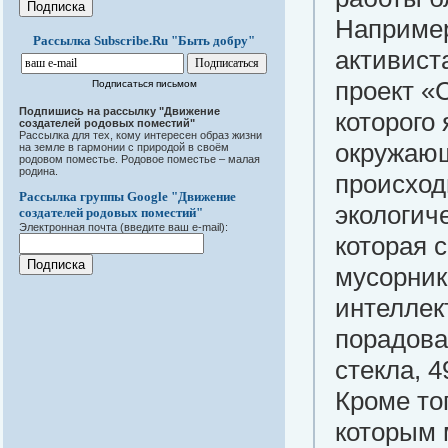
Например
Рассылка Subscribe.Ru "Быть добру"
активист
проект «
Подписаться письмом
Подпишись на рассылку "Движение
которого
создателей родовых поместий"
Рассылка для тех, кому интересен образ жизни
окружающ
на земле в гармонии с природой в своём
родовом поместье. Родовое поместье – малая
родина.
происход
Рассылка группы Google "Движение
экологич
создателей родовых поместий"
Электронная почта (введите ваш e-mail):
которая 
мусорник
интеллек
порадова
стекла, 4
Кроме то
которым 