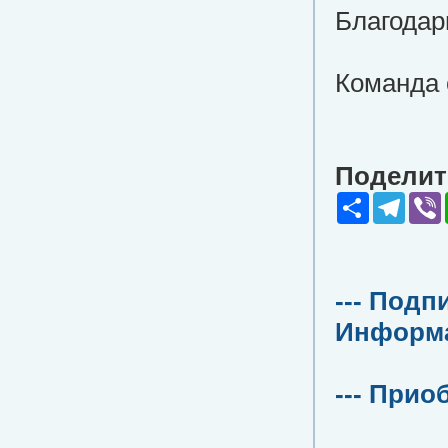
Благодар
Команда 
Поделить
Share
Teleg
V
--- Подп
Информац
--- Прио