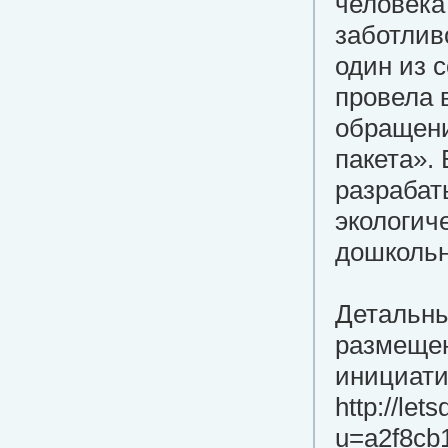
человека
заботлив
один из 
провела 
обращени
пакета».
разрабаты
экологич
дошкольн
Детальны
размещен
инициатив
http://let
u=a2f8cb