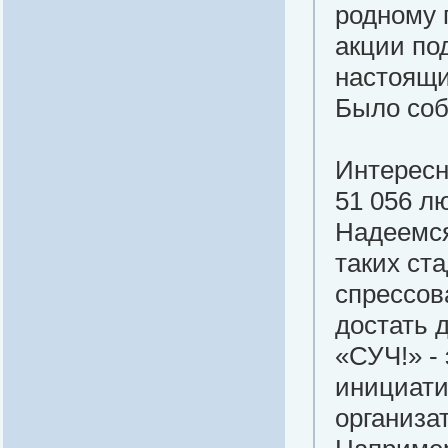
родному 
акции по
настоящи
Было соб
Интересн
51 056 л
Надеемся
таких ст
спрессов
достать 
«СУЧ!» -
инициатив
организа