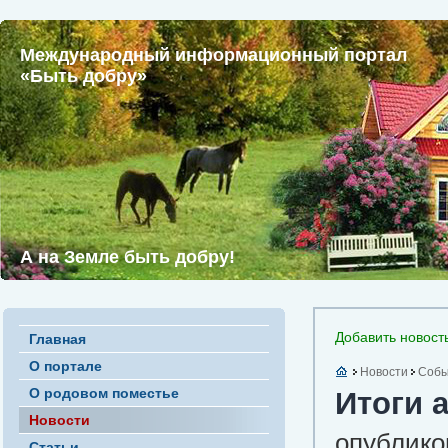
Международный информационный портал
«Быть добру»
А на Земле быть добру!
Добавить новост
Главная
О портале
Новости
Собы
О родовом поместье
Итоги 
Новости
опублико
Статьи