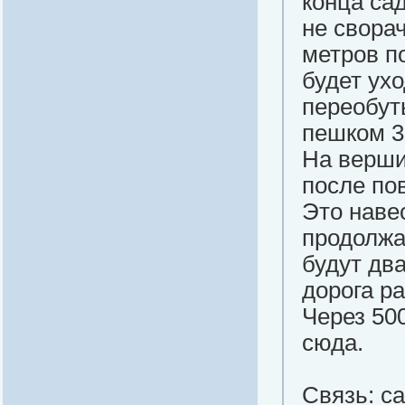
конца са
не сворач
метров п
будет ухо
переобут
пешком 3
На верши
после по
Это навес
продолжа
будут дв
дорога р
Через 50
сюда.
Связь: с