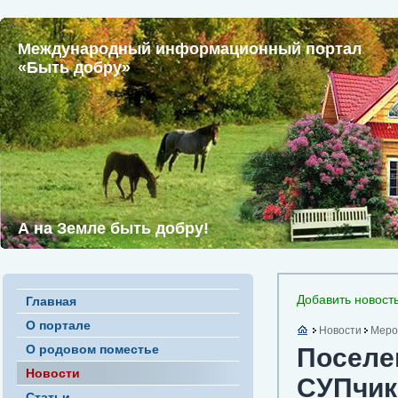
Международный информационный портал
«Быть добру»
А на Земле быть добру!
Добавить новост
Главная
О портале
Новости
Меро
О родовом поместье
Поселе
Новости
СУПчик 
Статьи