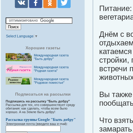
Питание:
вегетари
Днём с в
Select Language
▼
отдыхаем
Хорошие газеты
катаемся
Международная газета
стройки,
"Быть добру"
встречи 
Международная газета
"Родная газета"
животных
Международная газета
"Родовое поместье"
Вы также
Подписаться на рассылки
пообщать
Подпишись на рассылку "Быть добру"
Рассылка для тех, кто совершенствует среду
обитания: как сделать, чтобы всем было
хорошо. А на Земле быть добру!
Что взять
Рассылка группы Google "Быть добру"
Электронная почта (введите ваш e-mail):
замарать