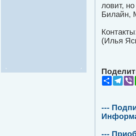
ловит, но
Билайн, 
Контакты
(Илья Яс
Поделить
Share
Teleg
V
--- Подп
Информац
--- Прио