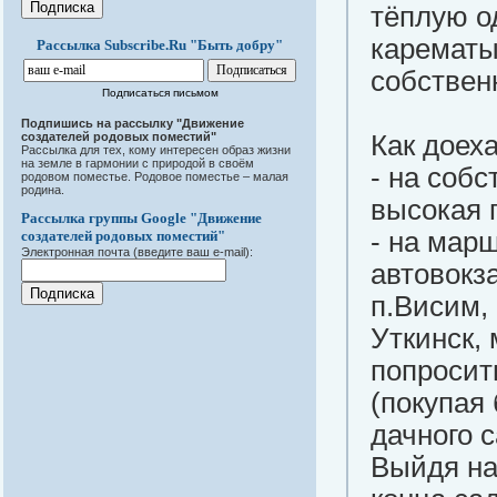
тёплую о
карематы
Рассылка Subscribe.Ru "Быть добру"
собственн
Подписаться письмом
Подпишись на рассылку "Движение
создателей родовых поместий"
Как доеха
Рассылка для тех, кому интересен образ жизни
на земле в гармонии с природой в своём
- на собс
родовом поместье. Родовое поместье – малая
родина.
высокая 
Рассылка группы Google "Движение
- на марш
создателей родовых поместий"
Электронная почта (введите ваш e-mail):
автовокз
п.Висим,
Уткинск,
попросит
(покупая 
дачного 
Выйдя на