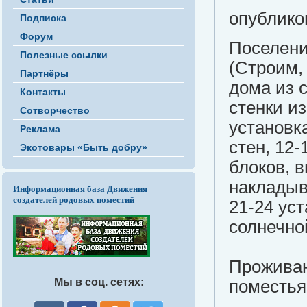
опубликов
Подписка
Форум
Поселени
Полезные ссылки
(Строим,
Партнёры
дома из 
Контакты
стенки и
Сотворчество
установк
Реклама
стен, 12
Экотовары «Быть добру»
блоков, 
накладыв
Информационная база Движения
создателей родовых поместий
21-24 ус
солнечно
Проживан
Мы в соц. сетях:
поместья