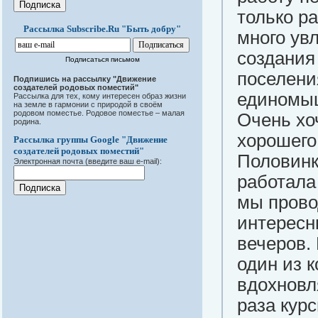
только р
Рассылка Subscribe.Ru "Быть добру"
много ув
создания
Подписаться письмом
поселени
Подпишись на рассылку "Движение
создателей родовых поместий"
единомы
Рассылка для тех, кому интересен образ жизни
на земле в гармонии с природой в своём
родовом поместье. Родовое поместье – малая
Очень хо
родина.
хорошего
Рассылка группы Google "Движение
создателей родовых поместий"
Половинку
Электронная почта (введите ваш e-mail):
работала
мы прово
интересн
вечеров.
один из к
вдохновл
раза кур