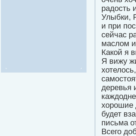
радость 
Улыбки, 
и при по
сейчас р
маслом и
Какой я 
Я вижу ж
хотелось
самостоя
деревья 
каждодне
хорошие 
будет вз
письма от
Всего доб