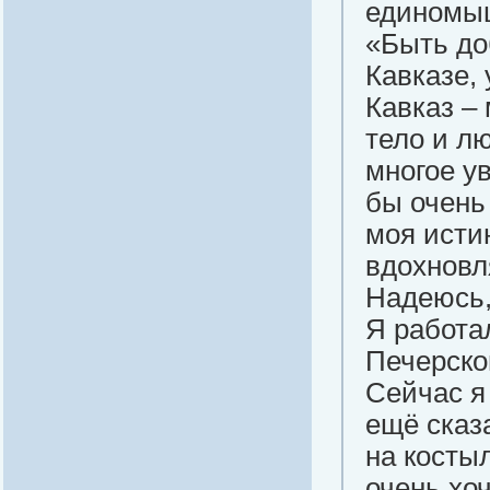
единомыш
«Быть до
Кавказе,
Кавказ –
тело и л
многое у
бы очень
моя исти
вдохновл
Надеюсь,
Я работа
Печерской
Сейчас я
ещё сказ
на косты
очень хо