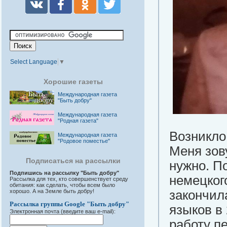
Select Language
▼
Хорошие газеты
Международная газета
"Быть добру"
Международная газета
"Родная газета"
Возникло
Международная газета
"Родовое поместье"
Меня зов
Подписаться на рассылки
нужно. П
Подпишись на рассылку "Быть добру"
немецког
Рассылка для тех, кто совершенствует среду
обитания: как сделать, чтобы всем было
закончил
хорошо. А на Земле быть добру!
Рассылка группы Google "Быть добру"
языков в 
Электронная почта (введите ваш e-mail):
работу п