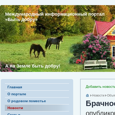
Международный информационный портал
«Быть добру»
А на Земле быть добру!
Добавить новост
Главная
О портале
Новости
Объя
О родовом поместье
Брачно
Новости
опубликов
Статьи