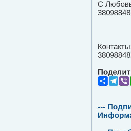
С Любовь
38098848
Контакты
38098848
Поделить
Share
Teleg
V
--- Подп
Информац