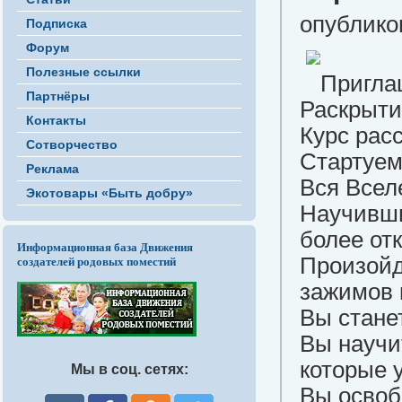
опубликов
Подписка
Форум
Полезные ссылки
Пригла
Партнёры
Раскрыти
Контакты
Курс рас
Сотворчество
Стартуем
Реклама
Вся Всел
Экотовары «Быть добру»
Научивши
более от
Информационная база Движения
Произойд
создателей родовых поместий
зажимов 
Вы стане
Вы научи
которые 
Мы в соц. сетях:
Вы освоб