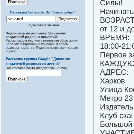
Силы!
Начинать
Рассылка Subscribe.Ru "Быть добру"
ВОЗРАСТ
Подписаться письмом
от 12 и 
Подпишись на рассылку "Движение
ВРЕМЯ:
создателей родовых поместий"
Рассылка для тех, кому интересен образ жизни
18:00-21:
на земле в гармонии с природой в своём
родовом поместье. Родовое поместье – малая
родина.
Первое з
Рассылка группы Google "Движение
КАЖДУЮ 
создателей родовых поместий"
Электронная почта (введите ваш e-mail):
АДРЕС:
Харков
Улица Ко
Метро 23
Издател
Клуб ска
Большой
УЧАСТИЕ