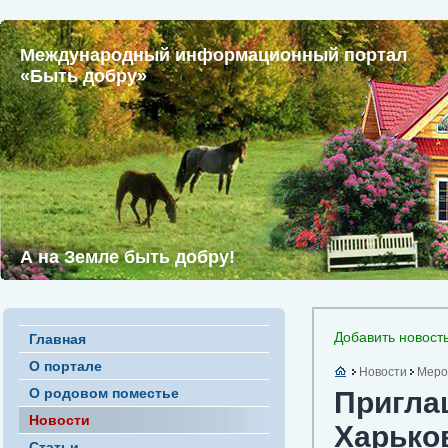
Международный информационный портал
«Быть добру»
А на Земле быть добру!
Добавить новост
Главная
О портале
Новости
Меро
О родовом поместье
Пригла
Новости
Харько
Статьи