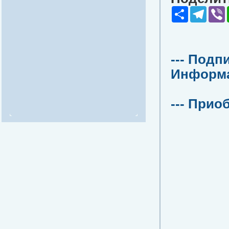
Share
Teleg
V
--- Подп
Информац
--- Прио