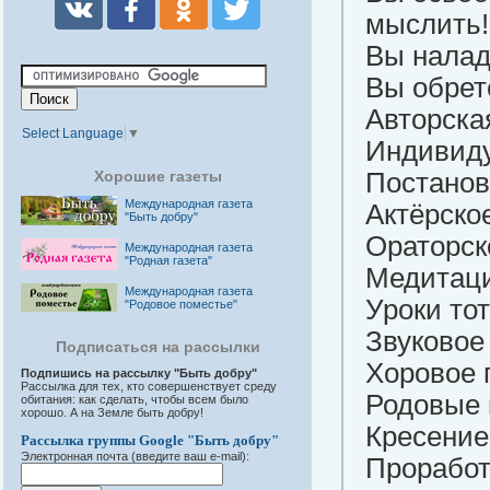
мыслить!
Вы налад
Вы обрет
Авторска
Select Language
▼
Индивиду
Хорошие газеты
Постанов
Международная газета
Актёрско
"Быть добру"
Ораторск
Международная газета
"Родная газета"
Медитац
Международная газета
Уроки то
"Родовое поместье"
Звуковое
Подписаться на рассылки
Хоровое 
Подпишись на рассылку "Быть добру"
Рассылка для тех, кто совершенствует среду
Родовые 
обитания: как сделать, чтобы всем было
хорошо. А на Земле быть добру!
Кресение
Рассылка группы Google "Быть добру"
Электронная почта (введите ваш e-mail):
Проработ