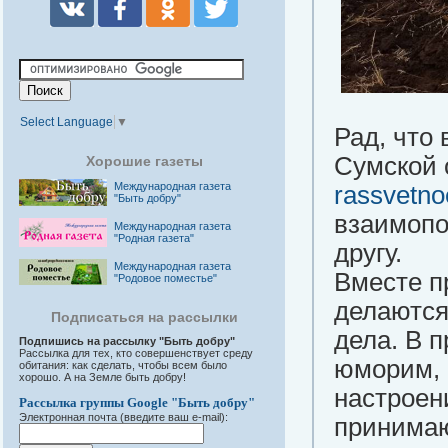
Select Language
▼
Рад, что
Сумской 
Хорошие газеты
Международная газета
rassvetno
"Быть добру"
взаимопо
Международная газета
"Родная газета"
другу.
Международная газета
Вместе п
"Родовое поместье"
делаются
Подписаться на рассылки
дела. В 
Подпишись на рассылку "Быть добру"
Рассылка для тех, кто совершенствует среду
юморим, 
обитания: как сделать, чтобы всем было
хорошо. А на Земле быть добру!
настроен
Рассылка группы Google "Быть добру"
Электронная почта (введите ваш e-mail):
принимаю