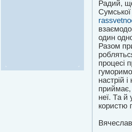
Радий, щ
Сумської
rassvetno
взаємодо
один одн
Разом пр
робляться
процесі п
гуморимо
настрій і
приймає, 
неї. Та й
користю 
Вячеслав 