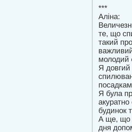
***
Аліна:
Величезна
те, що сп
такий про
важливий 
молодий 
Я довгий 
спилюван
посадкам.
Я була п
акуратно
будинок т
А ще, що
дня допо