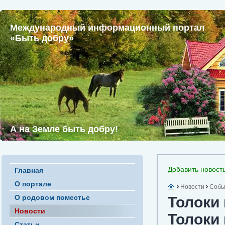
Международный информационный портал
«Быть добру»
А на Земле быть добру!
Добавить новост
Главная
О портале
Новости
Собы
О родовом поместье
Толоки 
Новости
Толоки 
Статьи