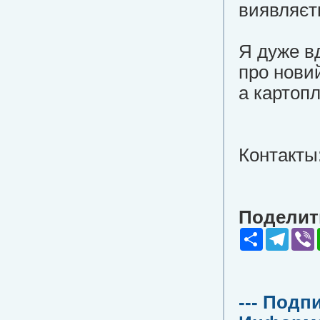
виявляєть
Я дуже вд
про нови
а картоп
Контакты
Поделить
Share
Teleg
V
--- Подп