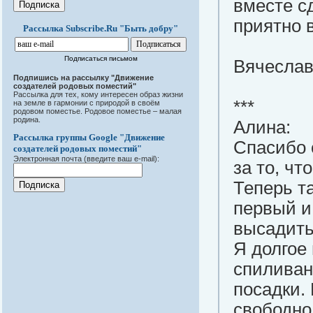
вместе с
приятно 
Рассылка Subscribe.Ru "Быть добру"
Подписаться письмом
Вячеслав 
Подпишись на рассылку "Движение
создателей родовых поместий"
Рассылка для тех, кому интересен образ жизни
***
на земле в гармонии с природой в своём
родовом поместье. Родовое поместье – малая
родина.
Алина:
Рассылка группы Google "Движение
Спасибо 
создателей родовых поместий"
Электронная почта (введите ваш e-mail):
за то, чт
Теперь та
первый и
высадить
Я долгое
спиливан
посадки.
свободно