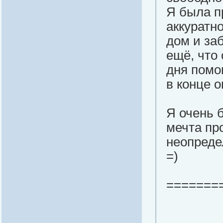
Я была п
аккуратн
дом и за
ещё, что 
дня помо
в конце 
Я очень 
мечта пр
неопреде
=)
=======