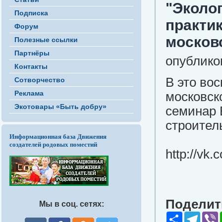
"Эколог
Подписка
практик
Форум
москов
Полезные ссылки
Партнёры
опубликов
Контакты
В это вос
Сотворчество
Реклама
московск
Экотовары «Быть добру»
семинар 
строитель
Информационная база Движения
создателей родовых поместий
http://v
Поделить
Мы в соц. сетях:
Share
Teleg
V