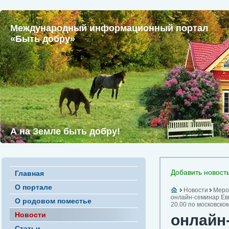
Международный информационный портал
«Быть добру»
А на Земле быть добру!
Добавить новост
Главная
О портале
Новости
Меро
онлайн-семинар Евг
О родовом поместье
20.00 по московско
Новости
онлайн
Статьи