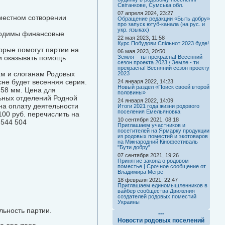
Світанкове, Сумська обл.
07 апреля 2024, 23:27
местном сотворении
Обращение редакции «Быть добру»
про запуск ютуб-канала (на рус. и
укр. языках)
бходимы финансовые
22 мая 2023, 11:58
Курс Побудови Спільнот 2023 буде!
орые помогут партии на
06 мая 2023, 20:50
 и оказывать помощь
Земля – ты прекрасна! Весенний
сезон проекта 2023 / Земле - ти
прекрасна! Весняний сезон проекту
ам и слоганам Родовых
2023
сне будет весенняя серия.
24 января 2022, 14:23
Новый раздел «Поиск своей второй
 58 мм. Цена для
половины»
льных отделений Родной
24 января 2022, 14:09
 на оплату деятельности
Итоги 2021 года жизни родового
поселения Емельяновка
00 руб. перечислить на
10 сентября 2021, 08:18
 544 504
Приглашаем участников и
посетителей на Ярмарку продукции
из родовых поместий и экотоваров
на Міжнародний Кінофестиваль
"Бути добру"
07 сентября 2021, 19:26
Принятие закона о родовом
поместье | Срочное сообщение от
Владимира Мегре
18 февраля 2021, 22:47
Приглашаем единомышленников в
вайбер сообщества Движения
создателей родовых поместий
Украины
льность партии.
---
Новости родовых поселений