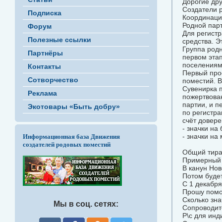
Дорогие дру
Создатели 
Подписка
Координаци
Родной парт
Форум
Для регист
Полезные ссылки
средства. Э
Группа род
Партнёры
первом этап
поселениям
Контакты
Первый прое
Сотворчество
поместий. В
Сувенирка п
Реклама
пожертвован
партии, и п
Экотовары «Быть добру»
по регистра
счёт довер
- значки на 
- значки на
Информационная база Движения
создателей родовых поместий
Общий тираж
Примерный 
В канун Нов
Потом будет
С 1 декабря
Прошу помо
Сколько зна
Мы в соц. сетях:
Сопроводите
Р\с для ин