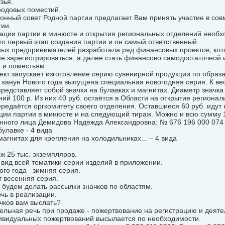
зья.
родовых поместий.
онный совет Родной партии предлагает Вам принять участие в сов
ии.
рации партии в минюсте и открытия региональных отделений нео
то первый этап создания партии и он самый ответственный.
ных предпринимателей разработала ряд финансовых проектов, кот
е зарегистрироваться, а далее стать финансово самодостаточной
 и поместьям.
кт запускает изготовление серию сувенирной продукции по образ
 канун Нового года выпущена специальная новогодняя серия. К ве
редставляет собой значки на булавках и магнитах. Диаметр значка
ий 100 р. Из них 40 руб. остаётся в Области на открытие региона
ередаётся оргкомитету своего отделения. Оставшиеся 60 руб. идут
ции партии в минюсте и на следующий тираж. Можно и всю сумму 1
енного лица Демидова Надежда Александровна: № 676 196 000 074
булавке - 4 вида
 магнитах для крепления на холодильниках... – 4 вида
 25 тыс. экземпляров.
вид всей тематики серии изделий в приложении.
ого года –зимняя серия.
 весенняя серия.
 будем делать рассылки значков по областям.
чь в реализации.
чков вам выслать?
льная речь при продаже - пожертвование на регистрацию и деяте
дивидуальных пожертвований высылается по необходимости.