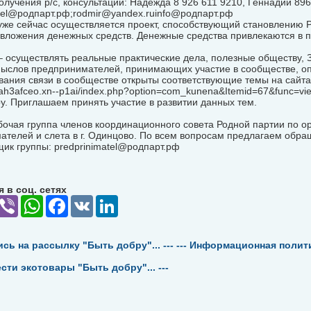
олучения р/с, консультаций: Надежда 8 926 611 9210, Геннадий 89
tel@родпарт.рф;
rodmir@yandex.ruinfo
@родпарт.рф
уже сейчас осуществляется проект, способствующий становлению Р
вложения денежных средств. Денежные средства привлекаются в п
 осуществлять реальные практические дела, полезные обществу, З
мыслов предпринимателей, принимающих участие в сообществе, о
ания связи в сообществе открыты соответствующие темы на сайта
80ah3afceo.xn--p1ai/index.php?option=com_kunena&Itemid=67&func=vi
у. Приглашаем принять участие в развитии данных тем.
очая группа членов координационного совета Родной партии по о
телей и слета в г. Одинцово. По всем вопросам предлагаем обра
ик группы: predprinimatel@родпарт.рф
 в соц. сетях
elegram
Viber
WhatsApp
Facebook
VK
LinkedIn
ись на рассылку "Быть добру"... ---
--- Информационная политик
ести экотовары "Быть добру"... ---