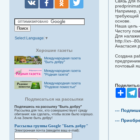
Связь для п
predprinima
Например, 
требующий 
основе.
Наша цель –
Чистоту по
Для налажив
Select Language
▼
http://xn--
Анастасия.р
Хорошие газеты
Создана раб
Международная газета
предпринима
"Быть добру"
почтовый ящ
Международная газета
"Родная газета"
Международная газета
Поделиться
"Родовое поместье"
Share
T
Подписаться на рассылки
Подпишись на рассылку "Быть добру"
--- Подпиш
Рассылка для тех, кто совершенствует среду
обитания: как сделать, чтобы всем было хорошо.
А на Земле быть добру!
--- Приобр
Рассылка группы Google "Быть добру"
Электронная почта (введите ваш e-mail):