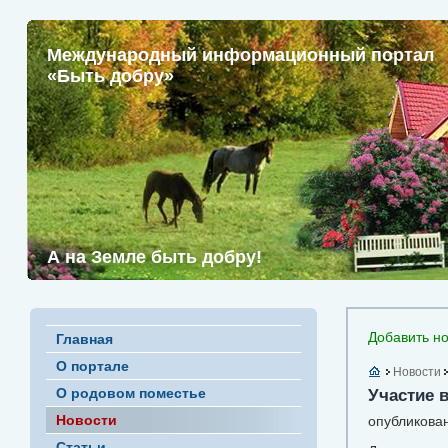
Международный информационный портал
«Быть добру»
А на Земле быть добру!
Добавить но
Главная
О портале
Новости
О родовом поместье
Участие 
Новости
опубликован
Статьи