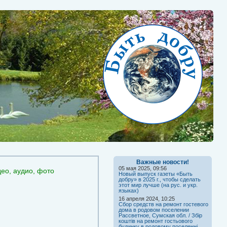
Важные новости!
05 мая 2025, 09:56
део, аудио, фото
Новый выпуск газеты «Быть
добру» в 2025 г., чтобы сделать
этот мир лучше (на рус. и укр.
языках)
16 апреля 2024, 10:25
Сбор средств на ремонт гостевого
дома в родовом поселении
Рассветное, Сумская обл. / Збір
коштів на ремонт гостьового
будинку в родовому поселенні