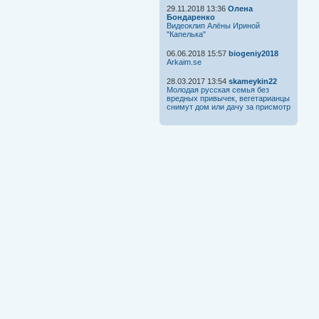
29.11.2018 13:36
Олена
Бондаренко
Видеоклип Алёны Ириной
"Капелька"
06.06.2018 15:57
biogeniy2018
Arkaim.se
28.03.2017 13:54
skameykin22
Молодая русская семья без
вредных привычек, вегетарианцы
снимут дом или дачу за присмотр