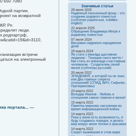
60 650 7080
Значимые статьи
28 июля 2025
одной партии,
Надёжный пенсионный фонд – это
роект на возвратной
создание родового поместья
(субтитри українська, subtitles
english)
КР, Рп
22 апреля 2025
пределят люди.
Обращение Владимира Мегре к
х родпарт.рф,
родовому поместью
ew&catid=19&id=3110,
07 июля 2024
Висновки свідомого народження
дітей
29 марта 2024
рганизации встречи
Як стати з інваліда щасливою
людиною - Творцем свого життя /
щаться на электронный
Как стать из инвалида счастливым
человеком - Создателем своей
жизни (субтитры русский)
20 июля 2022
ЭПИДЕМИЯ, о которой ты не знал,
или Два главных секрета
отношений! (СПИД, ВИЧ, Сифилис,
Презервативы)
23 марта 2022
Володар Иванов - Любовь и
отношения самое главное в жизни!
15 марта 2022
Памятка мирному населению во
а портала... ---
время информационной войны
14 марта 2022
Пока у меня есть возможность, я
буду создавать порядок, и делать
мир вокруг меня теплее и красивее
14 марта 2022
Секрет выживания в этом мире