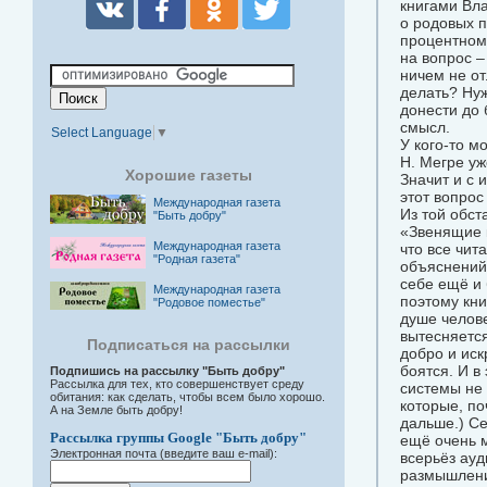
книгами Вла
о родовых п
процентном 
на вопрос –
ничем не от
делать? Нуж
донести до 
смысл.
Select Language
▼
У кого-то м
Н. Мегре уж
Хорошие газеты
Значит и с 
этот вопрос
Международная газета
Из той обст
"Быть добру"
«Звенящие к
Международная газета
что все чит
"Родная газета"
объяснений 
себе ещё и
Международная газета
поэтому кни
"Родовое поместье"
душе челове
вытесняется
Подписаться на рассылки
добро и иск
боятся. И в
Подпишись на рассылку "Быть добру"
Рассылка для тех, кто совершенствует среду
системы не 
обитания: как сделать, чтобы всем было хорошо.
которые, по
А на Земле быть добру!
дальше.) Се
Рассылка группы Google "Быть добру"
ещё очень м
Электронная почта (введите ваш e-mail):
всерьёз ауд
размышлений