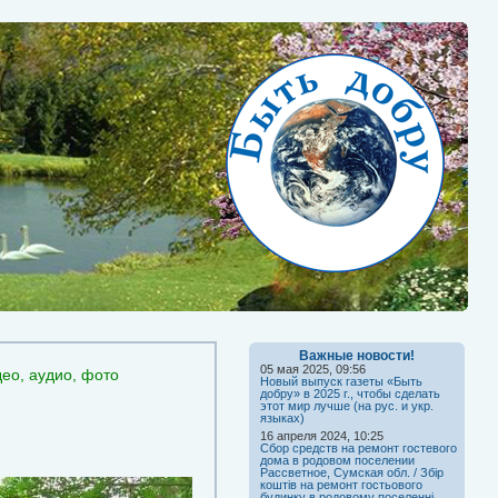
Важные новости!
05 мая 2025, 09:56
део, аудио, фото
Новый выпуск газеты «Быть
добру» в 2025 г., чтобы сделать
этот мир лучше (на рус. и укр.
языках)
16 апреля 2024, 10:25
Сбор средств на ремонт гостевого
дома в родовом поселении
Рассветное, Сумская обл. / Збір
коштів на ремонт гостьового
будинку в родовому поселенні