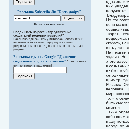
одна знако
них, увидев
получается,
Рассылка Subscribe.Ru "Быть добру"
Владимира 
Но это вовс
если можно
Подписаться письмом
осмысливают
Подпишись на рассылку "Движение
творить поз
создателей родовых поместий"
поддержат, 
Рассылка для тех, кому интересен образ жизни
на земле в гармонии с природой в своём
сказать, на
родовом поместье. Родовое поместье – малая
есть для 
родина.
На первый в
Рассылка группы Google "Движение
задача. Но 
создателей родовых поместий"
этого вовсе
Электронная
почта (введите ваш e-mail):
в сознании 
в чём не уб
сегодняшнем
пример: еде
России». Эт
человека. С
мировоззрен
то, что озн
быть смелее
с
Таким обра
себе вниман
нашу польз
народная и