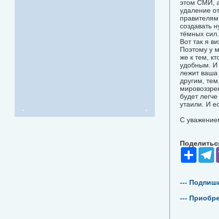
этом СМИ, а
удаление о
правителям 
создавать н
тёмных сил.
Вот так я 
Поэтому у 
же к тем, к
удобным. И 
лежит ваша 
другим, тем
мировоззрен
будет легче
утаили. И е
С уважением
Поделиться
Share
T
--- Подпиш
--- Приобр