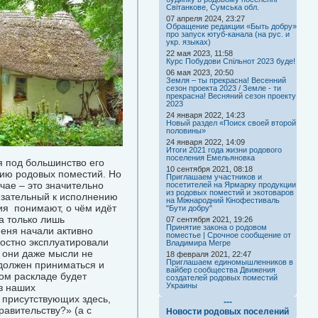
Світанкове, Сумська обл.
07 апреля 2024, 23:27
Обращение редакции «Быть добру»
про запуск ютуб-канала (на рус. и
укр. языках)
22 мая 2023, 11:58
Курс Побудови Спільнот 2023 буде!
06 мая 2023, 20:50
Земля – ты прекрасна! Весенний
сезон проекта 2023 / Земле - ти
прекрасна! Весняний сезон проекту
2023
24 января 2022, 14:23
Новый раздел «Поиск своей второй
половины»
24 января 2022, 14:09
Итоги 2021 года жизни родового
поселения Емельяновка
я под большинство его
10 сентября 2021, 08:18
нию родовых поместий. Но
Приглашаем участников и
чае – это значительно
посетителей на Ярмарку продукции
из родовых поместий и экотоваров
язательный к исполнению
на Міжнародний Кінофестиваль
ия понимают, о чём идёт
"Бути добру"
а только лишь
07 сентября 2021, 19:26
Принятие закона о родовом
меня начали активно
поместье | Срочное сообщение от
лостно эксплуатировали
Владимира Мегре
о они даже мысли не
18 февраля 2021, 22:47
Приглашаем единомышленников в
 должен приниматься и
вайбер сообщества Движения
ком раскладе будет
создателей родовых поместий
Украины
из наших
 присутствующих здесь,
---
равительству?» (а с
Новости родовых поселений