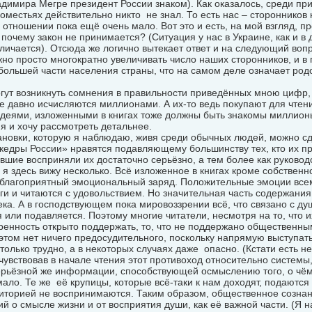
димира Мегре президент России знаком). Как оказалось, среди пр
оместьях действительно никто не знал. То есть нас – сторонников 
отношении пока ещё очень мало. Вот это и есть, на мой взгляд, пр
 почему закон не принимается? (Ситуация у нас в Украине, как и в 
личается). Отсюда же логично вытекает ответ и на следующий вопр
но просто многократно увеличивать число наших сторонников, и в
большей части населения страны, что на самом деле означает родо
огут возникнуть сомнения в правильности приведённых мною цифр, 
е давно исчисляются миллионами. А их-то ведь покупают для чтени
идеями, изложенными в книгах тоже должны быть знакомы миллион
 я и хочу рассмотреть детальнее.
ановки, которую я наблюдаю, живя среди обычных людей, можно сд
едры России» нравятся подавляющему большинству тех, кто их про
авшие восприняли их достаточно серьёзно, а тем более как руковод
я здесь вижу несколько. Всё изложенное в книгах кроме собствен
 благоприятный эмоциональный заряд. Положительные эмоции всем
ги и читаются с удовольствием. Но значительная часть содержания
ка. А в господствующем пока мировоззрении всё, что связано с ду
 или подавляется. Поэтому многие читатели, несмотря на то, что и
ренность открыто поддержать, то, что не поддержано общественн
 этом нет ничего предосудительного, поскольку напрямую выступа
только трудно, а в некоторых случаях даже опасно. (Кстати есть н
чувствовав в начале чтения этот противоход относительно системы,
рьёзной же информации, способствующей осмыслению того, о чём 
ало. Те же её крупицы, которые всё-таки к нам доходят, подаются
иторией не воспринимаются. Таким образом, общественное сознан
 о смысле жизни и от восприятия души, как её важной части. (Я н