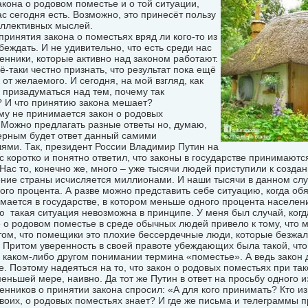
кона о родовом поместье и о той ситуации,
ас сегодня есть. Возможно, это принесёт пользу
оллективных мыслей.
принятия закона о поместьях вряд ли кого-то из
беждать. И не удивительно, что есть среди нас
нники, которые активно над законом работают.
ё-таки честно признать, что результат пока ещё
 от желаемого. И сегодня, на мой взгляд, как
 призадуматься над тем, почему так
? И что принятию закона мешает?
му не принимается закон о родовых
 Можно предлагать разные ответы но, думаю,
ерным будет ответ данный самими
ями. Так, президент России Владимир Путин на
с коротко и понятно ответил, что законы в государстве принимаютс
Нас то, конечно же, много – уже тысячи людей приступили к созда
ние страны исчисляется миллионами. И наши тысячи в данном слу
го процента. А разве можно представить себе ситуацию, когда об
мается в государстве, в котором меньше одного процента населен
 такая ситуация невозможна в принципе. У меня был случай, когд
о родовом поместье в среде обычных людей привело к тому, что 
том, что помещики это плохие бессердечные люди, которые безжа
 Притом уверенность в своей правоте убеждающих была такой, чт
 каком-либо другом понимании термина «поместье». А ведь закон
е. Поэтому надеяться на то, что закон о родовых поместьях при та
меньшей мере, наивно. Да тот же Путин в ответ на просьбу одного 
ников о принятии закона спросил: «А для кого принимать? Кто из
воих, о родовых поместьях знает? И где же письма и телеграммы п