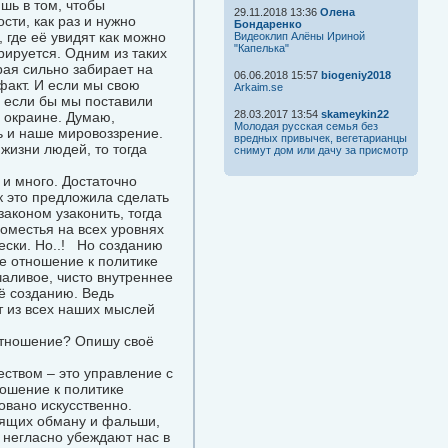
шь в том, чтобы
29.11.2018 13:36
Олена
ти, как раз и нужно
Бондаренко
 где её увидят как можно
Видеоклип Алёны Ириной
"Капелька"
рируется. Одним из таких
рая сильно забирает на
06.06.2018 15:57
biogeniy2018
 факт. И если мы свою
Arkaim.se
, если бы мы поставили
28.03.2017 13:54
skameykin22
о окраине. Думаю,
Молодая русская семья без
ть и наше мировоззрение.
вредных привычек, вегетарианцы
жизни людей, то тогда
снимут дом или дачу за присмотр
 и много. Достаточно
к это предложила сделать
законом узаконить, тогда
оместья на всех уровнях
ески. Но..! Но созданию
е отношение к политике
чаливое, чисто внутреннее
ё созданию. Ведь
т из всех наших мыслей
 отношение? Опишу своё
ством – это управление с
ношение к политике
вано искусственно.
оящих обману и фальши,
к негласно убеждают нас в