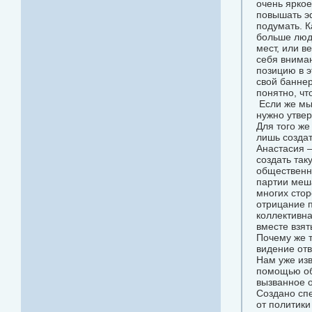
очень яркое
повышать эф
подумать. К
больше люде
мест, или в
себя вниман
позицию в э
свой баннер
понятно, чт
Если же мы 
нужно утве
Для того же
лишь создат
Анастасия –
создать так
общественно
партии меша
многих стор
отрицание п
коллективна
вместе взят
Почему же т
видение от
Нам уже изв
помощью обр
вызванное 
Создано сп
от политики