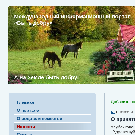
Международный информационный портал
«Быть добру»
А на Земле быть добру!
Добавить но
Главная
О портале
Новости
О родовом поместье
О принят
Новости
опубликован
Здравствуй
Статьи