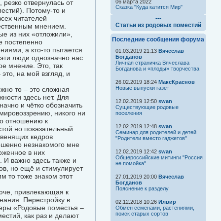
 резко отвернулась от
06 марта 2022
Сказка "Куда катится Мир"
естий). Потому-то и
всех читателей
---
Статьи из родовых поместий
общественным мнением.
рые из них «отложили»,
Последние сообщения форума
е постепенно
ниями, а кто-то пытается
01.03.2019 21:13
Вячеслав
 эти люди однозначно нас
Богданов
Личная страничка Вячеслава
е мнение. Это, так
Богданова и «плоды» творчества
это, на мой взгляд, и
26.02.2019 18:24
МаксКраснов
Новые выпуски газет
жно то – это сложная
ности здесь нет. Для
12.02.2019 12:50
swan
начно и чётко обозначить
Существующие родовые
мировоззрению, никого ни
поселения
по отношению к
12.02.2019 12:48
swan
стой но показательный
Семинар для родителей и детей
Звенящих кедров
"Родители вместо гаджетов"
ершенно незнакомого мне
ложенное в них
12.02.2019 12:42
swan
Общероссийские митинги "Россия
 И важно здесь также и
не помойка"
ов, но ещё и стимулирует
м то тоже знаком этот
27.01.2019 20:00
Вячеслав
Богданов
Пояснение к разделу
юче, привлекающая к
нания. Перестройку в
02.12.2018 10:26
Илвир
неры «Родовые поместья –
Обмен семенами, растениями,
поиск старых сортов
стий, как раз и делают