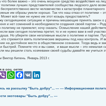
 что более важно – это очень мощное средство воздействия на лю
т политики лучших представителей сообщества людского дало воз
беспрепятственно вести человечество к катастрофе планетарного 
ужные им образы умели хорошо. Так что наш отказ от политики – эт
 Может всё-таки не нужно им этот козырь предоставлять?
вижу сегодняшнюю ситуацию и причины мешающие принять закон о 
меня и нет сомнений в необходимости создания своей партии – Ро
то политику не приемлет, хочу сказать: Осмысление нашей действит
если вам сегодня политика претит, то и не нужно вам в ней участвов
душа. Но уберите свои негативные мысли о политике и партии. Пу
, кто стремится взять политические вершины под наш контроль. И 
ие на достойное место в общественном сознании. Тогда ведь и з
 и быстрей. Помните что и вы сами, и ваши мысли – это немалая си
сли мы решили стать хозяевами своей судьбы давайте же учиться э
 Виктор Кипень. Январь 2013 г.
 в соц. сетях
elegram
Viber
WhatsApp
Facebook
VK
LinkedIn
ись на рассылку "Быть добру"... ---
--- Информационная политик
ести экотовары "Быть добру"... ---