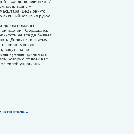
дей – средство влияния. И
можность тайным
масштаба. Ведь они-то
о сильный козырь в руках
родовом поместье.
дной партии. Обращаясь
ельности не всегда бывает
ать. Делайте то, к чему
сть они не мешают
выдвинуть наше
аконы нужные принимать
ла, которую от всех нас
той силой управлять.
а портала... ---