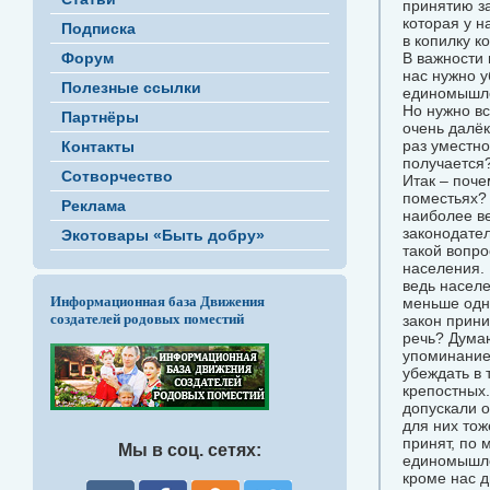
принятию за
которая у н
Подписка
в копилку к
Форум
В важности 
нас нужно у
Полезные ссылки
единомышле
Но нужно вс
Партнёры
очень далёк
раз уместно
Контакты
получается
Сотворчество
Итак – поче
поместьях?
Реклама
наиболее в
законодател
Экотовары «Быть добру»
такой вопро
населения. 
ведь населе
Информационная база Движения
меньше одно
создателей родовых поместий
закон прини
речь? Думаю
упоминание 
убеждать в 
крепостных.
допускали о
для них тож
принят, по 
Мы в соц. сетях:
единомышлен
кроме нас д