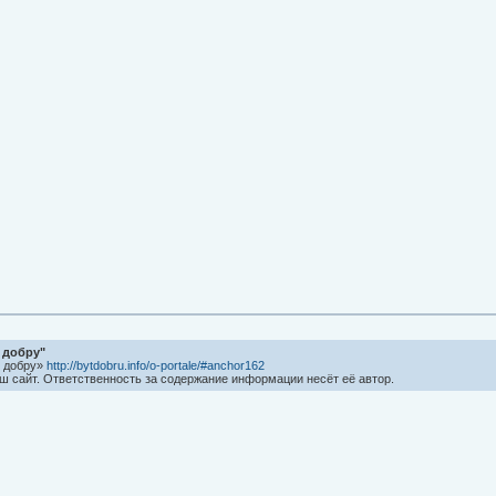
 добру"
ь добру»
http://bytdobru.info/o-portale/#anchor162
ш сайт. Ответственность за содержание информации несёт её автор.