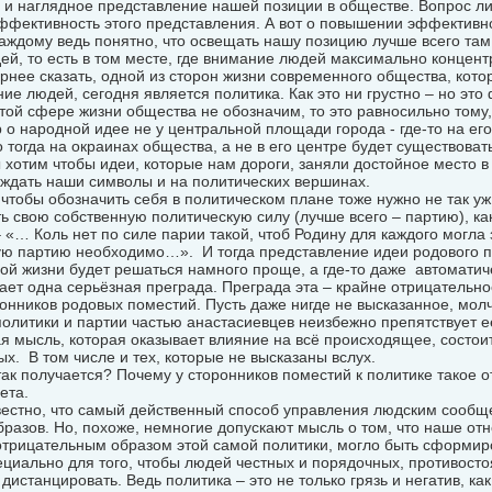
 и наглядное представление нашей позиции в обществе. Вопрос ли
фективность этого представления. А вот о повышении эффективнос
аждому ведь понятно, что освещать нашу позицию лучше всего там,
й, то есть в том месте, где внимание людей максимально концент
ернее сказать, одной из сторон жизни современного общества, кото
ие людей, сегодня является политика. Как это ни грустно – но это
той сфере жизни общества не обозначим, то это равносильно тому
 о народной идее не у центральной площади города - где-то на ег
о тогда на окраинах общества, а не в его центре будет существова
хотим чтобы идеи, которые нам дороги, заняли достойное место в 
рждать наши символы и на политических вершинах.
 чтобы обозначить себя в политическом плане тоже нужно не так уж
ь свою собственную политическую силу (лучше всего – партию), ка
 «… Коль нет по силе парии такой, чтоб Родину для каждого могла 
ую партию необходимо…». И тогда представление идеи родового п
й жизни будет решаться намного проще, а где-то даже автоматич
ет одна серьёзная преграда. Преграда эта – крайне отрицательно
онников родовых поместий. Пусть даже нигде не высказанное, мол
олитики и партии частью анастасиевцев неизбежно препятствует е
я мысль, которая оказывает влияние на всё происходящее, состои
ых. В том числе и тех, которые не высказаны вслух.
ак получается? Почему у сторонников поместий к политике такое
вета.
естно, что самый действенный способ управления людским сообще
азов. Но, похоже, немногие допускают мысль о том, что наше от
отрицательным образом этой самой политики, могло быть сформиро
ециально для того, чтобы людей честных и порядочных, противост
 дистанцировать. Ведь политика – это не только грязь и негатив, ка