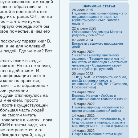
исутствовавших там людей
нового образа жизни – в
Значимые статьи
28 июля 2025
остой и понятный ответ
Надёжный пенсионный фонд – это
других странах СНГ, почти
создание родового поместья
(субтитри українська, subtitles
ос – а что же нужно
english)
 первую очередь хотя бы
22 апреля 2025
вое поместье, в чём его
Обращение Владимира Мегре к
родовому поместью
07 июля 2024
поскольку тиражи книг В.
Висновки свідомого народження
я, а не для коллекций.
дітей
ы людей. Где же они? Вот
29 марта 2024
Як стати з інваліда щасливою
людиною - Творцем свого життя /
елать такие выводы:
Как стать из инвалида счастливым
читал. Но это не значит,
человеком - Создателем своей
жизни (субтитры русский)
ство к действиям. И
20 июля 2022
но информации несёт в
ЭПИДЕМИЯ, о которой ты не знал,
 конечно нравятся,
или Два главных секрета
отношений! (СПИД, ВИЧ, Сифилис,
 книг – это обращение к
Презервативы)
шой, усиленно
23 марта 2022
х души откликнулись на
Володар Иванов - Любовь и
отношения самое главное в жизни!
ым мнением, просто
15 марта 2022
ть против существующей
Памятка мирному населению во
ебольшая часть людей,
время информационной войны
 не смогли читать
14 марта 2022
Пока у меня есть возможность, я
говорится в книгах, пока
буду создавать порядок, и делать
 СМИ в таком виде, что
мир вокруг меня теплее и красивее
ие отстраняется и от
14 марта 2022
аблюдал случай, когда
Секрет выживания в этом мире