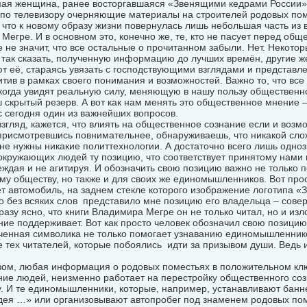
мая женщина, ранее восторгавшаяся «Звенящими кедрами России»,
 по телевизору очерняющие материалы на строителей родовых пом
 что к новому образу жизни повернулась лишь небольшая часть из 
Мегре. И в основном это, конечно же, те, кто не пасует перед 
е не значит, что все остальные о прочитанном забыли. Нет. Некото
 так сказать, полученную информацию до лучших времён, другие ж
 её, стараясь увязать с господствующими взглядами и представле
итив в рамках своего понимания и возможностей. Важно то, что все
когда увидят реальную силу, меняющую в нашу пользу общественно
ш скрытый резерв. А вот как нам менять это общественное мнение – 
нас сегодня один из важнейших вопросов.
згляд, кажется, что влиять на общественное сознание если и возмо
присмотревшись повнимательнее, обнаруживаешь, что никакой слож
 не нужны никакие политтехнологии. А достаточно всего лишь одноз
окружающих людей ту позицию, что соответствует принятому нами 
еждая и не агитируя. И обозначить свою позицию важно не только 
у обществу, но также и для своих же единомышленников. Вот про
т автомобиль, на заднем стекле которого изображение логотипа «
о без всяких слов представило мне позицию его владельца – сов
разу ясно, что книги Владимира Мегре он не только читал, но и из
ие поддерживает. Вот как просто человек обозначил свою позицию.
аченная символика не только помогает узнаванию единомышленник
 тех читателей, которые побоялись идти за призывом души. Ведь и
имвол.
зом, любая информация о родовых поместьях в положительном кл
ие людей, неизменно работает на перестройку общественного соз
у. И те единомышленники, которые, например, устанавливают бан
дея …» или организовывают автопробег под знаменем родовых поме