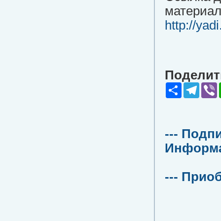
материал
http://ya
Поделить
Share
Teleg
V
--- Подп
Информац
--- Прио