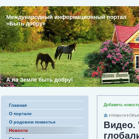
Международный информационный портал
«Быть добру»
А на Земле быть добру!
Добавить новост
Главная
О портале
Новости
Объя
О родовом поместье
Видео.
Новости
глобал
Статьи