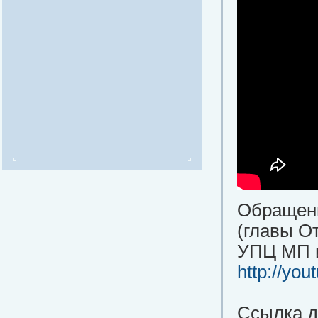
Обращени
(главы О
УПЦ МП и
http://yo
Ссылка д