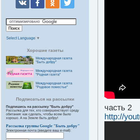
Select Language
▼
Хорошие газеты
Международная газета
"Быть добру"
Международная газета
"Родная газета"
Международная газета
"Родовое поместье"
Подписаться на рассылки
часть 2
Подпишись на рассылку "Быть добру"
Рассылка для тех, кто совершенствует среду
обитания: как сделать, чтобы всем было
http://yo
хорошо. А на Земле быть добру!
Рассылка группы Google "Быть добру"
Электронная почта (введите ваш e-mail):