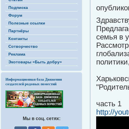
опубликов
Подписка
Форум
Здравств
Полезные ссылки
Предлаг
Партнёры
семья в 
Контакты
Рассмотр
Сотворчество
глобализ
Реклама
политики
Экотовары «Быть добру»
Харьковс
Информационная база Движения
создателей родовых поместий
"Родитель
часть 1
http://y
Мы в соц. сетях: