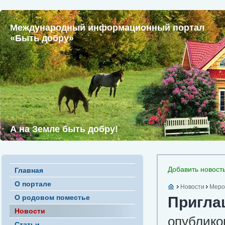
Международный информационный портал
«Быть добру»
А на Земле быть добру!
Добавить новост
Главная
О портале
Новости
Меро
О родовом поместье
Пригла
Новости
опубликов
Статьи