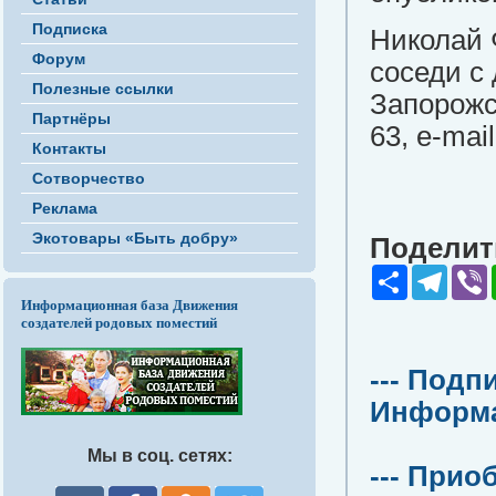
Подписка
Николай 
Форум
соседи с
Полезные ссылки
Запорожск
Партнёры
63, e-mai
Контакты
Сотворчество
Реклама
Экотовары «Быть добру»
Поделить
Share
Teleg
V
Информационная база Движения
создателей родовых поместий
--- Подп
Информац
Мы в соц. сетях:
--- Прио