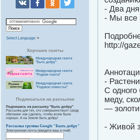
- Два дн
- Мы все
Подробне
Select Language
▼
http://ga
Хорошие газеты
Международная газета
"Быть добру"
Аннотаци
Международная газета
"Родная газета"
- Растени
Международная газета
"Родовое поместье"
С одного
меду, ско
Подписаться на рассылки
— золоти
Подпишись на рассылку "Быть добру"
Рассылка для тех, кто совершенствует среду
обитания: как сделать, чтобы всем было
хорошо. А на Земле быть добру!
- Живой 
Рассылка группы Google "Быть добру"
Электронная почта (введите ваш e-mail):