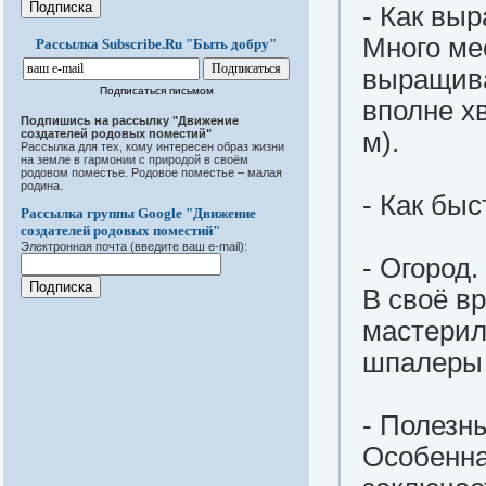
- Как вы
Много ме
Рассылка Subscribe.Ru "Быть добру"
выращива
Подписаться письмом
вполне хв
Подпишись на рассылку "Движение
создателей родовых поместий"
м).
Рассылка для тех, кому интересен образ жизни
на земле в гармонии с природой в своём
родовом поместье. Родовое поместье – малая
родина.
- Как бы
Рассылка группы Google "Движение
создателей родовых поместий"
Электронная почта (введите ваш e-mail):
- Огород.
В своё в
мастерил
шпалер
- Полезн
Особенна