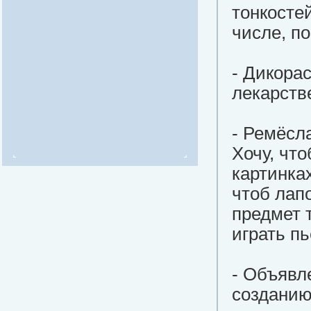
тонкостей
числе, п
- Дикора
лекарств
- Ремёсл
Хочу, чт
картинка
чтоб лап
предмет т
играть пь
- Объявл
созданию