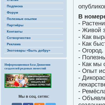
опубликов
Подписка
Форум
В номер
Полезные ссылки
- Растени
Партнёры
- Живой 
Контакты
- Как вы
Сотворчество
- Как бы
Реклама
- Огород.
Экотовары «Быть добру»
- Полезн
- Как мы
Информационная база Движения
создателей родовых поместий
- Опыт и
- Дикора
лекарств
- Ремёсл
Мы в соц. сетях:
- Объявл
созданию