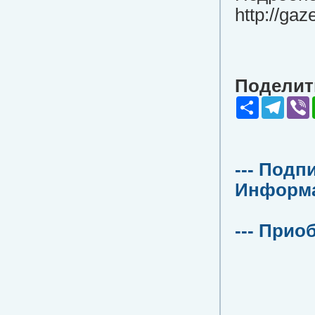
http://ga
Поделить
Share
Teleg
V
--- Подп
Информац
--- Прио