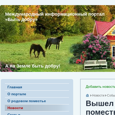
Международный информационный портал
«Быть добру»
А на Земле быть добру!
Добавить новост
Главная
О портале
Новости
Собы
О родовом поместье
Вышел 
Новости
помест
Статьи