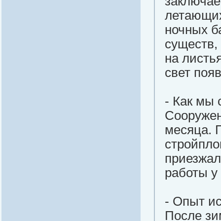
заключае
летающих
ночных б
существ,
на листь
свет поя
- Как мы
Сооружен
месяца. 
стройпло
приезжал
работы у 
- Опыт и
После зи