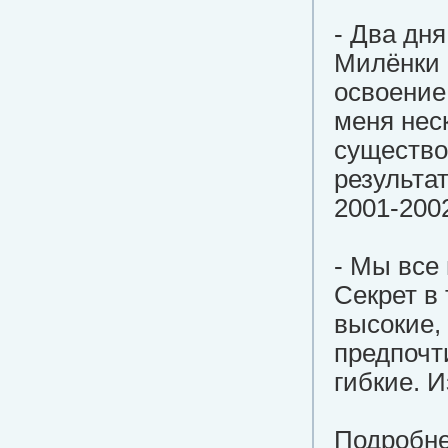
- Два дн
Милёнки 
освоение
меня неск
существо
результа
2001-2002
- Мы все
Секрет в
высокие,
предпочт
гибкие. 
Подробне