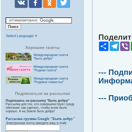
Поделить
Select Language
▼
Share
Teleg
V
Хорошие газеты
Международная газета
"Быть добру"
Международная газета
--- Подп
"Родная газета"
Международная газета
Информац
"Родовое поместье"
Подписаться на рассылки
--- Прио
Подпишись на рассылку "Быть добру"
Рассылка для тех, кто совершенствует среду
обитания: как сделать, чтобы всем было
хорошо. А на Земле быть добру!
Рассылка группы Google "Быть добру"
Электронная почта (введите ваш e-mail):