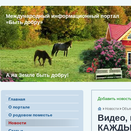
Международный информационный портал
«Быть добру»
А на Земле быть добру!
Добавить новост
Главная
О портале
Новости
Объя
О родовом поместье
Видео,
Новости
КАЖДЫЙ
Статьи