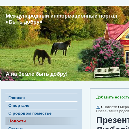
Международный информационный портал
«Быть добру»
А на Земле быть добру!
Добавить новост
Главная
О портале
Новости
Меро
Презентация родово
О родовом поместье
Презен
Новости
Статьи