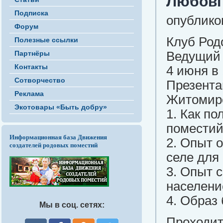
Любові"
Подписка
опубликов
Форум
Клуб Род
Полезные ссылки
Партнёры
Ведущий 
Контакты
4 июня в 
Сотворчество
Презента
Реклама
Житомирс
Экотовары «Быть добру»
1. Как п
поместий
Информационная база Движения
2. Опыт 
создателей родовых поместий
селе для
3. Опыт 
населени
4. Образ
Мы в соц. сетях:
Проходит