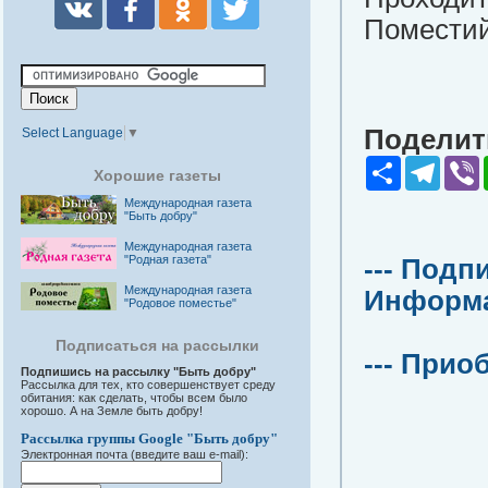
Поместий
Поделить
Select Language
▼
Share
Teleg
V
Хорошие газеты
Международная газета
"Быть добру"
Международная газета
"Родная газета"
--- Подп
Международная газета
Информац
"Родовое поместье"
Подписаться на рассылки
--- Прио
Подпишись на рассылку "Быть добру"
Рассылка для тех, кто совершенствует среду
обитания: как сделать, чтобы всем было
хорошо. А на Земле быть добру!
Рассылка группы Google "Быть добру"
Электронная почта (введите ваш e-mail):