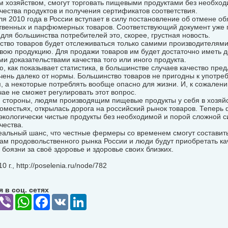
м хозяйством, смогут торговать пищевыми продуктами без необход
чества продуктов и получения сертификатов соответствия.
я 2010 года в России вступает в силу постановление об отмене о
твенных и парфюмерных товаров. Соответствующий документ уже п
для большинства потребителей это, скорее, грустная новость.
ство товаров будет отслеживаться только самими производителям
вою продукцию. Для продажи товаров им будет достаточно иметь 
и доказательствами качества того или иного продукта.
, как показывает статистика, в большинстве случаев качество пр
чень далеко от нормы. Большинство товаров не пригодны к употре
 а некоторые потреблять вообще опасно для жизни. И, к сожален
ае не сможет регулировать этот вопрос.
й стороны, людям производящим пищевые продукты у себя в хозяйст
оместьях, открылась дорога на российский рынок товаров. Теперь
экологически чистые продукты без необходимой и порой сложной 
чества.
еальный шанс, что честные фермеры со временем смогут составит
ам продовольственного рынка России и люди будут приобретать к
 боязни за своё здоровье и здоровье своих близких.
 г., http://poselenia.ru/node/782
 в соц. сетях
elegram
Viber
WhatsApp
Facebook
VK
LinkedIn