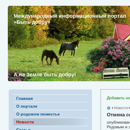
Международный информационный портал
«Быть добру»
А на Земле быть добру!
Добавить но
Главная
О портале
Новости
О родовом поместье
Отмена с
Новости
опубликован
Родовым и 
Статьи