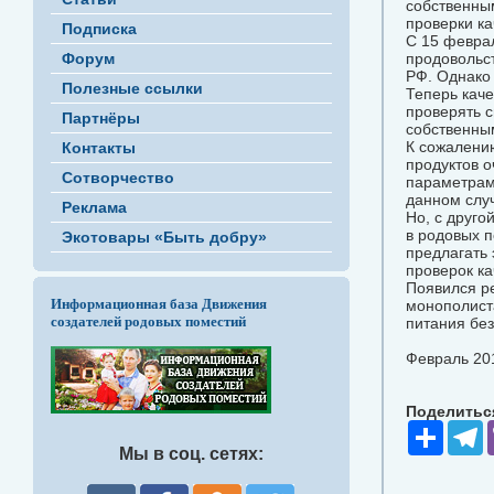
собственны
проверки ка
Подписка
C 15 феврал
Форум
продовольс
РФ. Однако 
Полезные ссылки
Теперь каче
проверять с
Партнёры
собственным
К сожалению
Контакты
продуктов о
Сотворчество
параметрам,
данном случ
Реклама
Но, с друго
в родовых п
Экотовары «Быть добру»
предлагать 
проверок ка
Появился р
Информационная база Движения
монополист
создателей родовых поместий
питания без
Февраль 2010
Поделиться
Share
T
Мы в соц. сетях: