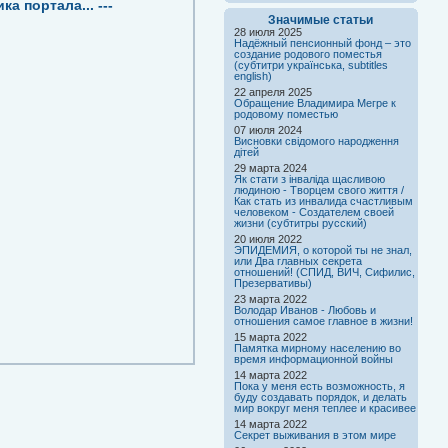
а портала... ---
Значимые статьи
28 июля 2025
Надёжный пенсионный фонд – это
создание родового поместья
(субтитри українська, subtitles
english)
22 апреля 2025
Обращение Владимира Мегре к
родовому поместью
07 июля 2024
Висновки свідомого народження
дітей
29 марта 2024
Як стати з інваліда щасливою
людиною - Творцем свого життя /
Как стать из инвалида счастливым
человеком - Создателем своей
жизни (субтитры русский)
20 июля 2022
ЭПИДЕМИЯ, о которой ты не знал,
или Два главных секрета
отношений! (СПИД, ВИЧ, Сифилис,
Презервативы)
23 марта 2022
Володар Иванов - Любовь и
отношения самое главное в жизни!
15 марта 2022
Памятка мирному населению во
время информационной войны
14 марта 2022
Пока у меня есть возможность, я
буду создавать порядок, и делать
мир вокруг меня теплее и красивее
14 марта 2022
Секрет выживания в этом мире