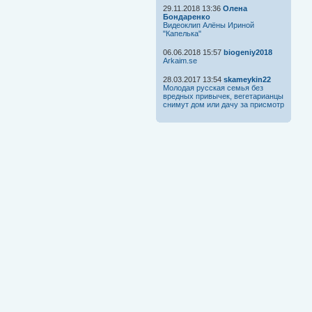
29.11.2018 13:36
Олена
Бондаренко
Видеоклип Алёны Ириной
"Капелька"
06.06.2018 15:57
biogeniy2018
Arkaim.se
28.03.2017 13:54
skameykin22
Молодая русская семья без
вредных привычек, вегетарианцы
снимут дом или дачу за присмотр