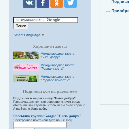
--- Подпиш
--- Приобр
Select Language
▼
Хорошие газеты
Международная газета
"Быть добру"
Международная газета
"Родная газета"
Международная газета
"Родовое поместье"
Подписаться на рассылки
Подпишись на рассылку "Быть добру"
Рассылка для тех, кто совершенствует среду
обитания: как сделать, чтобы всем было хорошо.
А на Земле быть добру!
Рассылка группы Google "Быть добру"
Электронная почта (введите ваш e-mail):