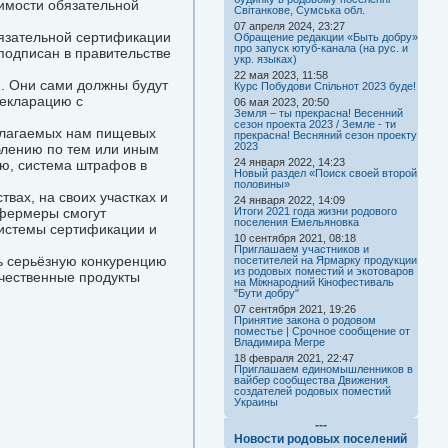
имости обязательной
Світанкове, Сумська обл.
07 апреля 2024, 23:27
бязательной сертификации
Обращение редакции «Быть добру»
про запуск ютуб-канала (на рус. и
одписан в правительстве
укр. языках)
22 мая 2023, 11:58
и. Они сами должны будут
Курс Побудови Спільнот 2023 буде!
декларацию с
06 мая 2023, 20:50
Земля – ты прекрасна! Весенний
сезон проекта 2023 / Земле - ти
едлагаемых нам пищевых
прекрасна! Весняний сезон проекту
2023
блению по тем или иным
24 января 2022, 14:23
ию, система штрафов в
Новый раздел «Поиск своей второй
половины»
вах, на своих участках и
24 января 2022, 14:09
 фермеры смогут
Итоги 2021 года жизни родового
поселения Емельяновка
системы сертификации и
10 сентября 2021, 08:18
Приглашаем участников и
ь серьёзную конкуренцию
посетителей на Ярмарку продукции
из родовых поместий и экотоваров
ачественные продукты
на Міжнародний Кінофестиваль
"Бути добру"
07 сентября 2021, 19:26
Принятие закона о родовом
поместье | Срочное сообщение от
Владимира Мегре
18 февраля 2021, 22:47
Приглашаем единомышленников в
вайбер сообщества Движения
создателей родовых поместий
Украины
---
Новости родовых поселений