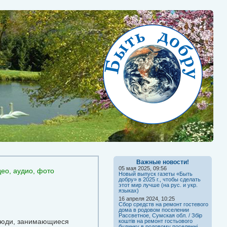
Важные новости!
05 мая 2025, 09:56
део, аудио, фото
Новый выпуск газеты «Быть
добру» в 2025 г., чтобы сделать
этот мир лучше (на рус. и укр.
языках)
16 апреля 2024, 10:25
Сбор средств на ремонт гостевого
дома в родовом поселении
Рассветное, Сумская обл. / Збір
 люди, занимающиеся
коштів на ремонт гостьового
будинку в родовому поселенні