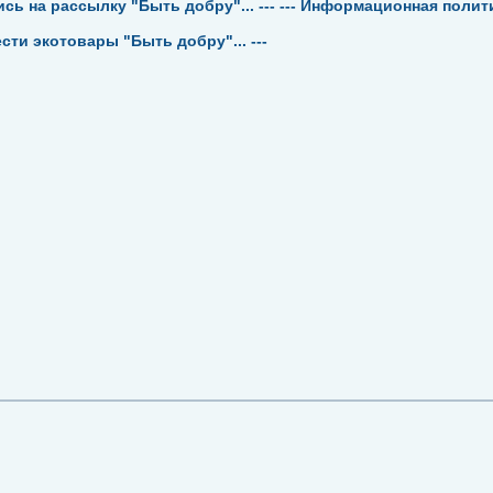
ись на рассылку "Быть добру"... ---
--- Информационная политик
ести экотовары "Быть добру"... ---