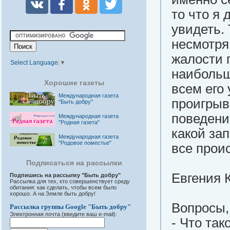
то что я 
увидеть.
несмотря 
жалости 
Select Language
▼
наибольш
Хорошие газеты
всем его
Международная газета
проигрыв
"Быть добру"
поведения
Международная газета
"Родная газета"
какой зап
Международная газета
"Родовое поместье"
все прои
Подписаться на рассылки
Евгения 
Подпишись на рассылку "Быть добру"
Рассылка для тех, кто совершенствует среду
обитания: как сделать, чтобы всем было
хорошо. А на Земле быть добру!
Вопросы,
Рассылка группы Google "Быть добру"
Электронная почта (введите ваш e-mail):
- Что так