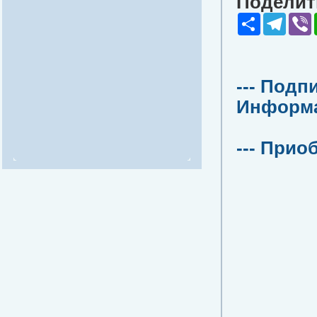
Поделить
Share
Teleg
V
--- Подп
Информац
--- Прио