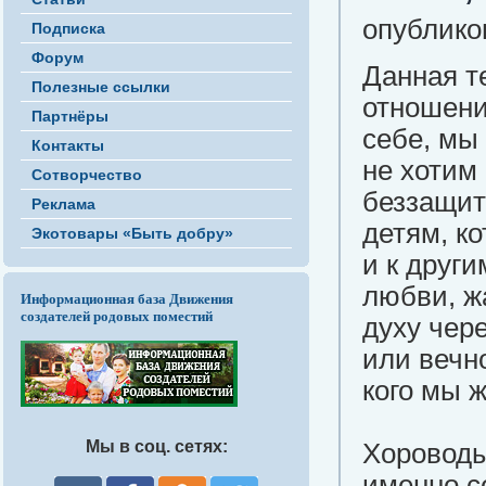
опубликов
Подписка
Форум
Данная т
Полезные ссылки
отношени
Партнёры
себе, мы
Контакты
не хотим
Сотворчество
беззащит
Реклама
детям, ко
Экотовары «Быть добру»
и к друг
любви, ж
Информационная база Движения
создателей родовых поместий
духу чер
или вечно
кого мы ж
Мы в соц. сетях:
Хороводы
именно с