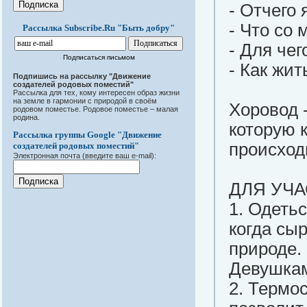
- Отчего 
- Что со 
Рассылка Subscribe.Ru "Быть добру"
- Для чег
Подписаться письмом
- Как жи
Подпишись на рассылку "Движение
создателей родовых поместий"
Рассылка для тех, кому интересен образ жизни
на земле в гармонии с природой в своём
Хоровод -
родовом поместье. Родовое поместье – малая
родина.
которую 
Рассылка группы Google "Движение
происход
создателей родовых поместий"
Электронная почта (введите ваш e-mail):
ДЛЯ УЧ
1. Одеть
когда сыр
природе.
Девушкам
2. Термос