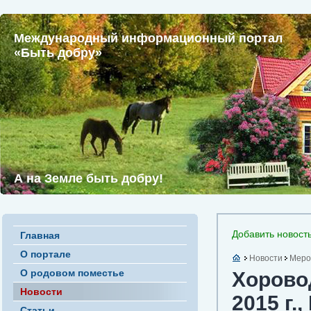
Международный информационный портал
«Быть добру»
А на Земле быть добру!
Добавить новост
Главная
О портале
Новости
Меро
О родовом поместье
Хоровод
Новости
2015 г.
Статьи