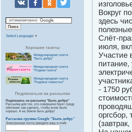
изголовь
Вокруг п
здесь чис
полезные
Select Language
▼
Слёт-праз
июля, вк
Хорошие газеты
Участие в
Международная газета
"Быть добру"
питание,
Международная газета
электрич
"Родная газета"
Международная газета
участник
"Родовое поместье"
- 1750 ру
Подписаться на рассылки
стоимости
Подпишись на рассылку "Быть добру"
Рассылка для тех, кто совершенствует среду
проводящ
обитания: как сделать, чтобы всем было
хорошо. А на Земле быть добру!
оргсбор, 
Рассылка группы Google "Быть добру"
(завтрак,
Электронная почта (введите ваш e-mail):