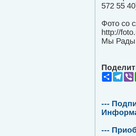
572 55 40
Фото со 
http://fot
Мы Рады 
Поделить
Share
Teleg
V
--- Подп
Информац
--- Прио