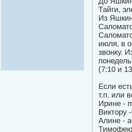
До Яшкин
Тайги, эл
Из Яшкин
Саломатов
Саломато
июля, в 
звонку. И
понедель
(7:10 и 1
Если ест
т.п. или 
Ирине -
m
Виктору
Алине -
a
Тимофе