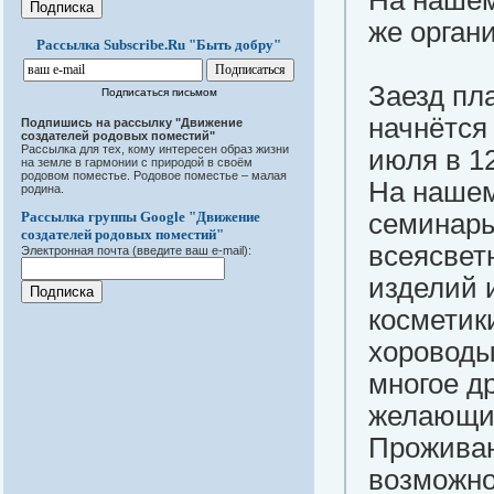
На нашем
же орган
Рассылка Subscribe.Ru "Быть добру"
Заезд пл
Подписаться письмом
начнётся
Подпишись на рассылку "Движение
создателей родовых поместий"
Рассылка для тех, кому интересен образ жизни
июля в 12
на земле в гармонии с природой в своём
родовом поместье. Родовое поместье – малая
На нашем
родина.
Рассылка группы Google "Движение
семинары
создателей родовых поместий"
всеясветн
Электронная почта (введите ваш e-mail):
изделий 
косметики
хороводы,
многое др
желающих
Проживан
возможно