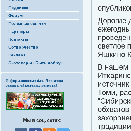
опублико
Подписка
Форум
Дорогие 
Полезные ссылки
ежегодный
Партнёры
проведен
Контакты
светлое п
Сотворчество
Яшкино К
Реклама
Экотовары «Быть добру»
В нашем 
Иткаринс
Информационная база Движения
источник
создателей родовых поместий
Томи, ра
"Сибирск
обхватов
захороне
Мы в соц. сетях:
традиции 