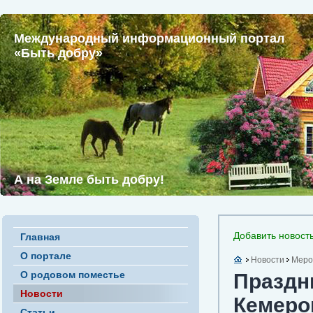
Международный информационный портал
«Быть добру»
А на Земле быть добру!
Добавить новост
Главная
О портале
Новости
Меро
О родовом поместье
Праздни
Новости
Кемеро
Статьи