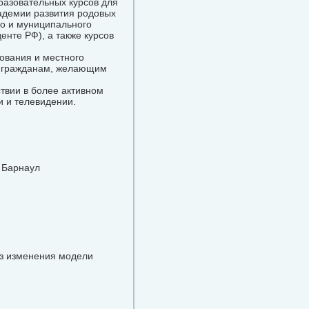
разовательных курсов для
адемии развития родовых
о и муниципального
нте РФ), а также курсов
ования и местного
в гражданам, желающим
ствии в более активном
 и телевидении.
 Барнаул
ез изменения модели