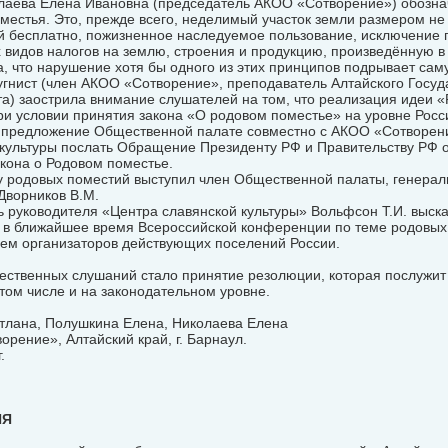
лаева Елена Ивановна (председатель АКОО «Сотворение») обозн
местья. Это, прежде всего, неделимый участок земли размером не 
 бесплатно, пожизненное наследуемое пользование, исключение 
 видов налогов на землю, строения и продукцию, произведённую в
, что нарушение хотя бы одного из этих принципов подрывает саму
гнист (член АКОО «Сотворение», преподаватель Алтайского Госуд
а) заострила внимание слушателей на том, что реализация идеи 
ри условии принятия закона «О родовом поместье» на уровне Росс
 предложение Общественной палате совместно с АКОО «Сотворен
 культуры послать Обращение Президенту РФ и Правительству РФ 
кона о Родовом поместье.
у родовых поместий выступил член Общественной палаты, генерал
Дворников В.М.
 руководителя «Центра славянской культуры» Вольфсон Т.И. выск
 в ближайшее время Всероссийской конференции по теме родовых
ем организаторов действующих поселений России.
ественных слушаний стало принятие резолюции, которая послужит
 том числе и на законодательном уровне.
етлана, Полушкина Елена, Николаева Елена
рение», Алтайский край, г. Барнаул.
.
ИЯ