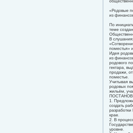
общественн
«Родовые п
из финансов
По инициат
теме создан
Общественн
В слушания
«Сотворени
поместья» и
Идея родов
из финансо
родового по
гектара, в
продажи, от
поместье.
Учитывая в
родовых по
жильём, уч
ПОСТАНОВ
1. Предлож
создать раб
разработки
крае.
2. В процес
Государств
уровне.