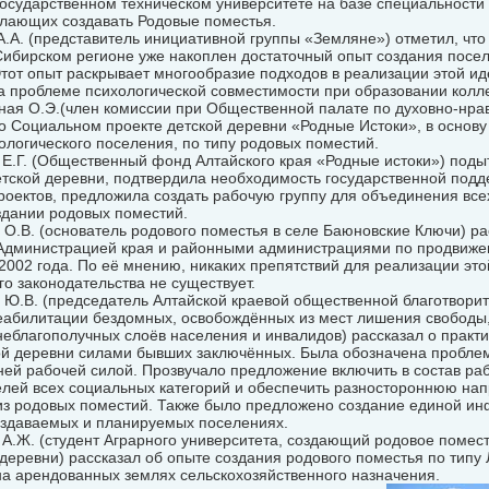
государственном техническом университете на базе специальност
елающих создавать Родовые поместья.
А.А. (представитель инициативной группы «Земляне») отметил, что
Сибирском регионе уже накоплен достаточный опыт создания посе
тот опыт раскрывает многообразие подходов в реализации этой ид
а проблеме психологической совместимости при образовании колле
рная О.Э.(член комиссии при Общественной палате по духовно-нра
о Социальном проекте детской деревни «Родные Истоки», в основу
ологического поселения, по типу родовых поместий.
 Е.Г. (Общественный фонд Алтайского края «Родные истоки») под
етской деревни, подтвердила необходимость государственной подд
роектов, предложила создать рабочую группу для объединения все
здании родовых поместий.
 О.В. (основатель родового поместья в селе Баюновские Ключи) ра
Администрацией края и районными администрациями по продвиже
2002 года. По её мнению, никаких препятствий для реализации это
о законодательства не существует.
 Ю.В. (председатель Алтайской краевой общественной благотвори
еабилитации бездомных, освобождённых из мест лишения свободы,
еблагополучных слоёв населения и инвалидов) рассказал о практ
й деревни силами бывших заключённых. Была обозначена пробл
ей рабочей силой. Прозвучало предложение включить в состав ра
елей всех социальных категорий и обеспечить разностороннюю на
из родовых поместий. Также было предложено создание единой и
оздаваемых и планируемых поселениях.
 А.Ж. (студент Аграрного университета, создающий родовое помес
еревни) рассказал об опыте создания родового поместья по типу 
на арендованных землях сельскохозяйственного назначения.