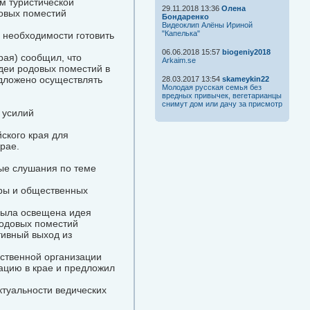
м туристической
29.11.2018 13:36
Олена
довых поместий
Бондаренко
Видеоклип Алёны Ириной
"Капелька"
о необходимости готовить
06.06.2018 15:57
biogeniy2018
рая) сообщил, что
Arkaim.se
деи родовых поместий в
едложено осуществлять
28.03.2017 13:54
skameykin22
Молодая русская семья без
вредных привычек, вегетарианцы
снимут дом или дачу за присмотр
 усилий
ского края для
рае.
ые слушания по теме
уры и общественных
 была освещена идея
родовых поместий
ивный выход из
ственной организации
ацию в крае и предложил
ктуальности ведических