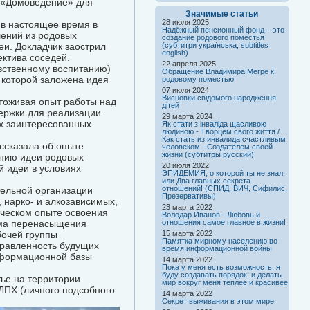
и «Домоведение» для
Значимые статьи
28 июля 2025
 в настоящее время в
Надёжный пенсионный фонд – это
лений из родовых
создание родового поместья
еи. Докладчик заострил
(субтитри українська, subtitles
english)
ктива соседей.
22 апреля 2025
вственному воспитанию)
Обращение Владимира Мегре к
 которой заложена идея
родовому поместью
07 июля 2024
Висновки свідомого народження
ытоживая опыт работы над
дітей
ержки для реализации
29 марта 2024
х заинтересованных
Як стати з інваліда щасливою
людиною - Творцем свого життя /
Как стать из инвалида счастливым
ссказала об опыте
человеком - Создателем своей
жизни (субтитры русский)
нию идеи родовых
20 июля 2022
й идеи в условиях
ЭПИДЕМИЯ, о которой ты не знал,
или Два главных секрета
отношений! (СПИД, ВИЧ, Сифилис,
тельной организации
Презервативы)
 нарко- и алкозависимых,
23 марта 2022
ическом опыте освоения
Володар Иванов - Любовь и
ема перенасыщения
отношения самое главное в жизни!
бочей группы
15 марта 2022
Памятка мирному населению во
правленность будущих
время информационной войны
нформационной базы
14 марта 2022
Пока у меня есть возможность, я
буду создавать порядок, и делать
тье на территории
мир вокруг меня теплее и красивее
ЛПХ (личного подсобного
14 марта 2022
Секрет выживания в этом мире