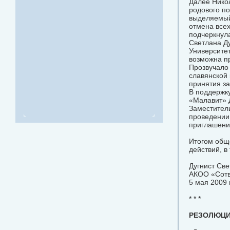
Далее Нико
родового по
выделяемый
отмена всех
подчеркнула
Светлана Ду
Университет
возможна п
Прозвучало
славянской
принятия за
В поддержк
«Малавит» 
Заместитель
проведении
приглашени
Итогом общ
действий, в
Дугнист Св
АКОО «Сотво
5 мая 2009 г
* * *
РЕЗОЛЮЦ