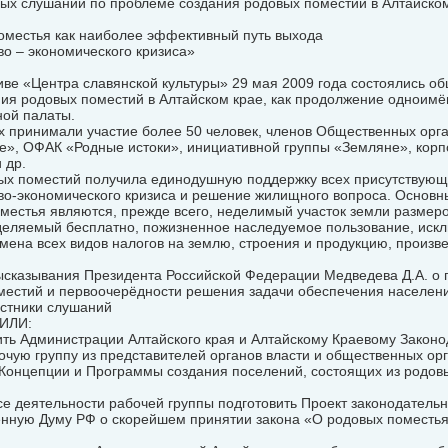
ых слушаний по проблеме создания родовых поместий в Алтайско
оместья как наиболее эффективный путь выхода
о – экономического кризиса»
иве «Центра славянской культуры» 29 мая 2009 года состоялись о
ия родовых поместий в Алтайском крае, как продолжение одноимён
ой палаты.
х принимали участие более 50 человек, членов Общественных ор
е», ОФАК «Родные истоки», инициативной группы «Земляне», кор
 др.
ых поместий получила единодушную поддержку всех присутствующи
во-экономического кризиса и решение жилищного вопроса. Основ
местья являются, прежде всего, неделимый участок земли размер
ыделяемый бесплатно, пожизненное наследуемое пользование, искл
мена всех видов налогов на землю, строения и продукцию, произв
ысказывания Президента Российской Федерации Медведева Д.А. о 
местий и первоочерёдности решения задачи обеспечения населен
астники слушаний
ИЛИ:
ить Администрации Алтайского края и Алтайскому Краевому Закон
очую группу из представителей органов власти и общественных ор
 Концепции и Программы создания поселений, состоящих из родов
се деятельности рабочей группы подготовить Проект законодатель
енную Думу РФ о скорейшем принятии закона «О родовых поместь