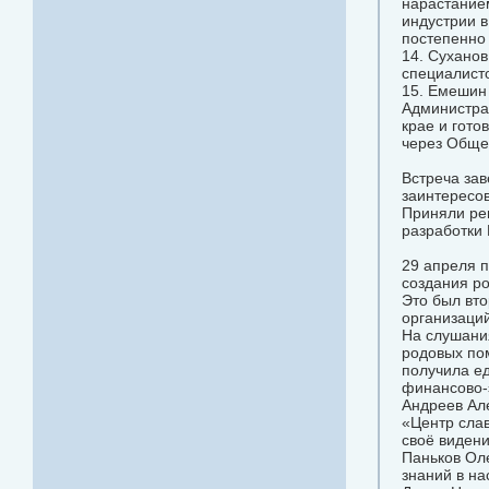
нарастанием
индустрии в
постепенно 
14. Суханов
специалисто
15. Емешин 
Администра
крае и гот
через Общес
Встреча за
заинтересо
Приняли ре
разработки
29 апреля 
создания ро
Это был вт
организаций
На слушания
родовых по
получила е
финансово-
Андреев Ал
«Центр слав
своё видени
Паньков Оле
знаний в н