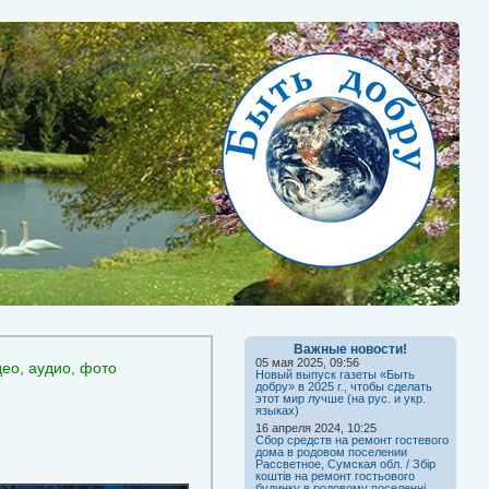
Важные новости!
05 мая 2025, 09:56
део, аудио, фото
Новый выпуск газеты «Быть
добру» в 2025 г., чтобы сделать
этот мир лучше (на рус. и укр.
языках)
16 апреля 2024, 10:25
Сбор средств на ремонт гостевого
дома в родовом поселении
Рассветное, Сумская обл. / Збір
коштів на ремонт гостьового
будинку в родовому поселенні