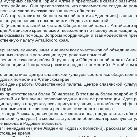
 мусорных свалок в Горном Алтае и предгорьях в связи с развитие
 этих районах. Она предположила, что повсеместное создание ро
повысит экологическую осознанность общества.
 А.А. (представитель Концептуальной партии «Единение») заявил 
в по управлению в поселениях из Родовых поместий.
К. (исполнительный секретарь Общественной палаты Алтайского к
ция Алтайского края не имеет возражений по поводу реализации и
овы оказывать помощь. Вопросы координации и взаимодействия пр
твенную палату Алтайского края.
вершилась единодушным мнением всех участников об объединении
ванных сторон в реализации идеи родовых поместий.
шение о создании рабочей группы при Общественной палате Алтай
 Концепции и Программы развития родовых поместий в Алтайском к
по инициативе Центра славянской культуры состоялись общественн
довых поместий в Алтайском крае.
орой день работы Общественной палаты, Центра славянской культ
 края.
х присутствовали более 50 человек. В этот день более подробно
местий и обозначены первоочередные шаги её реализации. Идея 
динодушную поддержку всех присутствующих, как наиболее эффект
экономического кризиса и решение жилищного вопроса.
ександр Александрович (подполковник запаса, представитель обще
янской культуры») в своём выступлении обрисовал кризисную ситу
е выхода в Родовые поместья.
г Геннадьевич (член Академии Родовых поместий), рассказал об а
астоящее время.