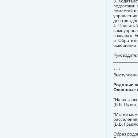
3. Ходатайс
подготовки
поместий п
управления,
для граждан
4. Просить
самоуправл
создавать Р
5. Обратить
освещении 
Руководител
__________
* * *
Выступлени
Родовые по
Основные 
"Наша главн
(В.В. Путин
"Мы не мож
расселения.
(Б.В. Грызло
Образ родов