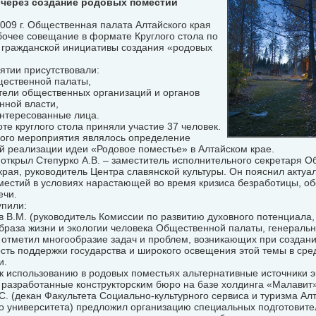
 через создание родовых поместий
009 г. Общественная палата Алтайского края
бочее совещание в формате Круглого стола по
 гражданской инициативы создания «родовых
ятии присутствовали:
щественной палаты,
тели общественных организаций и органов
нной власти,
интересованные лица.
оте круглого стола приняли участие 37 человек.
ого мероприятия являлось определение
й реализации идеи «Родовое поместье» в Алтайском крае.
открыл Степурко А.В. – заместитель исполнительного секретаря 
края, руководитель Центра славянской культуры. Он пояснил актуа
местий в условиях нарастающей во время кризиса безработицы, об
ечи.
упили:
в В.М. (руководитель Комиссии по развитию духовного потенциал
браза жизни и экологии человека Общественной палаты, генераль
 отметил многообразие задач и проблем, возникающих при создан
ть поддержки государства и широкого освещения этой темы в сре
и.
к использованию в родовых поместьях альтернативные источники э
 разработанные конструкторским бюро на базе холдинга «Малавит»
.С. (декан Факультета Социально-культурного сервиса и туризма Ал
о университета) предложил организацию специальных подготовите