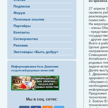
из кризиса
Подписка
27 апреля 2
провела ра
Форум
реализации
Полезные ссылки
поместий».
На меропри
Партнёры
- члены Об
- представи
Контакты
государстве
Сотворчество
- другие за
Всего в раб
Реклама
Целью данн
направлени
Экотовары «Быть добру»
Совещание 
Алтайского 
родовых по
задачи встр
Информационная база Движения
Далее выст
создателей родовых поместий
1. Дворнико
здорового о
«Малавит»)
необходимос
информаци
Предложил 
технологии,
Мы в соц. сетях:
2. Бовтун В
техническог