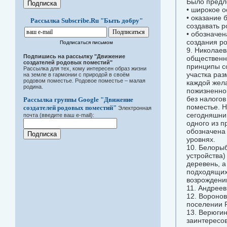
Было предл
• широкое 
• оказание
Рассылка Subscribe.Ru "Быть добру"
создавать р
• обозначе
создания р
Подписаться письмом
9. Николаев
Подпишись на рассылку "Движение
общественн
создателей родовых поместий"
принципы с
Рассылка для тех, кому интересен образ жизни
участка раз
на земле в гармонии с природой в своём
родовом поместье. Родовое поместье – малая
каждой жел
родина.
пожизненног
без налого
Рассылка группы Google "Движение
поместье. Н
создателей родовых поместий"
Электронная
сегодняшний
почта (введите ваш e-mail):
одного из п
обозначена
уровнях.
10. Белорыб
устройства
деревень, а
подходящих 
возрождени
11. Андреев
12. Воронов
поселении 
13. Верюгин
заинтересо