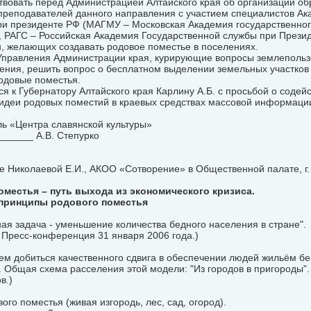
твовать перед Администрацией Алтайского края об организации об
 преподавателей данного направления с участием специалистов Ак
ри президенте РФ (МАГМУ – Московская Академия государственног
 РАГС – Российская Академия Государственной службы при Президе
, желающих создавать родовое поместье в поселениях.
 Управления Администрации края, курирующие вопросы землепольз
ения, решить вопрос о бесплатном выделении земельных участко
одовые поместья.
ся к Губернатору Алтайского края Карлину А.Б. с просьбой о содей
идеи родовых поместий в краевых средствах массовой информации
ь «Центра славянской культуры»
______ А.В. Степурко
е Николаевой Е.И., АКОО «Сотворение» в Общественной палате, г.
местья – путь выхода из экономического кризиса.
принципы родового поместья
ая задача - уменьшение количества бедного населения в стране".
, Пресс-конференция 31 января 2006 года.)
ем добиться качественного сдвига в обеспечении людей жильём б
 Общая схема расселения этой модели: "Из городов в пригороды".
в.)
ого поместья (живая изгородь, лес, сад, огород).