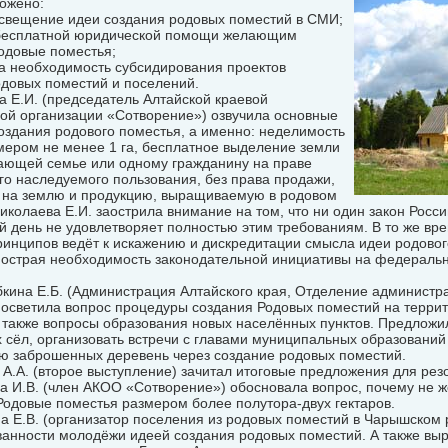
ожено:
освещение идеи создания родовых поместий в СМИ;
 бесплатной юридической помощи желающим
одовые поместья;
на необходимость субсидирования проектов
одовых поместий и поселений.
а Е.И. (председатель Алтайской краевой
ой организации «Сотворение») озвучила основные
оздания родового поместья, а именно: неделимость
мером не менее 1 га, бесплатное выделение земли
ающей семье или одному гражданину на праве
о наследуемого пользования, без права продажи,
в на землю и продукцию, выращиваемую в родовом
иколаева Е.И. заострила внимание на том, что ни один закон Росс
 день не удовлетворяет полностью этим требованиям. В то же вр
ринципов ведёт к искажению и дискредитации смысла идеи родовог
 острая необходимость законодательной инициативы на федераль
кина Е.Б. (Администрация Алтайского края, Отделение администр
) осветила вопрос процедуры создания Родовых поместий на терри
 также вопросы образования новых населённых пунктов. Предложи
сёл, организовать встречи с главами муниципальных образований
ю заброшенных деревень через создание родовых поместий.
 А.А. (второе выступление) зачитал итоговые предложения для рез
а И.В. (член АКОО «Сотворение») обосновала вопрос, почему не ж
Родовые поместья размером более полутора-двух гектаров.
а Е.В. (организатор поселения из родовых поместий в Чарышском 
ванности молодёжи идеей создания родовых поместий. А также вы