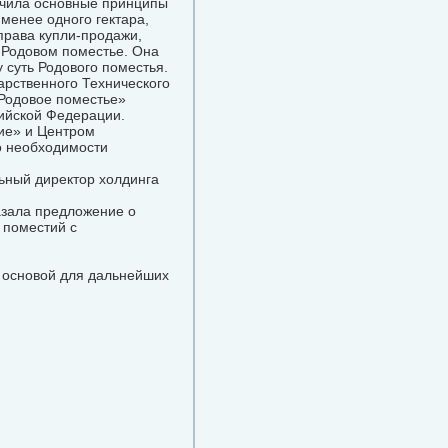
ачила основные принципы
менее одного гектара,
права купли-продажи,
 Родовом поместье. Она
 суть Родового поместья.
арственного Технического
«Родовое поместье»
ийской Федерации.
ие» и Центром
о необходимости
ьный директор холдинга
азала предложение о
 поместий с
 основой для дальнейших