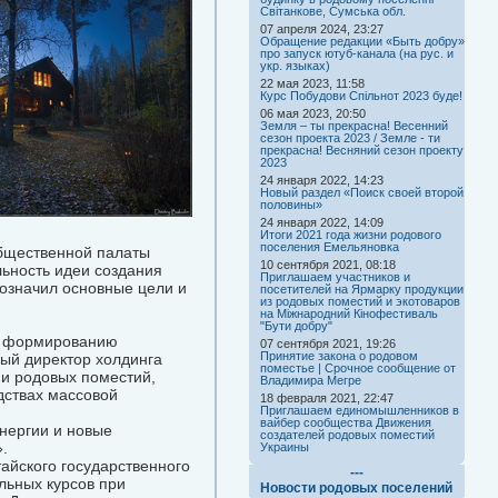
Світанкове, Сумська обл.
07 апреля 2024, 23:27
Обращение редакции «Быть добру»
про запуск ютуб-канала (на рус. и
укр. языках)
22 мая 2023, 11:58
Курс Побудови Спільнот 2023 буде!
06 мая 2023, 20:50
Земля – ты прекрасна! Весенний
сезон проекта 2023 / Земле - ти
прекрасна! Весняний сезон проекту
2023
24 января 2022, 14:23
Новый раздел «Поиск своей второй
половины»
24 января 2022, 14:09
Итоги 2021 года жизни родового
поселения Емельяновка
Общественной палаты
10 сентября 2021, 08:18
льность идеи создания
Приглашаем участников и
означил основные цели и
посетителей на Ярмарку продукции
из родовых поместий и экотоваров
на Міжнародний Кінофестиваль
"Бути добру"
а, формированию
07 сентября 2021, 19:26
Принятие закона о родовом
ный директор холдинга
поместье | Срочное сообщение от
ии родовых поместий,
Владимира Мегре
дствах массовой
18 февраля 2021, 22:47
Приглашаем единомышленников в
вайбер сообщества Движения
нергии и новые
создателей родовых поместий
.
Украины
тайского государственного
---
льных курсов при
Новости родовых поселений