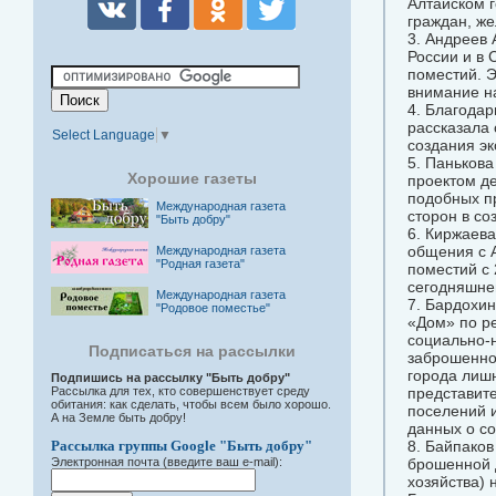
Алтайском 
граждан, ж
3. Андреев 
России и в 
поместий. Э
внимание н
4. Благода
рассказала 
Select Language
▼
создания эк
5. Панькова
Хорошие газеты
проектом д
подобных п
Международная газета
сторон в со
"Быть добру"
6. Киржаева
общения с 
Международная газета
"Родная газета"
поместий с 
сегодняшнег
Международная газета
7. Бардохин
"Родовое поместье"
«Дом» по р
социально-н
Подписаться на рассылки
заброшенно
города лишн
Подпишись на рассылку "Быть добру"
Рассылка для тех, кто совершенствует среду
представит
обитания: как сделать, чтобы всем было хорошо.
поселений 
А на Земле быть добру!
данных о с
Рассылка группы Google "Быть добру"
8. Байпаков
Электронная почта (введите ваш e-mail):
брошенной д
хозяйства) 