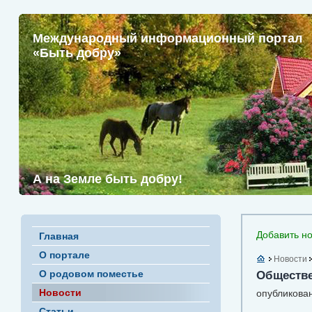
Международный информационный портал
«Быть добру»
А на Земле быть добру!
Добавить но
Главная
О портале
Новости
О родовом поместье
Обществе
Новости
опубликован
Статьи