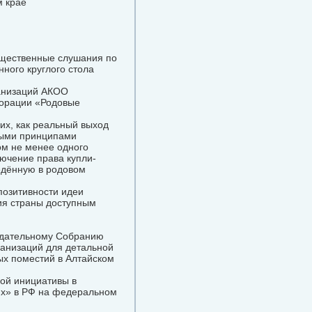
м крае
бщественные слушания по
ного круглого стола
ганизаций АКОО
порации «Родовые
х, как реальный выход
ными принципами
ом не менее одного
ючение права купли-
едённую в родовом
позитивности идеи
ия страны доступным
одательному Собранию
ганизаций для детальной
ых поместий в Алтайском
ной инициативы в
ях» в РФ на федеральном