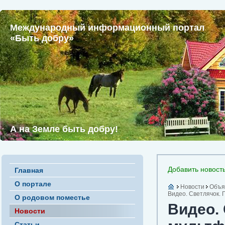
Международный информационный портал
«Быть добру»
А на Земле быть добру!
Добавить новост
Главная
О портале
Новости
Объя
Видео. Светлячок. 
О родовом поместье
Видео.
Новости
Статьи