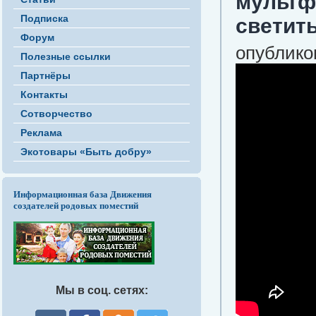
мультф
Подписка
светить
Форум
опубликов
Полезные ссылки
Партнёры
Контакты
Сотворчество
Реклама
Экотовары «Быть добру»
Информационная база Движения
создателей родовых поместий
Мы в соц. сетях: