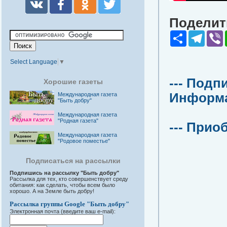
Поделить
Share
Teleg
V
Select Language
▼
--- Подп
Хорошие газеты
Информац
Международная газета
"Быть добру"
Международная газета
"Родная газета"
--- Прио
Международная газета
"Родовое поместье"
Подписаться на рассылки
Подпишись на рассылку "Быть добру"
Рассылка для тех, кто совершенствует среду
обитания: как сделать, чтобы всем было
хорошо. А на Земле быть добру!
Рассылка группы Google "Быть добру"
Электронная почта (введите ваш e-mail):