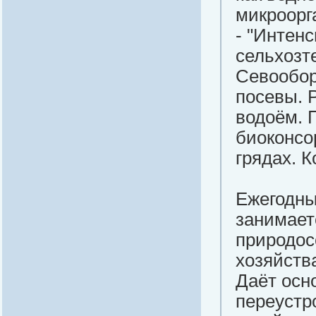
микроорг
- "Интен
сельхозт
Севообор
посевы. 
водоём. 
биоконсо
грядах. 
Ежегодны
занимает
природос
хозяйств
Даёт осн
переустр