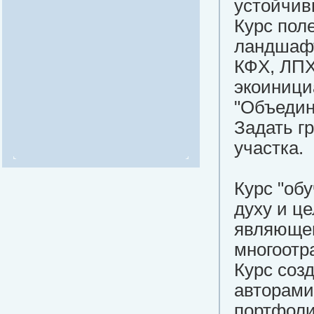
устойчив
Курс пол
ландшафт
КФХ, ЛПХ
экоиници
"Объедин
Задать г
участка.
Курс "об
духу и ц
являющег
многоотр
Курс созд
авторами
портфоли