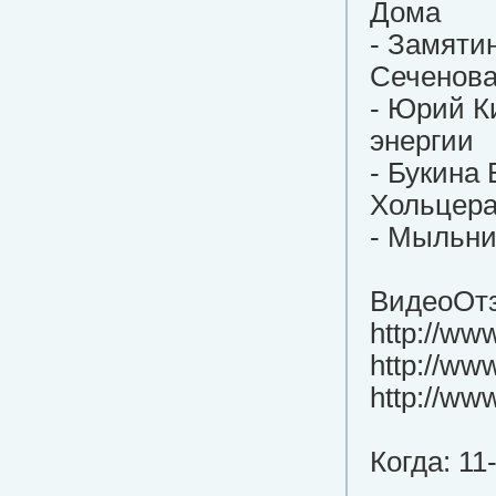
Дома
- Замяти
Сеченов
- Юрий К
энергии
- Букина
Хольцер
- Мыльни
ВидеоОтз
http://w
http://w
http://ww
Когда: 11