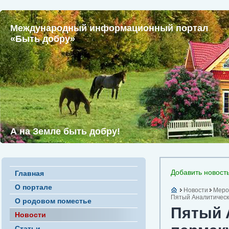
Международный информационный портал
«Быть добру»
А на Земле быть добру!
Добавить новост
Главная
О портале
Новости
Меро
Пятый Аналитически
О родовом поместье
Пятый 
Новости
Статьи