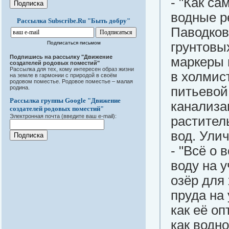
- "Как са
водные р
Рассылка Subscribe.Ru "Быть добру"
Паводков
Подписаться письмом
грунтовых
Подпишись на рассылку "Движение
маркеры 
создателей родовых поместий"
Рассылка для тех, кому интересен образ жизни
в холмис
на земле в гармонии с природой в своём
родовом поместье. Родовое поместье – малая
родина.
питьевой
Рассылка группы Google "Движение
канализа
создателей родовых поместий"
Электронная почта (введите ваш e-mail):
растител
вод. Ули
- "Всё о 
воду на 
озёр для
пруда на 
как её о
как водн