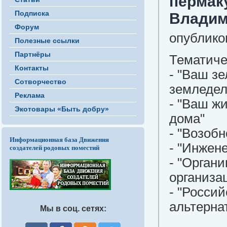
пермаку
Подписка
Владим
Форум
опублико
Полезные ссылки
Партнёры
Тематиче
Контакты
- "Ваш з
Сотворчество
земледел
Реклама
- "Ваш жи
Экотовары «Быть добру»
дома"
- "Возоб
Информационная база Движения
- "Инжен
создателей родовых поместий
- "Орган
организа
- "Росси
альтерна
Мы в соц. сетях: