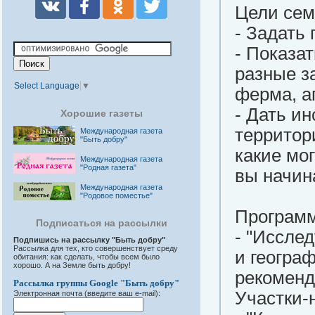
Цели сем
- Задать
- Показа
разные за
Select Language
▼
ферма, а
- Дать и
Хорошие газеты
территор
Международная газета
"Быть добру"
какие мо
Международная газета
"Родная газета"
вы начин
Международная газета
"Родовое поместье"
Программ
Подписаться на рассылки
- "Иссле
Подпишись на рассылку "Быть добру"
Рассылка для тех, кто совершенствует среду
и геогра
обитания: как сделать, чтобы всем было
хорошо. А на Земле быть добру!
рекоменд
Рассылка группы Google "Быть добру"
Участки-
Электронная почта (введите ваш e-mail):