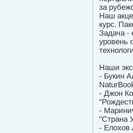
за рубеж
Наш акце
курс. Па
Задача -
уровень 
технологи
Наши экс
- Букин 
NaturBoo
- Джон К
"Рождест
- Марини
"Страна 
- Елохов