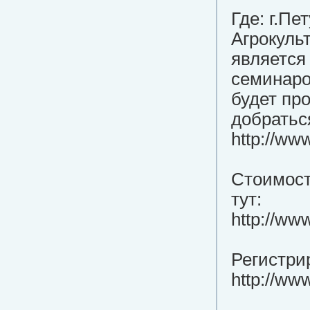
Где: г.Пе
Агрокуль
является
семинаро
будет про
добратьс
http://ww
Стоимость
тут:
http://ww
Регистри
http://ww