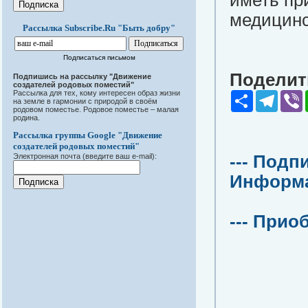
иметь пр
медицинс
Рассылка Subscribe.Ru "Быть добру"
Подписаться письмом
Поделить
Подпишись на рассылку "Движение
создателей родовых поместий"
Рассылка для тех, кому интересен образ жизни
Share
Teleg
V
на земле в гармонии с природой в своём
родовом поместье. Родовое поместье – малая
родина.
Рассылка группы Google "Движение
создателей родовых поместий"
Электронная почта (введите ваш e-mail):
--- Подп
Информац
--- Прио