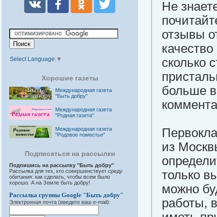
Не знает
почитайт
отзывы о
качество
Select Language
▼
сколько 
присталь
Хорошие газеты
больше в
Международная газета
"Быть добру"
коммента
Международная газета
"Родная газета"
Международная газета
Первокла
"Родовое поместье"
из Москв
Подписаться на рассылки
определит
Подпишись на рассылку "Быть добру"
Рассылка для тех, кто совершенствует среду
только в
обитания: как сделать, чтобы всем было
хорошо. А на Земле быть добру!
можно бу
Рассылка группы Google "Быть добру"
работы, в
Электронная почта (введите ваш e-mail):