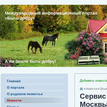
Международный информационный портал
«Быть добру»
А на Земле быть добру!
Добавить новост
Главная
О портале
Новости
Объя
О родовом поместье
Сервис 
Новости
Москв
Статьи