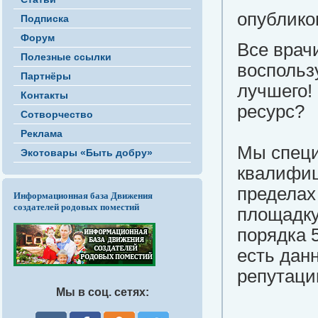
опубликов
Подписка
Форум
Все врач
Полезные ссылки
воспольз
Партнёры
лучшего!
Контакты
ресурс?
Сотворчество
Реклама
Мы специ
Экотовары «Быть добру»
квалифиц
пределах
Информационная база Движения
создателей родовых поместий
площадку
порядка 
есть дан
репутаци
Мы в соц. сетях: