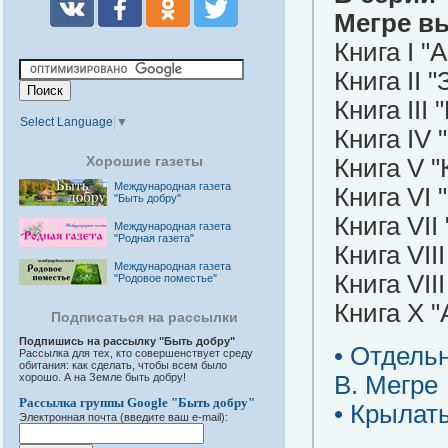
Мегре в
Книга I "
Книга II
Книга III
Select Language
▼
Книга IV 
Хорошие газеты
Книга V "
Международная газета
Книга VI 
"Быть добру"
Книга VII
Международная газета
"Родная газета"
Книга VII
Международная газета
Книга VII
"Родовое поместье"
Книга X "
Подписаться на рассылки
Подпишись на рассылку "Быть добру"
• Отдель
Рассылка для тех, кто совершенствует среду
обитания: как сделать, чтобы всем было
хорошо. А на Земле быть добру!
В. Мегре
Рассылка группы Google "Быть добру"
• Крылат
Электронная почта (введите ваш e-mail):