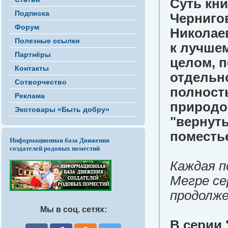
Суть кни
Подписка
Черниго
Форум
Николае
Полезные ссылки
к лучшем
Партнёры
целом, 
Контакты
отдельн
Сотворчество
полность
Реклама
природо
Экотовары «Быть добру»
"вернуть
поместь
Информационная база Движения
создателей родовых поместий
Каждая п
Мегре се
продолже
Мы в соц. сетях:
В серии