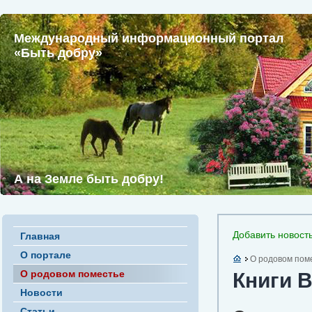
Международный информационный портал
«Быть добру»
А на Земле быть добру!
Добавить новост
Главная
О портале
О родовом пом
О родовом поместье
Книги 
Новости
Статьи