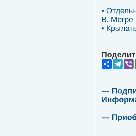
• Отдель
В. Мегре
• Крылат
Поделить
Share
Teleg
V
--- Подп
Информац
--- Прио