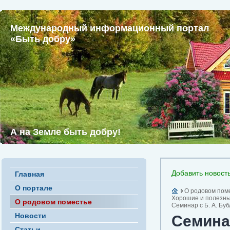
Международный информационный портал
«Быть добру»
А на Земле быть добру!
Добавить новост
Главная
О портале
О родовом пом
Хорошие и полезны
О родовом поместье
Семинар с Б. А. Буб
Новости
Семинар
Статьи