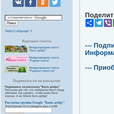
Поделить
Share
Teleg
V
Select Language
▼
Хорошие газеты
--- Подп
Международная газета
"Быть добру"
Информац
Международная газета
"Родная газета"
--- Прио
Международная газета
"Родовое поместье"
Подписаться на рассылки
Подпишись на рассылку "Быть добру"
Рассылка для тех, кто совершенствует среду
обитания: как сделать, чтобы всем было
хорошо. А на Земле быть добру!
Рассылка группы Google "Быть добру"
Электронная почта (введите ваш e-mail):