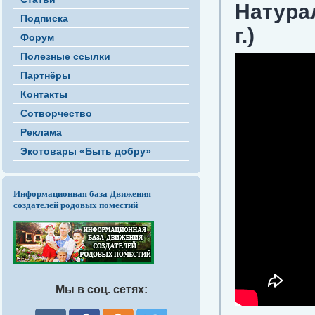
Натурал
Подписка
г.)
Форум
Полезные ссылки
Партнёры
Контакты
Сотворчество
Реклама
Экотовары «Быть добру»
Информационная база Движения
создателей родовых поместий
Мы в соц. сетях: