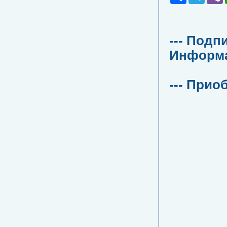
--- Подп
Информац
--- Прио