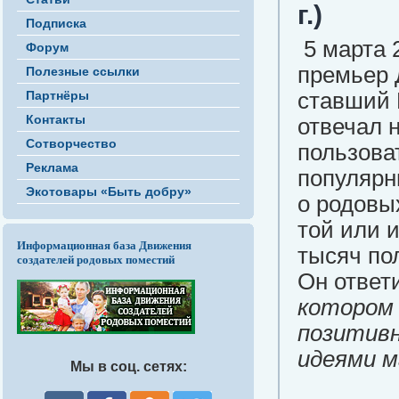
г.)
Подписка
5 марта 
Форум
премьер 
Полезные ссылки
Партнёры
ставший 
Контакты
отвечал 
Сотворчество
пользова
Реклама
популярн
Экотовары «Быть добру»
о родовых
той или 
Информационная база Движения
тысяч по
создателей родовых поместий
Он ответ
котором 
позитивн
идеями м
Мы в соц. сетях: