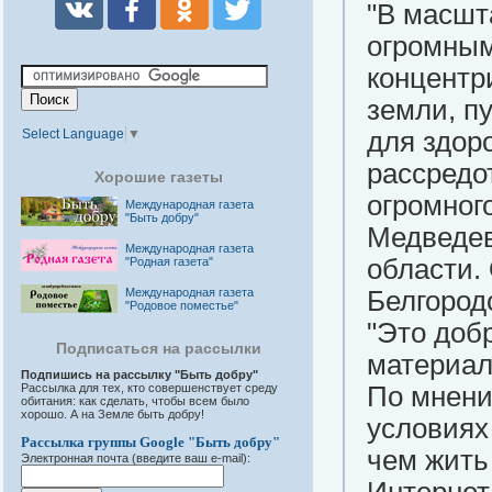
"В масшт
огромным
концентр
земли, п
Select Language
▼
для здоро
рассредо
Хорошие газеты
огромног
Международная газета
"Быть добру"
Медведев
Международная газета
области.
"Родная газета"
Международная газета
Белгород
"Родовое поместье"
"Это доб
Подписаться на рассылки
материало
Подпишись на рассылку "Быть добру"
Рассылка для тех, кто совершенствует среду
По мнени
обитания: как сделать, чтобы всем было
хорошо. А на Земле быть добру!
условиях
Рассылка группы Google "Быть добру"
чем жить
Электронная почта (введите ваш e-mail):