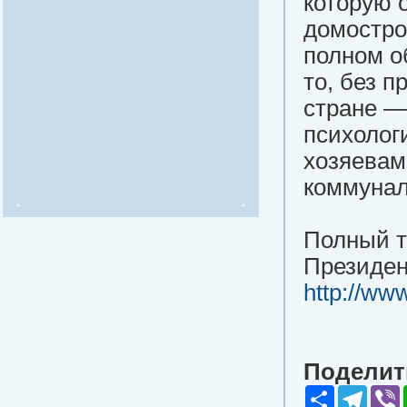
которую 
домостро
полном о
то, без 
стране —
психолог
хозяевам
коммунал
Полный т
Президен
http://ww
Поделить
Share
Teleg
V