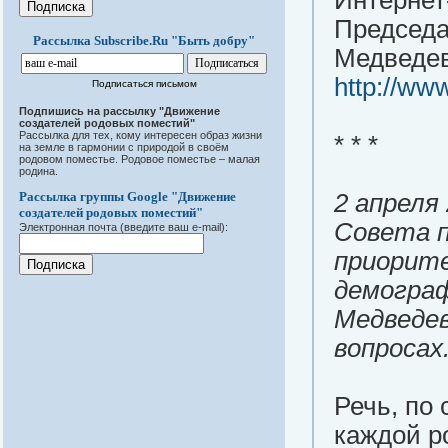
Интернет
Председа
Рассылка Subscribe.Ru "Быть добру"
Медведев
http://ww
Подписаться письмом
Подпишись на рассылку "Движение
создателей родовых поместий"
Рассылка для тех, кому интересен образ жизни
* * *
на земле в гармонии с природой в своём
родовом поместье. Родовое поместье – малая
родина.
Рассылка группы Google "Движение
2 апреля
создателей родовых поместий"
Совета п
Электронная почта (введите ваш e-mail):
приорит
демограф
Медведев
вопросах
Речь, по 
каждой р