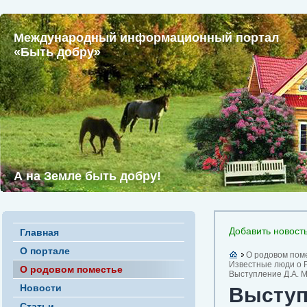
Международный информационный портал
«Быть добру»
А на Земле быть добру!
Добавить новост
Главная
О портале
О родовом пом
Известные люди о Р
О родовом поместье
Выступление Д.А. М
Новости
Выступ
Статьи