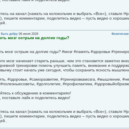
есь на канал (нажать на колокольчик и выбрать «Все»), ставьте Н
), пишите комментарии, поделитесь видео – пусть видео о хороше
ей..
в
Быть добру
06 июля 2026
Физические
ить мозг острым на долгие годы?
ть мозг острым на долгие годы? #мозг #память #здоровье #трени
что мозг начинает стареть раньше, чем это становится заметно вн
невной тренировки помочь улучшить память, внимание и поддержа
вычку стоит начать уже сегодня, чтобы сохранить ясность мышлен
ять, #здоровье, #саморазвитие, #тренировкамозга, #мышление, #н
 #полезныесоветы, #долголетие, #профилактика, #здоровыйобразж
йтесь к обсуждению в комментариях!
 поставьте лайк и поделитесь видео!
есь на канал (нажать на колокольчик и выбрать «Все»), ставьте Н
), пишите комментарии, поделитесь видео – пусть видео о хороше
ей..