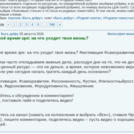
газет «Быть добру», «Родная газета» и «Родовое поместье».
росматривать отдельно по ресурсам, по определённой рубрике (выбирая рубрику, в ко
татьи со всех входящих подрубрик данной рубрики), по номеру выпуска (для газет). С
выбрав «Значимые статьи» и «Статьи из родовых поместий»). В том числе, можно най
евым словам.
брик:
портала «Быть добру»
, газет
«Быть добру»
,
«Родная газета»
,
«Родовое поместье
«
1
2
3
4
5
..
346
»
459
в
Быть добру
05 августа 2026
Философия жизни
воё время зря: на что уходит твоя жизнь?
оё время зря: на что уходит твоя жизнь? #мотивация #саморазвити
ак часто откладываем важные дела, расходуя дни на то, что не дел
ценный ресурс — это не деньги, а время, которое невозможно вер
ли уже сегодня начать тратить каждый день осознанно?
тивация, #саморазвитие, #осознанность, #успех, #личностныйрост,
а, #вдохновение, #продуктивность, #мышление
йтесь к обсуждению в комментариях!
 поставьте лайк и поделитесь видео!
есь на канал (нажать на колокольчик и выбрать «Все»), ставьте Н
), пишите комментарии, поделитесь видео – пусть видео о хороше
ей..