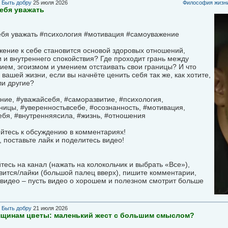
в
Быть добру
25 июля 2026
Философия жизни
себя уважать
себя уважать #психология #мотивация #самоуважение
ение к себе становится основой здоровых отношений,
 и внутреннего спокойствия? Где проходит грань между
ем, эгоизмом и умением отстаивать свои границы? И что
 вашей жизни, если вы начнёте ценить себя так же, как хотите,
ли другие?
ие, #уважайсебя, #саморазвитие, #психология,
ицы, #уверенностьвсебе, #осознанность, #мотивация,
ебя, #внутренняясила, #жизнь, #отношения
йтесь к обсуждению в комментариях!
 поставьте лайк и поделитесь видео!
есь на канал (нажать на колокольчик и выбрать «Все»),
вится/лайки (большой палец вверх), пишите комментарии,
видео – пусть видео о хорошем и полезном смотрит больше
в
Быть добру
21 июля 2026
нщинам цветы: маленький жест с большим смыслом?