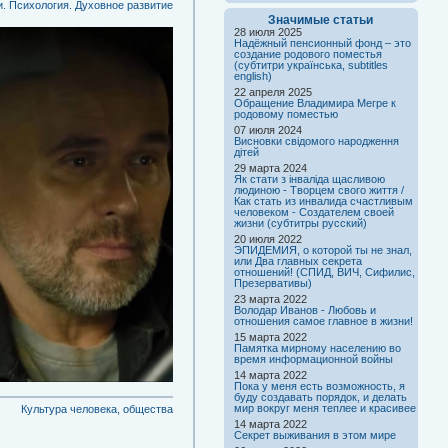
. Психология. Духовное развитие
Значимые статьи
28 июля 2025
Надёжный пенсионный фонд – это
создание родового поместья
(субтитри українська, subtitles
english)
22 апреля 2025
Обращение Владимира Мегре к
родовому поместью
07 июля 2024
Висновки свідомого народження
дітей
29 марта 2024
Як стати з інваліда щасливою
людиною - Творцем свого життя /
Как стать из инвалида счастливым
человеком - Создателем своей
жизни (субтитры русский)
20 июля 2022
ЭПИДЕМИЯ, о которой ты не знал,
или Два главных секрета
отношений! (СПИД, ВИЧ, Сифилис,
Презервативы)
23 марта 2022
Володар Иванов - Любовь и
отношения самое главное в жизни!
15 марта 2022
Памятка мирному населению во
время информационной войны
14 марта 2022
Пока у меня есть возможность, я
буду создавать порядок, и делать
мир вокруг меня теплее и красивее
Культура человека, общества
14 марта 2022
Секрет выживания в этом мире