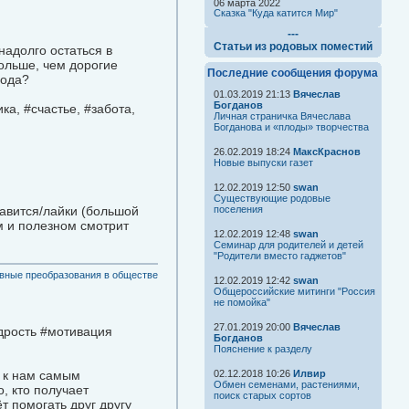
06 марта 2022
Сказка "Куда катится Мир"
---
Статьи из родовых поместий
надолго остаться в
ольше, чем дорогие
Последние сообщения форума
вода?
01.03.2019 21:13
Вячеслав
Богданов
а, #счастье, #забота,
Личная страничка Вячеслава
Богданова и «плоды» творчества
26.02.2019 18:24
МаксКраснов
Новые выпуски газет
12.02.2019 12:50
swan
Существующие родовые
равится/лайки (большой
поселения
м и полезном смотрит
12.02.2019 12:48
swan
Семинар для родителей и детей
"Родители вместо гаджетов"
вные преобразования в обществе
12.02.2019 12:42
swan
Общероссийские митинги "Россия
не помойка"
27.01.2019 20:00
Вячеслав
дрость #мотивация
Богданов
Пояснение к разделу
я к нам самым
02.12.2018 10:26
Илвир
Обмен семенами, растениями,
, кто получает
поиск старых сортов
т помогать друг другу