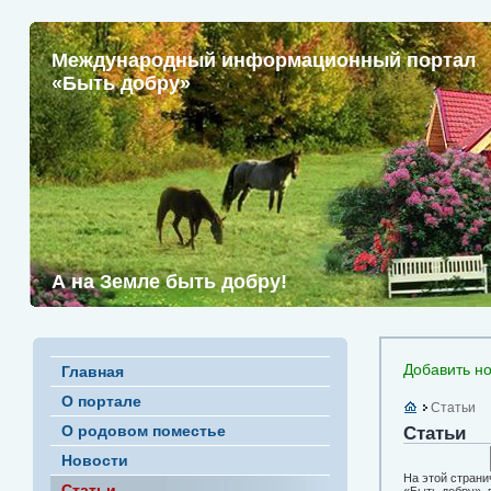
Международный информационный портал
«Быть добру»
А на Земле быть добру!
Добавить но
Главная
О портале
Статьи
О родовом поместье
Статьи
Новости
На этой страни
Статьи