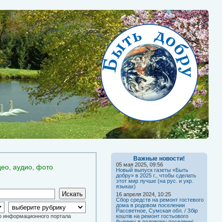
Важные новости!
05 мая 2025, 09:56
део, аудио, фото
Новый выпуск газеты «Быть
добру» в 2025 г., чтобы сделать
этот мир лучше (на рус. и укр.
языках)
16 апреля 2024, 10:25
Сбор средств на ремонт гостевого
дома в родовом поселении
Рассветное, Сумская обл. / Збір
го информационного портала
коштів на ремонт гостьового
будинку в родовому поселенні