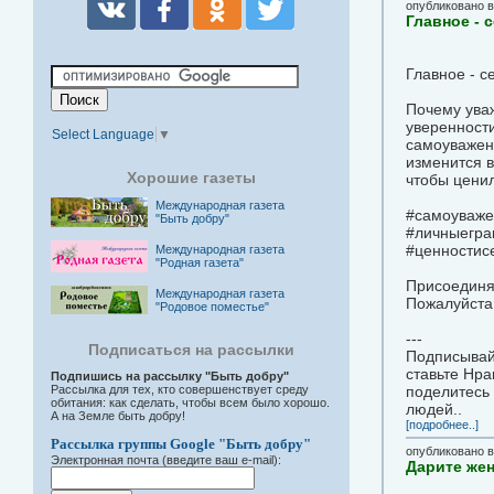
опубликовано 
Главное - 
Главное - 
Почему уваж
уверенности
Select Language
▼
самоуважени
изменится в
Хорошие газеты
чтобы цени
Международная газета
#самоуважен
"Быть добру"
#личныегран
#ценностис
Международная газета
"Родная газета"
Присоединя
Международная газета
Пожалуйста,
"Родовое поместье"
---
Подписаться на рассылки
Подписывайт
ставьте Нра
Подпишись на рассылку "Быть добру"
Рассылка для тех, кто совершенствует среду
поделитесь 
обитания: как сделать, чтобы всем было хорошо.
людей..
А на Земле быть добру!
[подробнее..]
Рассылка группы Google "Быть добру"
опубликовано 
Электронная почта (введите ваш e-mail):
Дарите же