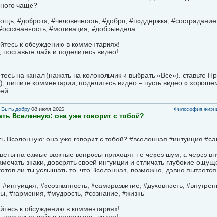
много чаще?
щь, #доброта, #человечность, #добро, #поддержка, #сострадание,
 #осознанность, #мотивация, #добрыедела
йтесь к обсуждению в комментариях!
 поставьте лайк и поделитесь видео!
есь на канал (нажать на колокольчик и выбрать «Все»), ставьте Н
), пишите комментарии, поделитесь видео – пусть видео о хороше
ей..
в
Быть добру
08 июля 2026
Философия жизни
ть Вселенную: она уже говорит с тобой?
ь Вселенную: она уже говорит с тобой? #вселенная #интуиция #са
тветы на самые важные вопросы приходят не через шум, а через в
амечать знаки, доверять своей интуиции и отличать глубокие ощущ
отов ли ты услышать то, что Вселенная, возможно, давно пытается
 #интуиция, #осознанность, #саморазвитие, #духовность, #внутрен
ы, #гармония, #мудрость, #сознание, #жизнь
йтесь к обсуждению в комментариях!
 поставьте лайк и поделитесь видео!