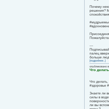
Почему нек
решения? Мо
спокойствия
#мудрыемыс
#вдохновени
Присоединя
Пожалуйста,
---
Подписывайт
палец вверх
больше люд
[подробнее..]
опубликовано 
Что делать
Что делать,
#здоровье 
Знаете ли в
силы в воде
поверхност
ли вы вспом
жизнь?