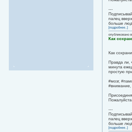
---
Подписывайт
палец вверх
больше люд
[подробнее..]
опубликовано 
Как сохран
Как сохрани
Правда ли, 
минута ежед
простую при
#мозг, #пам
#внимание,
Присоединя
Пожалуйста,
---
Подписывайт
палец вверх
больше люд
[подробнее..]