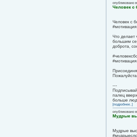
опубликовано 
Человек с
Человек с 
#мотивация
Что делает
большим сер
доброта, со
#человексбо
#мотивация,
Присоединя
Пожалуйста,
---
Подписывайт
палец вверх
больше люд
[подробнее..]
опубликовано 
Мудрые выс
Мудрые выс
#мудрыесл