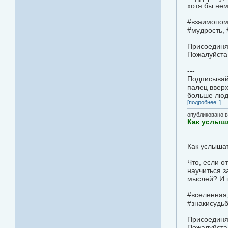
хотя бы не
#взаимопомо
#мудрость,
Присоединя
Пожалуйста,
---
Подписывайт
палец вверх
больше люд
[подробнее..]
опубликовано 
Как услыша
Как услышат
Что, если о
научиться з
мыслей? И г
#вселенная,
#знакисудьб
Присоединя
Пожалуйста,