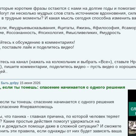
оторые короткие фразы остаются с нами на долгие годы и помога
гут ли несколько мудрых слов стать источником вдохновения, сил
 в трудные моменты? И какая мысль сегодня способна изменить в
ли, #мудрыевысказывания, #цитаты, #жизнь, #философия, #самор
е, #осознанность, #психология, #мысливеликих, #мудрость
йтесь к обсуждению в комментариях!
 поставьте лайк и поделитесь видео!
есь на канал (нажать на колокольчик и выбрать «Все»), ставьте Н
), пишите комментарии, поделитесь видео – пусть видео о хороше
ей..
в
Быть добру
15 июня 2026
, если ты тонешь: спасение начинается с одного решения
 если ты тонешь: спасение начинается с одного решения
#спасение #перваяпомощь
ы, что паника - главная причина, по которой человек теряет
? Какие простые действия помогут удержаться на
и и дождаться помощи даже в сложной ситуации? И сможете
нить эти правила, если однажды от них будет зависеть ваша