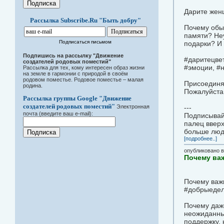
Дарите жен
Рассылка Subscribe.Ru "Быть добру"
Почему обыч
памяти? Неу
Подписаться письмом
подарки? И 
Подпишись на рассылку "Движение
#даритецвет
создателей родовых поместий"
#эмоции, #н
Рассылка для тех, кому интересен образ жизни
на земле в гармонии с природой в своём
родовом поместье. Родовое поместье – малая
Присоединя
родина.
Пожалуйста,
Рассылка группы Google "Движение
создателей родовых поместий"
Электронная
---
почта (введите ваш e-mail):
Подписывайт
палец вверх
больше люд
[подробнее..]
опубликовано 
Почему важ
Почему важ
#добрыеде
Почему даже
неожиданны
поддержку, 