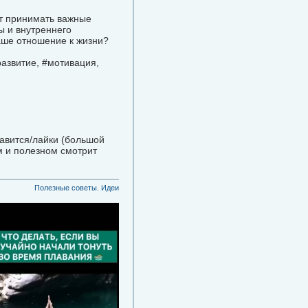
ют принимать важные
ы и внутреннего
аше отношение к жизни?
азвитие, #мотивация,
равится/лайки (большой
м и полезном смотрит
Полезные советы. Идеи