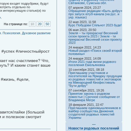
Світанкове, Сумська обл.
торую входят подрубрики, будут
мотреть отдельно по
07 апреля 2024, 23:27
ти интересующую статью(и) по
Обращение редакции «Быть добру»
про запуск ютуб-канала (на рус. и
укр. языках)
»
.
22 мая 2023, 11:58
На странице по:
10
20
50
Курс Побудови Спільнот 2023 буде!
06 мая 2023, 20:50
. Психология. Духовное развитие
Земля – ты прекрасна! Весенний
сезон проекта 2023 / Земле - ти
прекрасна! Весняний сезон проекту
2023
24 января 2022, 14:23
е #успех #личностныйрост
Новый раздел «Поиск своей второй
половины»
24 января 2022, 14:09
ает нас счастливее? Что,
Итоги 2021 года жизни родового
нуть? И каким станет ваше
поселения Емельяновка
10 сентября 2021, 08:18
Приглашаем участников и
посетителей на Ярмарку продукции
 #жизнь, #цели,
из родовых поместий и экотоваров
на Міжнародний Кінофестиваль
"Бути добру"
07 сентября 2021, 19:26
Принятие закона о родовом
поместье | Срочное сообщение от
Владимира Мегре
18 февраля 2021, 22:47
Приглашаем единомышленников в
вайбер сообщества Движения
равится/лайки (большой
создателей родовых поместий
м и полезном смотрит
Украины
---
Новости родовых поселений