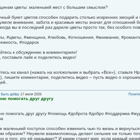
щинам цветы: маленький жест с большим смыслом?
ный букет цветов способен подарить столько искренних эмоций и 
жели внимание, забота и красивые жесты значат для отношений б
когда вы в последний раз дарили цветы просто так, без особого по
ы, #цветы, #женщина, #любовь, #отношения, #внимание, #романтик
ежность, #подарок
йтесь к обсуждению в комментариях!
 поставьте лайк и поделитесь видео!
есь на канал (нажать на колокольчик и выбрать «Все»), ставьте Н
), пишите комментарии, поделитесь видео – пусть видео о хороше
ей..
в
Быть добру
17 июля 2026
Позити
но помогать друг другу
но помогать друг другу #помощь #доброта #добро #поддержка #му
ла
 маленький поступок способен изменить чью-то жизнь и вернутьс
м образом? Неужели взаимопомощь делает сильнее не только того
но и того, кто её оказывает? И каким станет мир, если каждый начнё