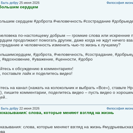
в
Быть добру
25 июня 2026
Философия жизни
 большим сердцем
большим сердцем #доброта #человечность #сострадание #добрыед
 человека по-настоящему добрым — громкие слова или искренние 
дцем продолжают помогать другим, даже когда не ждут ничего вз
страдание и человечность изменить чью-то жизнь к лучшему?
льшимсердцем, #доброта, #человечность, #сострадание, #добрыед
 #вдохновение, #уважение, #ценности, #добро
йтесь к обсуждению в комментариях!
 поставьте лайк и поделитесь видео!
есь на канал (нажать на колокольчик и выбрать «Все»), ставьте Н
), пишите комментарии, поделитесь видео – пусть видео о хороше
ей..
в
Быть добру
22 июня 2026
Философия жизни
казывания: слова, которые меняют взгляд на жизнь
казывания: слова, которые меняют взгляд на жизнь #мудрыевыска
ова