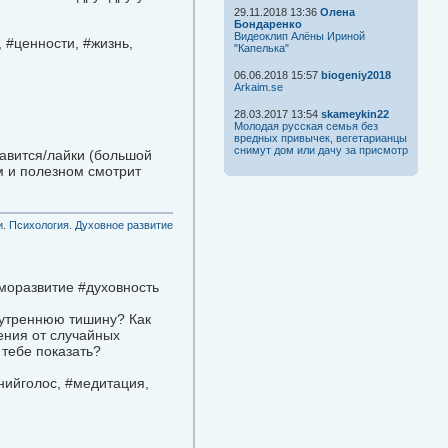
29.11.2018 13:36
Олена
Бондаренко
Видеоклип Алёны Ириной
 #ценности, #жизнь,
"Капелька"
06.06.2018 15:57
biogeniy2018
Arkaim.se
28.03.2017 13:54
skameykin22
Молодая русская семья без
вредных привычек, вегетарианцы
снимут дом или дачу за присмотр
равится/лайки (большой
м и полезном смотрит
. Психология. Духовное развитие
моразвитие #духовность
нутреннюю тишину? Как
ения от случайных
 тебе показать?
нийголос, #медитация,