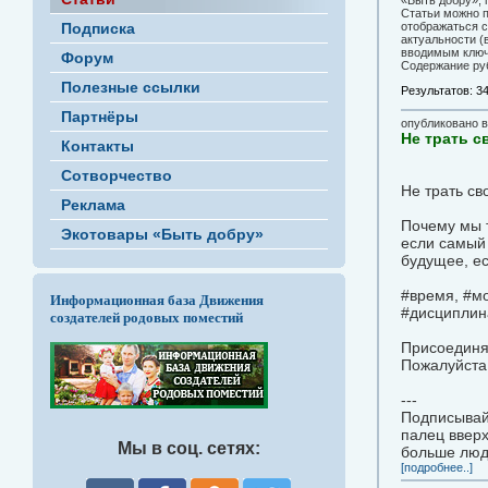
«Быть добру», 
Статьи можно п
Подписка
отображаться с
актуальности (
вводимым ключ
Форум
Содержание ру
Полезные ссылки
Результатов: 3
Партнёры
опубликовано 
Не трать с
Контакты
Сотворчество
Не трать св
Реклама
Почему мы т
Экотовары «Быть добру»
если самый 
будущее, ес
#время, #мо
Информационная база Движения
#дисциплин
создателей родовых поместий
Присоединя
Пожалуйста,
---
Подписывайт
палец вверх
Мы в соц. сетях:
больше люд
[подробнее..]