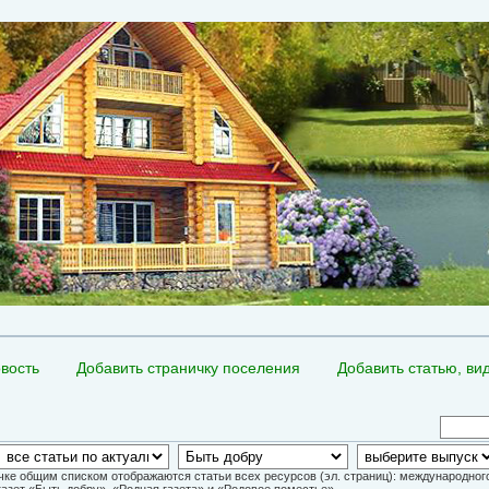
вость
Добавить страничку поселения
Добавить статью, ви
чке общим списком отображаются статьи всех ресурсов (эл. страниц): международно