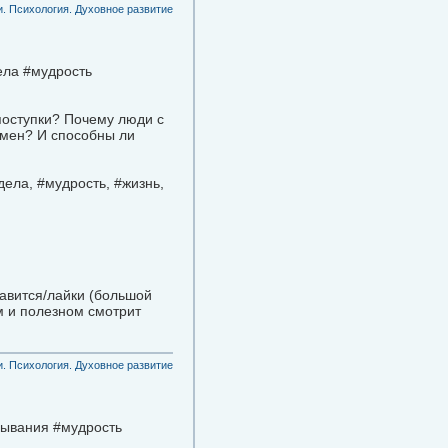
. Психология. Духовное развитие
ела #мудрость
поступки? Почему люди с
амен? И способны ли
ела, #мудрость, #жизнь,
равится/лайки (большой
м и полезном смотрит
. Психология. Духовное развитие
зывания #мудрость