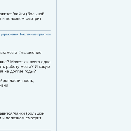
равится/лайки (большой
м и полезном смотрит
 упражнения. Различные практики
ровкамозга #мышление
ешне? Может ли всего одна
ть работу мозга? И какую
ия на долгие годы?
ейропластичность,
изни
равится/лайки (большой
м и полезном смотрит